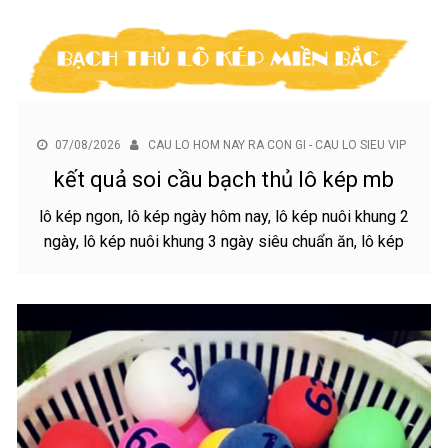
07/08/2026
CAU LO HOM NAY RA CON GI - CAU LO SIEU VIP
kết quả soi cầu bạch thủ lô kép mb
lô kép ngon, lô kép ngày hôm nay, lô kép nuôi khung 2
ngày, lô kép nuôi khung 3 ngày siêu chuẩn ăn, lô kép