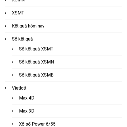
XSMT
Kết quả hôm nay
Sổ kết quả
Sổ kết quả XSMT
Sổ kết quả XSMN
Sổ kết quả XSMB
Vietlott
Max 4D
Max 3D
Xổ số Power 6/55