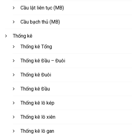
Cầu lật liên tục (MB)
Cầu bạch thủ (MB)
Thống kê
Thống kê Tổng
Thống kê Đầu – Đuôi
Thống kê Đuôi
Thống kê Đầu
Thống kê lô kép
Thống kê lô xiên
Thống kê lô gan