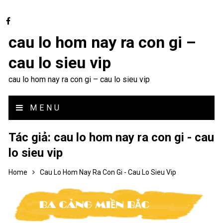
cau lo hom nay ra con gi –
cau lo sieu vip
cau lo hom nay ra con gi – cau lo sieu vip
MENU
Tác giả:
cau lo hom nay ra con gi - cau
lo sieu vip
Home
Cau Lo Hom Nay Ra Con Gi - Cau Lo Sieu Vip