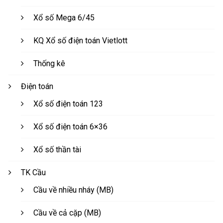
Xổ số Mega 6/45
KQ Xổ số điện toán Vietlott
Thống kê
Điện toán
Xổ số điện toán 123
Xổ số điện toán 6×36
Xổ số thần tài
TK Cầu
Cầu về nhiều nháy (MB)
Cầu về cả cặp (MB)