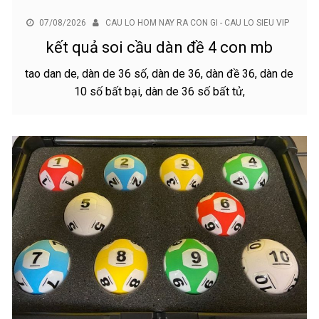
07/08/2026
CAU LO HOM NAY RA CON GI - CAU LO SIEU VIP
kết quả soi cầu dàn đề 4 con mb
tao dan de, dàn de 36 số, dàn de 36, dàn đề 36, dàn de
10 số bất bại, dàn de 36 số bất tử,