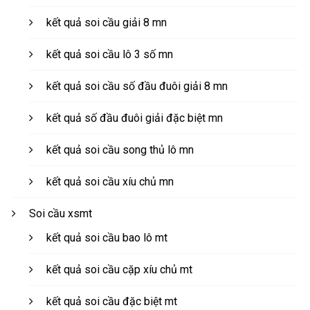
kết quả soi cầu giải 8 mn
kết quả soi cầu lô 3 số mn
kết quả soi cầu số đầu đuôi giải 8 mn
kết quả số đầu đuôi giải đặc biệt mn
kết quả soi cầu song thủ lô mn
kết quả soi cầu xíu chủ mn
Soi cầu xsmt
kết quả soi cầu bao lô mt
kết quả soi cầu cặp xíu chủ mt
kết quả soi cầu đặc biệt mt