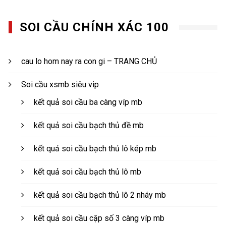
SOI CẦU CHÍNH XÁC 100
cau lo hom nay ra con gi – TRANG CHỦ
Soi cầu xsmb siêu vip
kết quả soi cầu ba càng víp mb
kết quả soi cầu bạch thủ đề mb
kết quả soi cầu bạch thủ lô kép mb
kết quả soi cầu bạch thủ lô mb
kết quả soi cầu bạch thủ lô 2 nháy mb
kết quả soi cầu cặp số 3 càng víp mb