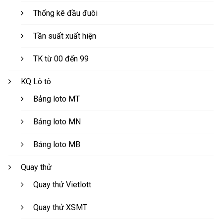
Thống kê đầu đuôi
Tần suất xuất hiện
TK từ 00 đến 99
KQ Lô tô
Bảng loto MT
Bảng loto MN
Bảng loto MB
Quay thử
Quay thử Vietlott
Quay thử XSMT