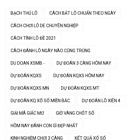
BẠCH THỦ LÔ
CÁCH BẮT LÔ CHUẨN THEO NGÀY
CÁCH CHƠI LÔ DE CHUYÊN NGHIỆP
CÁCH TÍNH LÔ ĐỀ 2021
CÁCH ĐÁNH LÔ NGÀY NÀO CŨNG TRÚNG
DU DOAN XSMB -
DỰ ĐOÁN 3 CÀNG HÔM NAY
DỰ ĐOÁN KQXS
DỰ ĐOÁN KQXS HÔM NAY
DỰ ĐOÁN KQXS MN
DỰ ĐOÁN KQXS MT
DỰ ĐOÁN KQ XỔ SỐ MIỀN BẮC
DỰ ĐOÁN LÔ XIÊN 4
GIẢI MÃ GIẤC MƠ
GIỜ VÀNG CHỐT SỐ
HÔM NAY ĐÁNH CON GÌ ĐẸP NHẤT
KINH NGHIỆM CHƠI 3 CÀNG
KẾT QUẢ XỐ SỐ