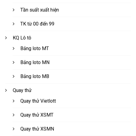
Tần suất xuất hiện
TK từ 00 đến 99
KQ Lô tô
Bảng loto MT
Bảng loto MN
Bảng loto MB
Quay thử
Quay thử Vietlott
Quay thử XSMT
Quay thử XSMN