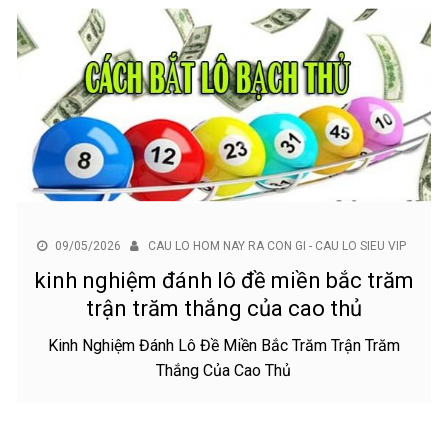
09/05/2026
CAU LO HOM NAY RA CON GI - CAU LO SIEU VIP
kinh nghiệm đánh lô đề miền bắc trăm
trận trăm thắng của cao thủ
Kinh Nghiệm Đánh Lô Đề Miền Bắc Trăm Trận Trăm
Thắng Của Cao Thủ