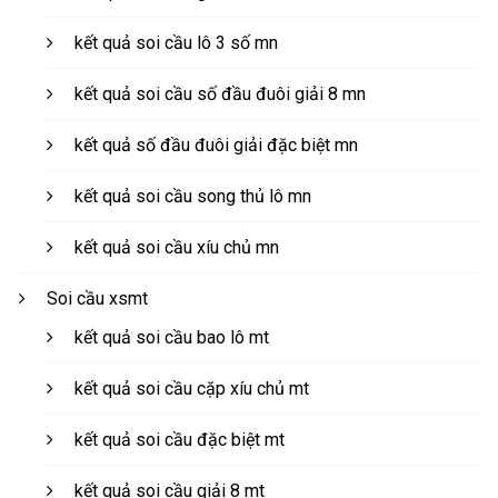
kết quả soi cầu lô 3 số mn
kết quả soi cầu số đầu đuôi giải 8 mn
kết quả số đầu đuôi giải đặc biệt mn
kết quả soi cầu song thủ lô mn
kết quả soi cầu xíu chủ mn
Soi cầu xsmt
kết quả soi cầu bao lô mt
kết quả soi cầu cặp xíu chủ mt
kết quả soi cầu đặc biệt mt
kết quả soi cầu giải 8 mt