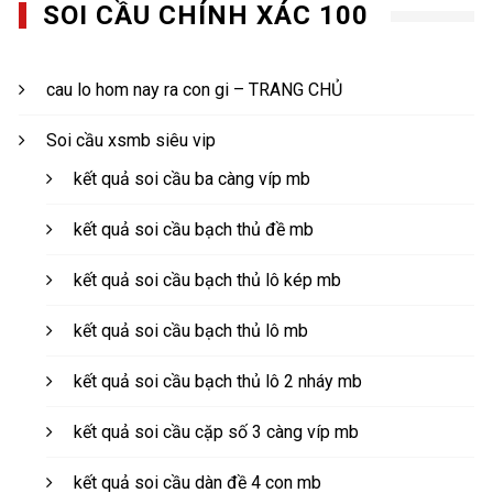
SOI CẦU CHÍNH XÁC 100
cau lo hom nay ra con gi – TRANG CHỦ
Soi cầu xsmb siêu vip
kết quả soi cầu ba càng víp mb
kết quả soi cầu bạch thủ đề mb
kết quả soi cầu bạch thủ lô kép mb
kết quả soi cầu bạch thủ lô mb
kết quả soi cầu bạch thủ lô 2 nháy mb
kết quả soi cầu cặp số 3 càng víp mb
kết quả soi cầu dàn đề 4 con mb