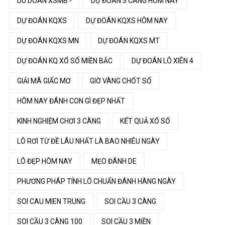
DU DOAN XSMB -
DỰ ĐOÁN 3 CÀNG HÔM NAY
DỰ ĐOÁN KQXS
DỰ ĐOÁN KQXS HÔM NAY
DỰ ĐOÁN KQXS MN
DỰ ĐOÁN KQXS MT
DỰ ĐOÁN KQ XỔ SỐ MIỀN BẮC
DỰ ĐOÁN LÔ XIÊN 4
GIẢI MÃ GIẤC MƠ
GIỜ VÀNG CHỐT SỐ
HÔM NAY ĐÁNH CON GÌ ĐẸP NHẤT
KINH NGHIỆM CHƠI 3 CÀNG
KẾT QUẢ XỐ SỐ
LÔ RƠI TỪ ĐỀ LÂU NHẤT LÀ BAO NHIÊU NGÀY
LÔ ĐẸP HÔM NAY
MẸO ĐÁNH DE
PHƯƠNG PHÁP TÍNH LÔ CHUẨN ĐÁNH HÀNG NGÀY
SOI CAU MIEN TRUNG
SOI CẦU 3 CÀNG
SOI CẦU 3 CÀNG 100
SOI CẦU 3 MIỀN