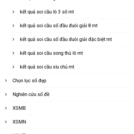
kết quả soi cầu lô 3 số mt
kết quả soi cầu số đầu đuôi giải 8 mt
kết quả soi cầu số đầu đuôi giải đặc biệt mt
kết quả soi cầu song thủ lô mt
kết quả soi cầu xíu chủ mt
Chọn lọc số đẹp
Nghiên cứu số đề
XSMB
XSMN