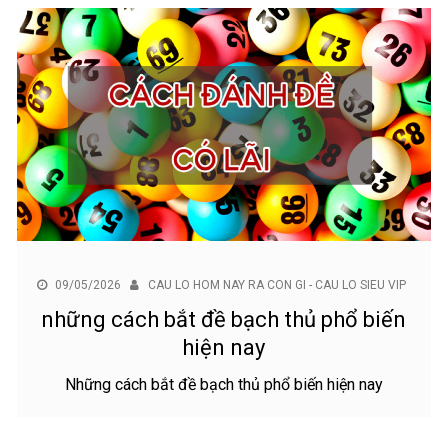
09/05/2026
CAU LO HOM NAY RA CON GI - CAU LO SIEU VIP
những cách bắt đề bạch thủ phổ biến
hiện nay
Những cách bắt đề bạch thủ phổ biến hiện nay