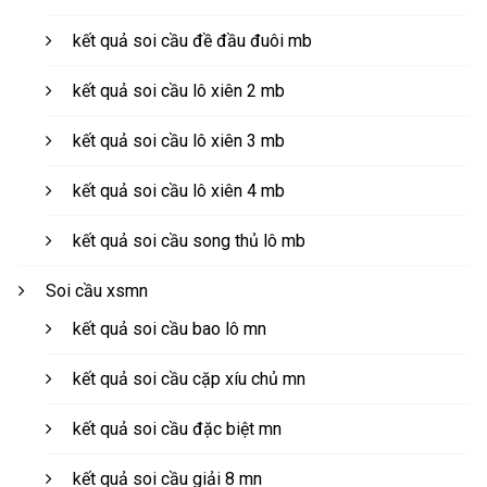
kết quả soi cầu đề đầu đuôi mb
kết quả soi cầu lô xiên 2 mb
kết quả soi cầu lô xiên 3 mb
kết quả soi cầu lô xiên 4 mb
kết quả soi cầu song thủ lô mb
Soi cầu xsmn
kết quả soi cầu bao lô mn
kết quả soi cầu cặp xíu chủ mn
kết quả soi cầu đặc biệt mn
kết quả soi cầu giải 8 mn