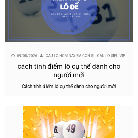
09/05/2026
CAU LO HOM NAY RA CON GI - CAU LO SIEU VIP
cách tính điểm lô cụ thể dành cho
người mới
Cách tính điểm lô cụ thể dành cho người mới