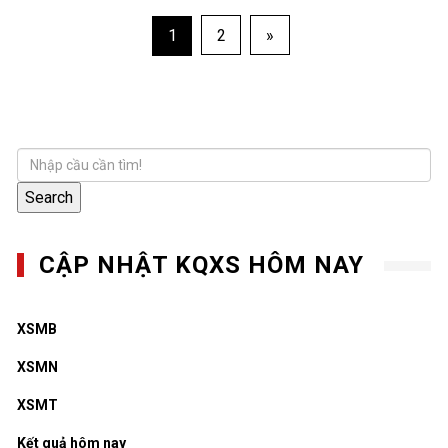
Điều
1
2
»
hướng
bài
viết
Search
CẬP NHẬT KQXS HÔM NAY
XSMB
XSMN
XSMT
Kết quả hôm nay