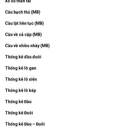
Xổ số thần tài
Cầu bạch thủ (MB)
Cầu lật liên tục (MB)
Cầu về cả cặp (MB)
Cầu về nhiều nháy (MB)
Thống kê đầu đuôi
Thống kê lô gan
Thống kê lô xiên
Thống kê lô kép
Thống kê Đầu
Thống kê Đuôi
Thống kê Đầu – Đuôi