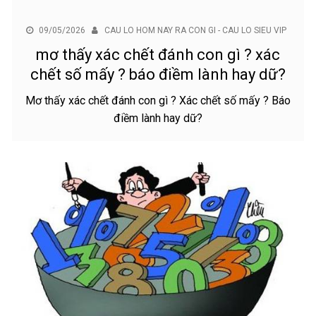
09/05/2026
CAU LO HOM NAY RA CON GI - CAU LO SIEU VIP
mơ thấy xác chết đánh con gì ? xác
chết số mấy ? báo điềm lành hay dữ?
Mơ thấy xác chết đánh con gì ? Xác chết số mấy ? Báo
điềm lành hay dữ?