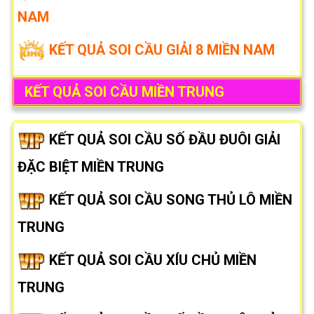
NAM
KẾT QUẢ SOI CẦU GIẢI 8 MIỀN NAM
KẾT QUẢ SOI CẦU MIỀN TRUNG
KẾT QUẢ SOI CẦU SỐ ĐẦU ĐUÔI GIẢI
ĐẶC BIỆT MIỀN TRUNG
KẾT QUẢ SOI CẦU SONG THỦ LÔ MIỀN
TRUNG
KẾT QUẢ SOI CẦU XÍU CHỦ MIỀN
TRUNG