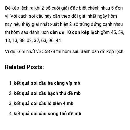
Đề kép lệch ra khi 2 số cuối giải đặc biệt chênh nhau 5 đơn
vị. Với cách soi cầu này cần theo dõi giải nhất ngày hôm
nay, nếu thấy giải nhất xuất hiện 2 số trùng đứng cạnh nhau
thì hôm sau đánh luôn
dàn đề 10 con kép lệch
gồm 45, 59,
13, 13, 88, 02, 37, 63, 96, 44
Ví dụ: Giải nhất về 55878 thì hôm sau đánh dàn đề kép lệch.
Related Posts:
kết quả soi cầu ba càng víp mb
kết quả soi cầu bạch thủ đề mb
kết quả soi cầu lô xiên 4 mb
kết quả soi cầu song thủ đề mb