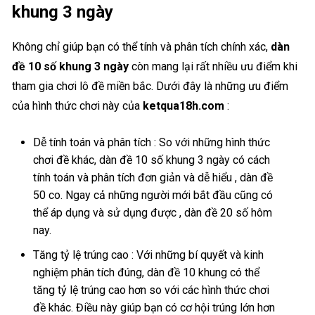
khung 3 ngày
Không chỉ giúp bạn có thể tính và phân tích chính xác,
dàn
đề 10 số khung 3 ngày
còn mang lại rất nhiều ưu điểm khi
tham gia chơi lô đề miền bắc. Dưới đây là những ưu điểm
của hình thức chơi này của
ketqua18h.com
:
Dễ tính toán và phân tích : So với những hình thức
chơi đề khác, dàn đề 10 số khung 3 ngày có cách
tính toán và phân tích đơn giản và dễ hiểu , dàn đề
50 co. Ngay cả những người mới bắt đầu cũng có
thể áp dụng và sử dụng được , dàn đề 20 số hôm
nay.
Tăng tỷ lệ trúng cao : Với những bí quyết và kinh
nghiệm phân tích đúng, dàn đề 10 khung có thể
tăng tỷ lệ trúng cao hơn so với các hình thức chơi
đề khác. Điều này giúp bạn có cơ hội trúng lớn hơn