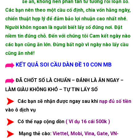
sẽ ăn, không nên phân tán tư tưởng rồi loạn số.
Các bạn nên theo một cầu cố định, chia vốn hằng ngày,
chiến thuật hợp lý để đảm bảo lợi nhuận cao nhất nhé.
Người khôn ngoan là người biết lấy số đúng nơi. Đặt
niềm tin đúng chỗ. Đến với chúng tôi Cam kết ngày nào
các bạn cũng ăn lớn. Đừng bất ngờ vì ngày nào lấy cầu
cũng ăn nhé!
KẾT QUẢ SOI CẦU DÀN ĐỀ 10 CON MB
ĐÃ CHỐT SỐ LÀ CHUẨN – ĐÁNH LÀ ĂN NGAY –
LÀM GIÀU KHÔNG KHÓ – TỰ TIN LẤY SỐ
Các bạn sẽ nhận được ngay sau khi
nạp đủ số tiền
vào ô dịch vụ
Có thể nạp cộng dồn
( Ví dụ 16 cái 500k )
Mạng thẻ cào:
Viettel, Mobi, Vina, Gate, VN-