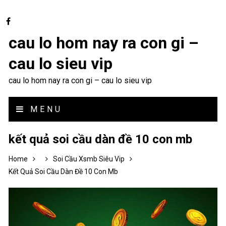
cau lo hom nay ra con gi –
cau lo sieu vip
cau lo hom nay ra con gi – cau lo sieu vip
MENU
kết quả soi cầu dàn đề 10 con mb
Home
Soi Cầu Xsmb Siêu Vip
Kết Quả Soi Cầu Dàn Đề 10 Con Mb