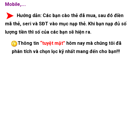
Mobile,….
Hướng dẫn: Các bạn cào thẻ đã mua, sau đó điền
mã thẻ, seri và SĐT vào mục nạp thẻ. Khi bạn nạp đủ số
lượng tiền thì số của các bạn sẽ hiện ra.
Thông tin
“tuyệt mật”
hôm nay mà chúng tôi đã
phân tích và chọn lọc kỹ nhất mang đến cho bạn!!!