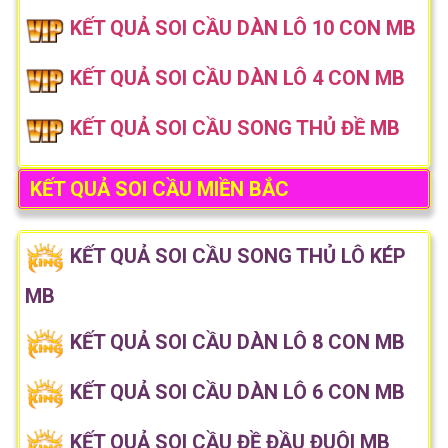
KẾT QUẢ SOI CẦU DÀN LÔ 10 CON MB
KẾT QUẢ SOI CẦU DÀN LÔ 4 CON MB
KẾT QUẢ SOI CẦU SONG THỦ ĐỀ MB
KẾT QUẢ SOI CẦU MIỀN BẮC
KẾT QUẢ SOI CẦU SONG THỦ LÔ KÉP
MB
KẾT QUẢ SOI CẦU DÀN LÔ 8 CON MB
KẾT QUẢ SOI CẦU DÀN LÔ 6 CON MB
KẾT QUẢ SOI CẦU ĐỀ ĐẦU ĐUÔI MB