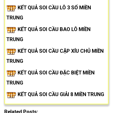
KẾT QUẢ SOI CẦU LÔ 3 SỐ MIỀN
TRUNG
KẾT QUẢ SOI CẦU BAO LÔ MIỀN
TRUNG
KẾT QUẢ SOI CẦU CẶP XÍU CHỦ MIỀN
TRUNG
KẾT QUẢ SOI CẦU ĐẶC BIỆT MIỀN
TRUNG
KẾT QUẢ SOI CẦU GIẢI 8 MIỀN TRUNG
Related Posts: