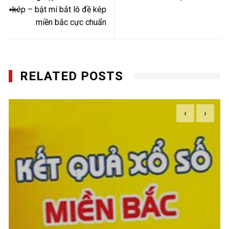
hướng
kép – bật mí bắt lô đề kép
bài
miền bắc cực chuẩn
viết
RELATED POSTS
‹
›
[Hỏi Đáp] Chiêm bao thấy khinh khí cầu có ý
nghĩa gì?
07/05/2026