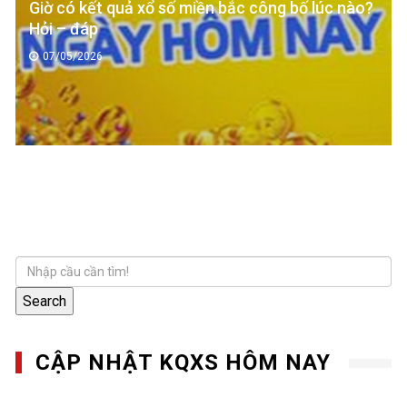
Search
CẬP NHẬT KQXS HÔM NAY