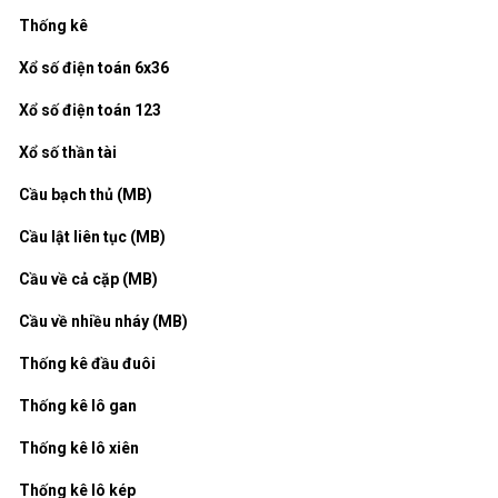
Thống kê
Xổ số điện toán 6x36
Xổ số điện toán 123
Xổ số thần tài
Cầu bạch thủ (MB)
Cầu lật liên tục (MB)
Cầu về cả cặp (MB)
Cầu về nhiều nháy (MB)
Thống kê đầu đuôi
Thống kê lô gan
Thống kê lô xiên
Thống kê lô kép