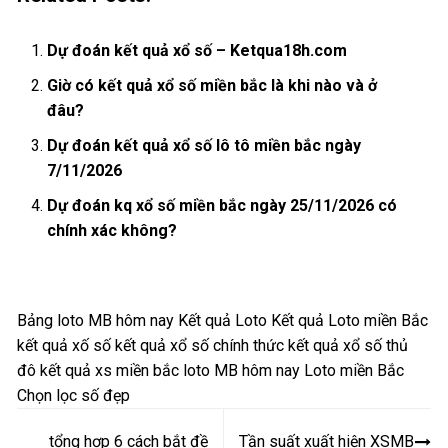
Dự đoán kết quả xổ số – Ketqua18h.com
Giờ có kết quả xổ số miền bắc là khi nào và ở
đâu?
Dự đoán kết quả xổ số lô tô miền bắc ngày
7/11/2026
Dự đoán kq xổ số miền bắc ngày 25/11/2026 có
chính xác không?
Bảng loto MB hôm nay
Kết quả Loto
Kết quả Loto miền Bắc
kết quả xố số
kết quả xổ số chính thức
kết quả xổ số thủ
đô
kết quả xs miền bắc
loto MB hôm nay
Loto miền Bắc
Chọn lọc số đẹp
Điều
tổng hợp 6 cách bắt đề
Tần suất xuất hiện XSMB