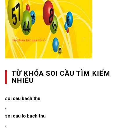
TỪ KHÓA SOI CẦU TÌM KIẾM
NHIỀU
soi cau bach thu
,
soi cau lo bach thu
,