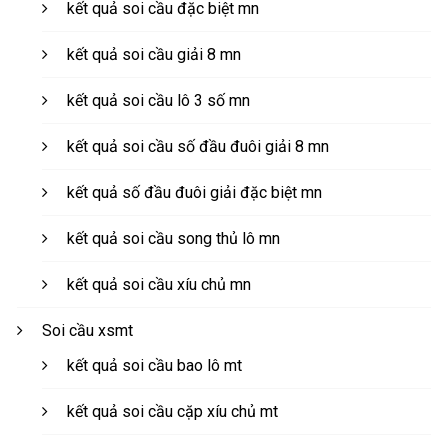
kết quả soi cầu đặc biệt mn
kết quả soi cầu giải 8 mn
kết quả soi cầu lô 3 số mn
kết quả soi cầu số đầu đuôi giải 8 mn
kết quả số đầu đuôi giải đặc biệt mn
kết quả soi cầu song thủ lô mn
kết quả soi cầu xíu chủ mn
Soi cầu xsmt
kết quả soi cầu bao lô mt
kết quả soi cầu cặp xíu chủ mt