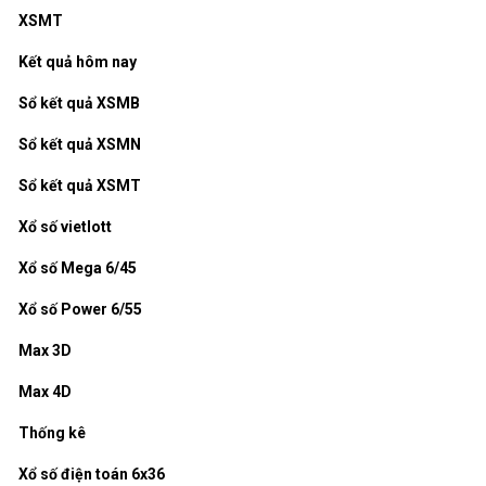
XSMT
Kết quả hôm nay
Sổ kết quả XSMB
Sổ kết quả XSMN
Sổ kết quả XSMT
Xổ số vietlott
Xổ số Mega 6/45
Xổ số Power 6/55
Max 3D
Max 4D
Thống kê
Xổ số điện toán 6x36