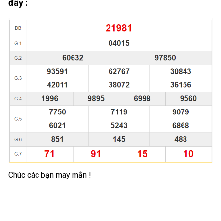
đấy :
Chúc các bạn may mắn !