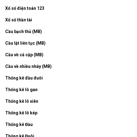
Xổ số điện toán 123
Xổ số thần tài
Cầu bạch thủ (MB)
Cầu lật liên tục (MB)
Cầu về cả cặp (MB)
Cầu về nhiều nháy (MB)
Thống kê đầu đuôi
Thống kê lô gan
Thống kê lô xiên
Thống kê lô kép
Thống kê Đầu
Thống kê Đuôi