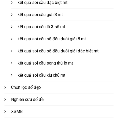
kết quả soi cầu đặc biệt mt
kết quả soi cầu giải 8 mt
kết quả soi cầu lô 3 số mt
kết quả soi cầu số đầu đuôi giải 8 mt
kết quả soi cầu số đầu đuôi giải đặc biệt mt
kết quả soi cầu song thủ lô mt
kết quả soi cầu xíu chủ mt
Chọn lọc số đẹp
Nghiên cứu số đề
XSMB