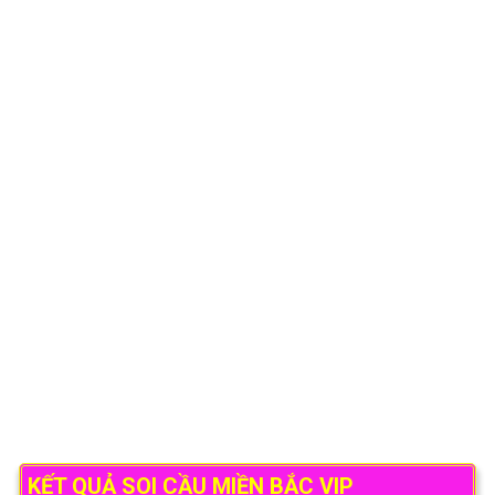
KẾT QUẢ SOI CẦU MIỀN BẮC VIP