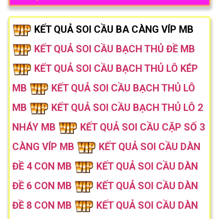
KẾT QUẢ SOI CẦU BA CÀNG VÍP MB
KẾT QUẢ SOI CẦU BẠCH THỦ ĐỀ MB
KẾT QUẢ SOI CẦU BẠCH THỦ LÔ KÉP
MB
KẾT QUẢ SOI CẦU BẠCH THỦ LÔ
MB
KẾT QUẢ SOI CẦU BẠCH THỦ LÔ 2
NHÁY MB
KẾT QUẢ SOI CẦU CẶP SỐ 3
CÀNG VÍP MB
KẾT QUẢ SOI CẦU DÀN
ĐỀ 4 CON MB
KẾT QUẢ SOI CẦU DÀN
ĐỀ 6 CON MB
KẾT QUẢ SOI CẦU DÀN
ĐỀ 8 CON MB
KẾT QUẢ SOI CẦU DÀN