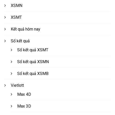
XSMN
XSMT
Kết quả hôm nay
Sổ kết quả
Sổ kết quả XSMT
Sổ kết quả XSMN
Sổ kết quả XSMB
Vietlott
Max 4D
Max 3D