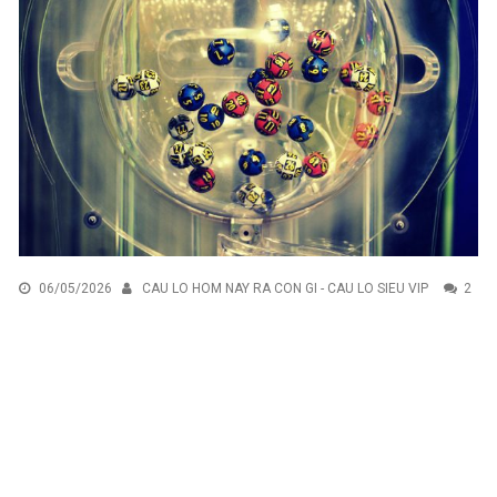
06/05/2026
CAU LO HOM NAY RA CON GI - CAU LO SIEU VIP
2