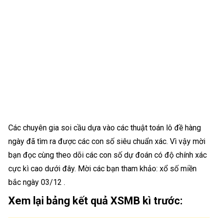
Các chuyên gia soi cầu dựa vào các thuật toán lô đề hàng
ngày đã tìm ra được các con số siêu chuẩn xác. Vì vậy mời
bạn đọc cùng theo dõi các con số dự đoán có độ chính xác
cực kì cao dưới đây. Mời các bạn tham khảo: xổ số miền
bắc ngày 03/12 .
Xem lại bảng
kết quả XSMB
kì trước: