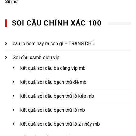
Sổ mơ
SOI CẦU CHÍNH XÁC 100
cau lo hom nay ra con gi – TRANG CHỦ
Soi cầu xsmb siêu vip
kết quả soi cầu ba càng víp mb
kết quả soi cầu bạch thủ đề mb
kết quả soi cầu bạch thủ lô kép mb
kết quả soi cầu bạch thủ lô mb
kết quả soi cầu bạch thủ lô 2 nháy mb