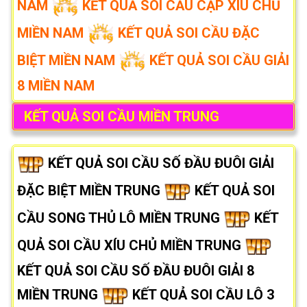
NAM
KẾT QUẢ SOI CẦU CẶP XÍU CHỦ
MIỀN NAM
KẾT QUẢ SOI CẦU ĐẶC
BIỆT MIỀN NAM
KẾT QUẢ SOI CẦU GIẢI
8 MIỀN NAM
KẾT QUẢ SOI CẦU MIỀN TRUNG
KẾT QUẢ SOI CẦU SỐ ĐẦU ĐUÔI GIẢI
ĐẶC BIỆT MIỀN TRUNG
KẾT QUẢ SOI
CẦU SONG THỦ LÔ MIỀN TRUNG
KẾT
QUẢ SOI CẦU XÍU CHỦ MIỀN TRUNG
KẾT QUẢ SOI CẦU SỐ ĐẦU ĐUÔI GIẢI 8
MIỀN TRUNG
KẾT QUẢ SOI CẦU LÔ 3