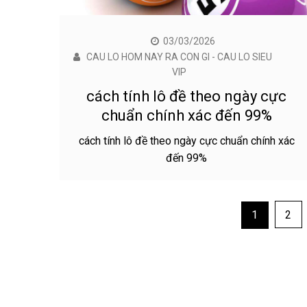
03/03/2026
CAU LO HOM NAY RA CON GI - CAU LO SIEU
VIP
cách tính lô đề theo ngày cực
chuẩn chính xác đến 99%
cách tính lô đề theo ngày cực chuẩn chính xác
đến 99%
Điều
1
2
hướng
bài
viết