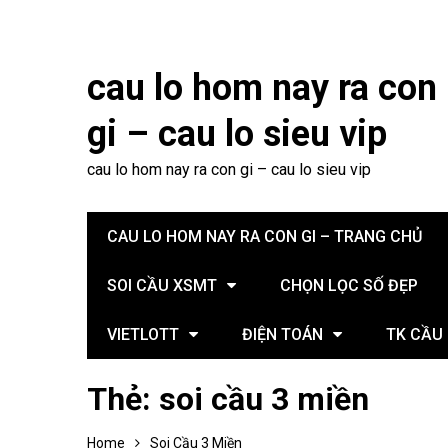
cau lo hom nay ra con
gi – cau lo sieu vip
cau lo hom nay ra con gi – cau lo sieu vip
CAU LO HOM NAY RA CON GI – TRANG CHỦ
SOI CẦU XSMT
CHỌN LỌC SỐ ĐẸP
VIETLOTT
ĐIỆN TOÁN
TK CẦU
Thẻ:
soi cầu 3 miền
Home
Soi Cầu 3 Miền