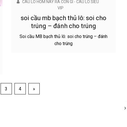
CAU LO HOM NAY RA CON GI - CAU LO SIEU
VIP
soi cầu mb bạch thủ lô: soi cho
trúng – đánh cho trúng
Soi cầu MB bạch thủ lô: soi cho trúng – đánh
cho trúng
3
4
»