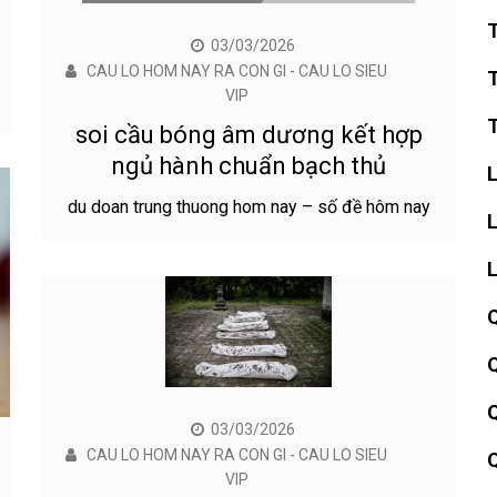
03/03/2026
CAU LO HOM NAY RA CON GI - CAU LO SIEU
T
VIP
T
soi cầu bóng âm dương kết hợp
ngủ hành chuẩn bạch thủ
du doan trung thuong hom nay – số đề hôm nay
03/03/2026
CAU LO HOM NAY RA CON GI - CAU LO SIEU
Q
VIP