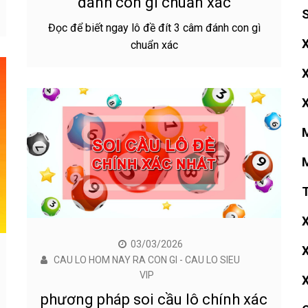
đánh con gì chuẩn xác
Đọc để biết ngay lô đề đít 3 câm đánh con gì
X
chuẩn xác
X
X
03/03/2026
X
CAU LO HOM NAY RA CON GI - CAU LO SIEU
VIP
X
phương pháp soi cầu lô chính xác