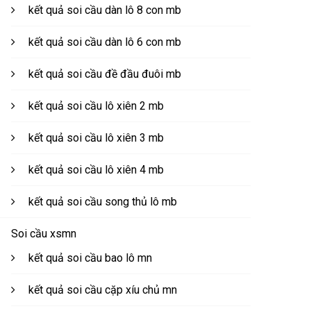
kết quả soi cầu dàn lô 8 con mb
kết quả soi cầu dàn lô 6 con mb
kết quả soi cầu đề đầu đuôi mb
kết quả soi cầu lô xiên 2 mb
kết quả soi cầu lô xiên 3 mb
kết quả soi cầu lô xiên 4 mb
kết quả soi cầu song thủ lô mb
Soi cầu xsmn
kết quả soi cầu bao lô mn
kết quả soi cầu cặp xíu chủ mn