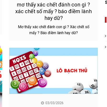
mơ thấy xác chết đánh con gì ?
xác chết số mấy ? báo điềm lành
hay dữ?
Mơ thấy xác chết đánh con gì ? Xác chết số
mấy ? Báo điềm lành hay dữ?
03/03/2026