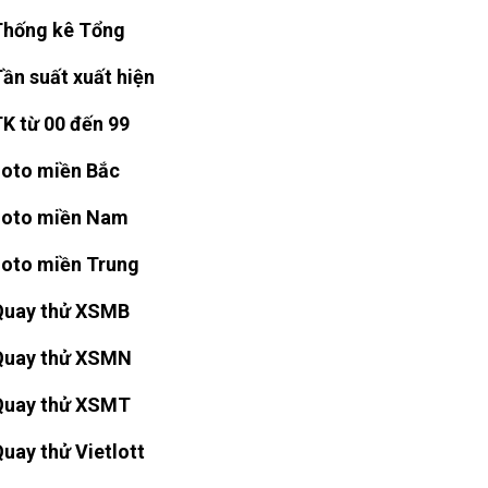
Thống kê Tổng
ần suất xuất hiện
K từ 00 đến 99
Loto miền Bắc
Loto miền Nam
Loto miền Trung
Quay thử XSMB
Quay thử XSMN
Quay thử XSMT
uay thử Vietlott