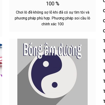
C
100 %
C
Chơi lô đề không sợ lỗ khi đã có sự tìm tòi và
phương pháp phù hợp. Phương pháp soi cầu lô
C
chính xác 100
C
T
T
T
T
T