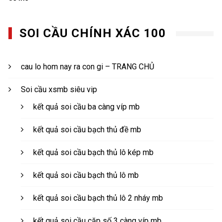
SOI CẦU CHÍNH XÁC 100
cau lo hom nay ra con gi – TRANG CHỦ
Soi cầu xsmb siêu vip
kết quả soi cầu ba càng víp mb
kết quả soi cầu bạch thủ đề mb
kết quả soi cầu bạch thủ lô kép mb
kết quả soi cầu bạch thủ lô mb
kết quả soi cầu bạch thủ lô 2 nháy mb
kết quả soi cầu cặp số 3 càng víp mb