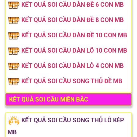
KẾT QUẢ SOI CẦU DÀN ĐỀ 6 CON MB
KẾT QUẢ SOI CẦU DÀN ĐỀ 8 CON MB
KẾT QUẢ SOI CẦU DÀN ĐỀ 10 CON MB
KẾT QUẢ SOI CẦU DÀN LÔ 10 CON MB
KẾT QUẢ SOI CẦU DÀN LÔ 4 CON MB
KẾT QUẢ SOI CẦU SONG THỦ ĐỀ MB
KẾT QUẢ SOI CẦU MIỀN BẮC
KẾT QUẢ SOI CẦU SONG THỦ LÔ KÉP
MB