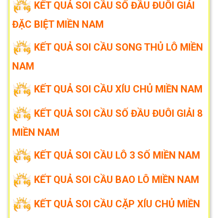
KẾT QUẢ SOI CẦU SỐ ĐẦU ĐUÔI GIẢI
ĐẶC BIỆT MIỀN NAM
KẾT QUẢ SOI CẦU SONG THỦ LÔ MIỀN
NAM
KẾT QUẢ SOI CẦU XÍU CHỦ MIỀN NAM
KẾT QUẢ SOI CẦU SỐ ĐẦU ĐUÔI GIẢI 8
MIỀN NAM
KẾT QUẢ SOI CẦU LÔ 3 SỐ MIỀN NAM
KẾT QUẢ SOI CẦU BAO LÔ MIỀN NAM
KẾT QUẢ SOI CẦU CẶP XÍU CHỦ MIỀN