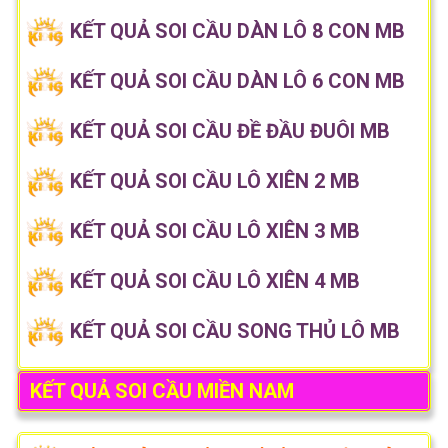
KẾT QUẢ SOI CẦU DÀN LÔ 8 CON MB
KẾT QUẢ SOI CẦU DÀN LÔ 6 CON MB
KẾT QUẢ SOI CẦU ĐỀ ĐẦU ĐUÔI MB
KẾT QUẢ SOI CẦU LÔ XIÊN 2 MB
KẾT QUẢ SOI CẦU LÔ XIÊN 3 MB
KẾT QUẢ SOI CẦU LÔ XIÊN 4 MB
KẾT QUẢ SOI CẦU SONG THỦ LÔ MB
KẾT QUẢ SOI CẦU MIỀN NAM