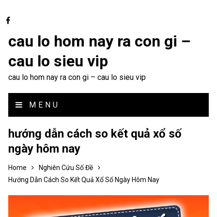
cau lo hom nay ra con gi –
cau lo sieu vip
cau lo hom nay ra con gi – cau lo sieu vip
MENU
hướng dẫn cách so kết quả xổ số
ngày hôm nay
Home
Nghiên Cứu Số Đề
Hướng Dẫn Cách So Kết Quả Xổ Số Ngày Hôm Nay