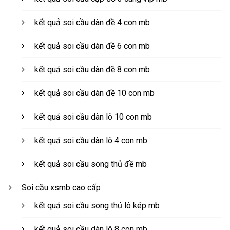
kết quả soi cầu dàn đề 4 con mb
kết quả soi cầu dàn đề 6 con mb
kết quả soi cầu dàn đề 8 con mb
kết quả soi cầu dàn đề 10 con mb
kết quả soi cầu dàn lô 10 con mb
kết quả soi cầu dàn lô 4 con mb
kết quả soi cầu song thủ đề mb
Soi cầu xsmb cao cấp
kết quả soi cầu song thủ lô kép mb
kết quả soi cầu dàn lô 8 con mb