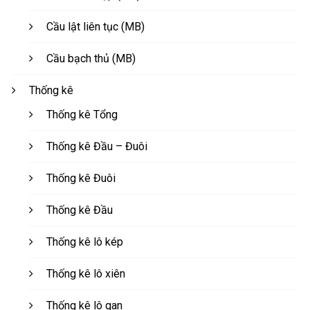
Cầu lật liên tục (MB)
Cầu bạch thủ (MB)
Thống kê
Thống kê Tổng
Thống kê Đầu – Đuôi
Thống kê Đuôi
Thống kê Đầu
Thống kê lô kép
Thống kê lô xiên
Thống kê lô gan