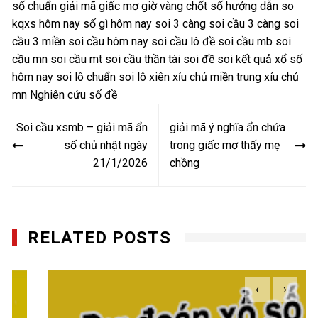
số chuẩn
giải mã giấc mơ
giờ vàng chốt số
hướng dẫn so
kqxs hôm nay
số gì hôm nay
soi 3 càng
soi cầu 3 càng
soi
cầu 3 miền
soi cầu hôm nay
soi cầu lô đề
soi cầu mb
soi
cầu mn
soi cầu mt
soi cầu thần tài
soi đề
soi kết quả xổ số
hôm nay
soi lô chuẩn
soi lô xiên
xỉu chủ miền trung
xíu chủ
mn
Nghiên cứu số đề
Điều
Soi cầu xsmb – giải mã ẩn
giải mã ý nghĩa ẩn chứa
hướng
số chủ nhật ngày
trong giấc mơ thấy mẹ
bài
21/1/2026
chồng
viết
RELATED POSTS
‹
›