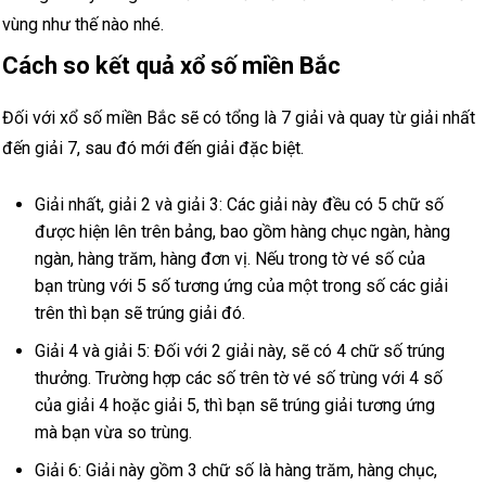
vùng như thế nào nhé.
Cách so kết quả xổ số miền Bắc
Đối với xổ số miền Bắc sẽ có tổng là 7 giải và quay từ giải nhất
đến giải 7, sau đó mới đến giải đặc biệt.
Giải nhất, giải 2 và giải 3: Các giải này đều có 5 chữ số
được hiện lên trên bảng, bao gồm hàng chục ngàn, hàng
ngàn, hàng trăm, hàng đơn vị. Nếu trong tờ vé số của
bạn trùng với 5 số tương ứng của một trong số các giải
trên thì bạn sẽ trúng giải đó.
Giải 4 và giải 5: Đối với 2 giải này, sẽ có 4 chữ số trúng
thưởng. Trường hợp các số trên tờ vé số trùng với 4 số
của giải 4 hoặc giải 5, thì bạn sẽ trúng giải tương ứng
mà bạn vừa so trùng.
Giải 6: Giải này gồm 3 chữ số là hàng trăm, hàng chục,