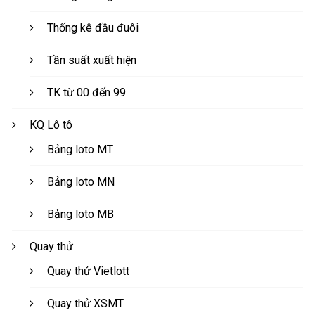
Thống kê đầu đuôi
Tần suất xuất hiện
TK từ 00 đến 99
KQ Lô tô
Bảng loto MT
Bảng loto MN
Bảng loto MB
Quay thử
Quay thử Vietlott
Quay thử XSMT