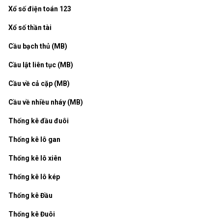
Xổ số điện toán 123
Xổ số thần tài
Cầu bạch thủ (MB)
Cầu lật liên tục (MB)
Cầu về cả cặp (MB)
Cầu về nhiều nháy (MB)
Thống kê đầu đuôi
Thống kê lô gan
Thống kê lô xiên
Thống kê lô kép
Thống kê Đầu
Thống kê Đuôi