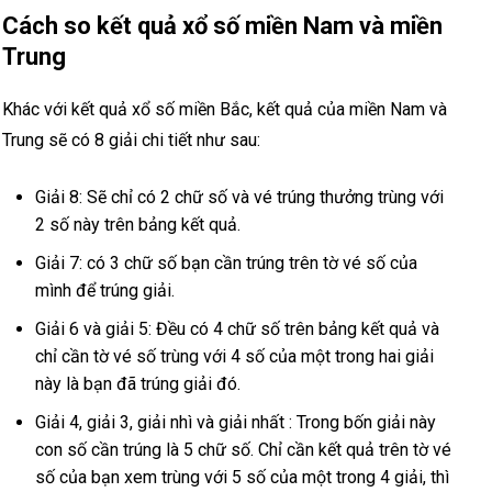
Cách so kết quả xổ số miền Nam và miền
Trung
Khác với kết quả xổ số miền Bắc, kết quả của miền Nam và
Trung sẽ có 8 giải chi tiết như sau:
Giải 8: Sẽ chỉ có 2 chữ số và vé trúng thưởng trùng với
2 số này trên bảng kết quả.
Giải 7: có 3 chữ số bạn cần trúng trên tờ vé số của
mình để trúng giải.
Giải 6 và giải 5: Đều có 4 chữ số trên bảng kết quả và
chỉ cần tờ vé số trùng với 4 số của một trong hai giải
này là bạn đã trúng giải đó.
Giải 4, giải 3, giải nhì và giải nhất : Trong bốn giải này
con số cần trúng là 5 chữ số. Chỉ cần kết quả trên tờ vé
số của bạn xem trùng với 5 số của một trong 4 giải, thì