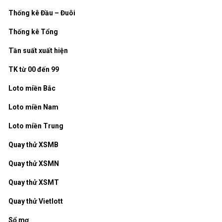
Thống kê Đầu – Đuôi
Thống kê Tổng
Tần suất xuất hiện
TK từ 00 đến 99
Loto miền Bắc
Loto miền Nam
Loto miền Trung
Quay thử XSMB
Quay thử XSMN
Quay thử XSMT
Quay thử Vietlott
Sổ mơ