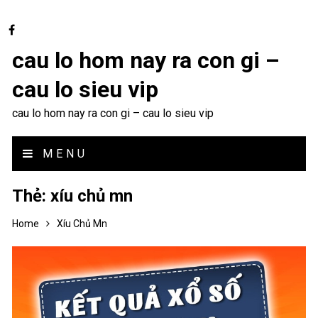
cau lo hom nay ra con gi –
cau lo sieu vip
cau lo hom nay ra con gi – cau lo sieu vip
MENU
Thẻ:
xíu chủ mn
Home
Xíu Chủ Mn