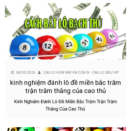
08/05/2026
CAU LO HOM NAY RA CON GI - CAU LO SIEU VIP
kinh nghiệm đánh lô đề miền bắc trăm
trận trăm thắng của cao thủ
Kinh Nghiệm Đánh Lô Đề Miền Bắc Trăm Trận Trăm
Thắng Của Cao Thủ