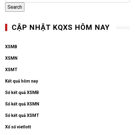
Search
CẬP NHẬT KQXS HÔM NAY
XSMB
XSMN
XSMT
Kết quả hôm nay
Sổ kết quả XSMB
Sổ kết quả XSMN
Sổ kết quả XSMT
Xổ số vietlott