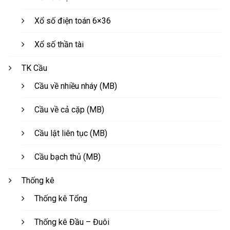
Xổ số điện toán 6×36
Xổ số thần tài
TK Cầu
Cầu về nhiều nháy (MB)
Cầu về cả cặp (MB)
Cầu lật liên tục (MB)
Cầu bạch thủ (MB)
Thống kê
Thống kê Tổng
Thống kê Đầu – Đuôi