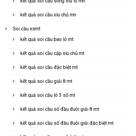
kết quả soi cầu song thủ lô mn
kết quả soi cầu xíu chủ mn
Soi cầu xsmt
kết quả soi cầu bao lô mt
kết quả soi cầu cặp xíu chủ mt
kết quả soi cầu đặc biệt mt
kết quả soi cầu giải 8 mt
kết quả soi cầu lô 3 số mt
kết quả soi cầu số đầu đuôi giải 8 mt
kết quả soi cầu số đầu đuôi giải đặc biệt mt