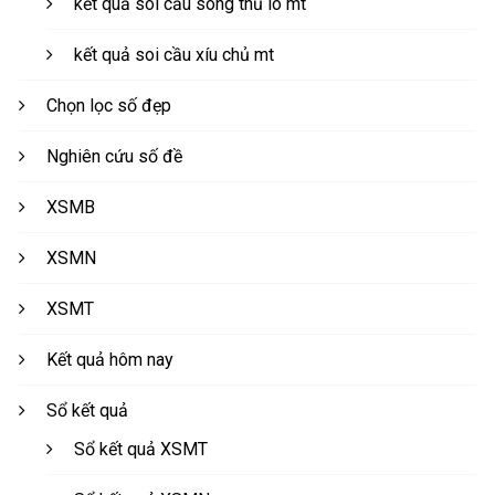
kết quả soi cầu song thủ lô mt
kết quả soi cầu xíu chủ mt
Chọn lọc số đẹp
Nghiên cứu số đề
XSMB
XSMN
XSMT
Kết quả hôm nay
Sổ kết quả
Sổ kết quả XSMT