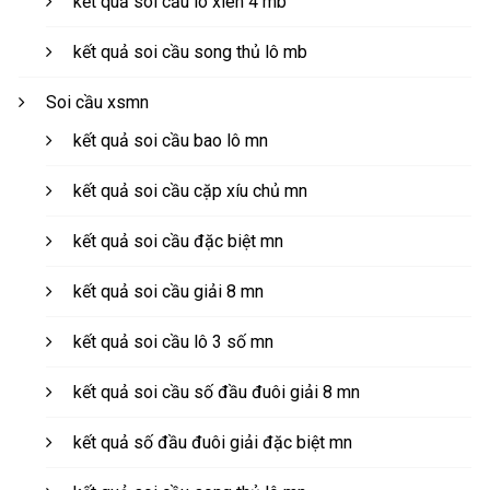
kết quả soi cầu lô xiên 4 mb
kết quả soi cầu song thủ lô mb
Soi cầu xsmn
kết quả soi cầu bao lô mn
kết quả soi cầu cặp xíu chủ mn
kết quả soi cầu đặc biệt mn
kết quả soi cầu giải 8 mn
kết quả soi cầu lô 3 số mn
kết quả soi cầu số đầu đuôi giải 8 mn
kết quả số đầu đuôi giải đặc biệt mn