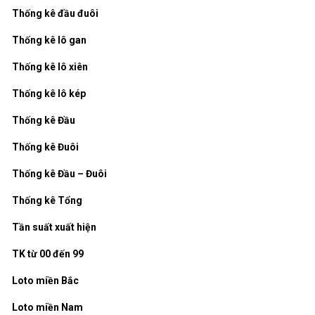
Thống kê đầu đuôi
Thống kê lô gan
Thống kê lô xiên
Thống kê lô kép
Thống kê Đầu
Thống kê Đuôi
Thống kê Đầu – Đuôi
Thống kê Tổng
Tần suất xuất hiện
TK từ 00 đến 99
Loto miền Bắc
Loto miền Nam