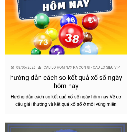
08/05/2026
CAU LO HOM NAY RA CON GI - CAU LO SIEU VIP
hướng dẫn cách so kết quả xổ số ngày
hôm nay
Hướng dẫn cách so kết quả xổ số ngày hôm nay Về cơ
cấu giải thưởng và kết quả xổ số ở mỗi vùng miền