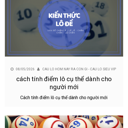
08/05/2026
CAU LO HOM NAY RA CON GI - CAU LO SIEU VIP
cách tính điểm lô cụ thể dành cho
người mới
Cách tính điểm lô cụ thể dành cho người mới