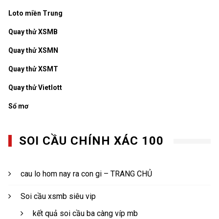
Loto miền Trung
Quay thử XSMB
Quay thử XSMN
Quay thử XSMT
Quay thử Vietlott
Sổ mơ
SOI CẦU CHÍNH XÁC 100
cau lo hom nay ra con gi – TRANG CHỦ
Soi cầu xsmb siêu vip
kết quả soi cầu ba càng víp mb