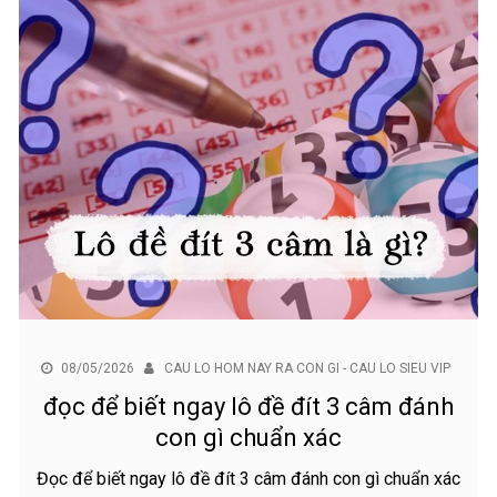
08/05/2026
CAU LO HOM NAY RA CON GI - CAU LO SIEU VIP
đọc để biết ngay lô đề đít 3 câm đánh
con gì chuẩn xác
Đọc để biết ngay lô đề đít 3 câm đánh con gì chuẩn xác