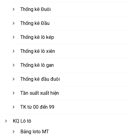
Thống kê Đuôi
Thống kê Đầu
Thống kê lô kép
Thống kê lô xiên
Thống kê lô gan
Thống kê đầu đuôi
Tần suất xuất hiện
TK từ 00 đến 99
KQ Lô tô
Bảng loto MT