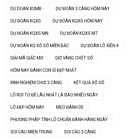
DU DOAN XSMB -
DỰ ĐOÁN 3 CÀNG HÔM NAY
DỰ ĐOÁN KQXS
DỰ ĐOÁN KQXS HÔM NAY
DỰ ĐOÁN KQXS MN
DỰ ĐOÁN KQXS MT
DỰ ĐOÁN KQ XỔ SỐ MIỀN BẮC
DỰ ĐOÁN LÔ XIÊN 4
GIẢI MÃ GIẤC MƠ
GIỜ VÀNG CHỐT SỐ
HÔM NAY ĐÁNH CON GÌ ĐẸP NHẤT
KINH NGHIỆM CHƠI 3 CÀNG
KẾT QUẢ XỐ SỐ
LÔ RƠI TỪ ĐỀ LÂU NHẤT LÀ BAO NHIÊU NGÀY
LÔ ĐẸP HÔM NAY
MẸO ĐÁNH DE
PHƯƠNG PHÁP TÍNH LÔ CHUẨN ĐÁNH HÀNG NGÀY
SOI CAU MIEN TRUNG
SOI CẦU 3 CÀNG