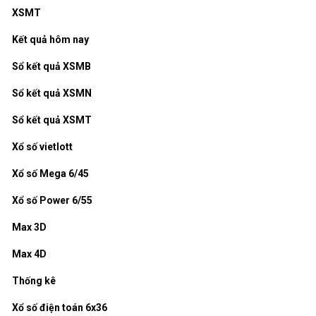
XSMT
Kết quả hôm nay
Sổ kết quả XSMB
Sổ kết quả XSMN
Sổ kết quả XSMT
Xổ số vietlott
Xổ số Mega 6/45
Xổ số Power 6/55
Max 3D
Max 4D
Thống kê
Xổ số điện toán 6x36