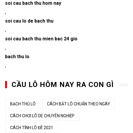
soi cau bach thu hom nay
,
soi cau lo de bach thu
,
soi cau bach thu mien bac 24 gio
,
bach thu lo
,
CẦU LÔ HÔM NAY RA CON GÌ
BẠCH THỦ LÔ
CÁCH BẮT LÔ CHUẨN THEO NGÀY
CÁCH CHƠI LÔ DE CHUYÊN NGHIỆP
CÁCH TÍNH LÔ ĐỀ 2021