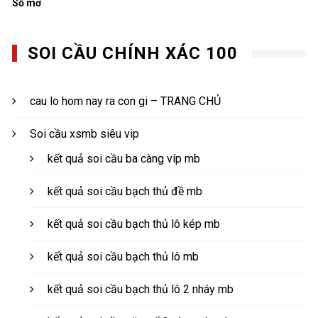
Sổ mơ
SOI CẦU CHÍNH XÁC 100
cau lo hom nay ra con gi – TRANG CHỦ
Soi cầu xsmb siêu vip
kết quả soi cầu ba càng víp mb
kết quả soi cầu bạch thủ đề mb
kết quả soi cầu bạch thủ lô kép mb
kết quả soi cầu bạch thủ lô mb
kết quả soi cầu bạch thủ lô 2 nháy mb