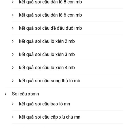
kết quả soi cầu dàn lô 8 con mb
kết quả soi cầu dàn lô 6 con mb
kết quả soi cầu đề đầu đuôi mb
kết quả soi cầu lô xiên 2 mb
kết quả soi cầu lô xiên 3 mb
kết quả soi cầu lô xiên 4 mb
kết quả soi cầu song thủ lô mb
Soi cầu xsmn
kết quả soi cầu bao lô mn
kết quả soi cầu cặp xíu chủ mn