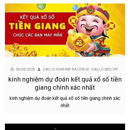
06/05/2026
CAU LO HOM NAY RA CON GI - CAU LO SIEU VIP
kinh nghiệm dự đoán kết quả xổ số tiền
giang chính xác nhất
kinh nghiệm dự đoán kết quả xổ số tiền giang chính xác
nhất