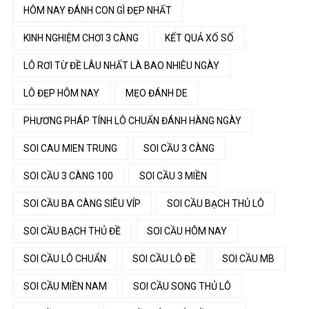
HÔM NAY ĐÁNH CON GÌ ĐẸP NHẤT
KINH NGHIỆM CHƠI 3 CÀNG
KẾT QUẢ XỐ SỐ
LÔ RƠI TỪ ĐỀ LÂU NHẤT LÀ BAO NHIÊU NGÀY
LÔ ĐẸP HÔM NAY
MẸO ĐÁNH DE
PHƯƠNG PHÁP TÍNH LÔ CHUẨN ĐÁNH HÀNG NGÀY
SOI CAU MIEN TRUNG
SOI CẦU 3 CÀNG
SOI CẦU 3 CÀNG 100
SOI CẦU 3 MIỀN
SOI CẦU BA CÀNG SIÊU VÍP
SOI CẦU BẠCH THỦ LÔ
SOI CẦU BẠCH THỦ ĐỀ
SOI CẦU HÔM NAY
SOI CẦU LÔ CHUẨN
SOI CẦU LÔ ĐỀ
SOI CẦU MB
SOI CẦU MIỀN NAM
SOI CẦU SONG THỦ LÔ