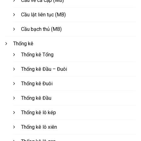
Cầu về cả cặp (MB)
Cầu lật liên tục (MB)
Cầu bạch thủ (MB)
Thống kê
Thống kê Tổng
Thống kê Đầu – Đuôi
Thống kê Đuôi
Thống kê Đầu
Thống kê lô kép
Thống kê lô xiên