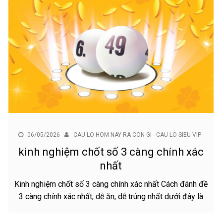
06/05/2026
CAU LO HOM NAY RA CON GI - CAU LO SIEU VIP
kinh nghiệm chốt số 3 càng chính xác
nhất
Kinh nghiệm chốt số 3 càng chính xác nhất Cách đánh đề
3 càng chính xác nhất, dễ ăn, dễ trúng nhất dưới đây là