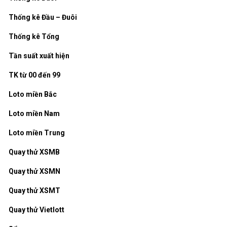
Thống kê Đầu – Đuôi
Thống kê Tổng
Tần suất xuất hiện
TK từ 00 đến 99
Loto miền Bắc
Loto miền Nam
Loto miền Trung
Quay thử XSMB
Quay thử XSMN
Quay thử XSMT
Quay thử Vietlott