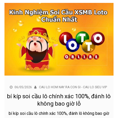
06/05/2026
CAU LO HOM NAY RA CON GI - CAU LO SIEU VIP
bí kíp soi cầu lô chính xác 100%, đánh lô
không bao giờ lỗ
bí kíp soi cầu lô chính xác 100%, đánh lô không bao giờ