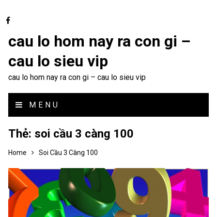
cau lo hom nay ra con gi –
cau lo sieu vip
cau lo hom nay ra con gi – cau lo sieu vip
MENU
Thẻ:
soi cầu 3 càng 100
Home
Soi Cầu 3 Càng 100