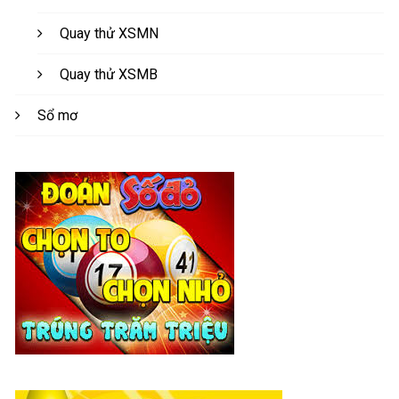
Quay thử XSMN
Quay thử XSMB
Sổ mơ