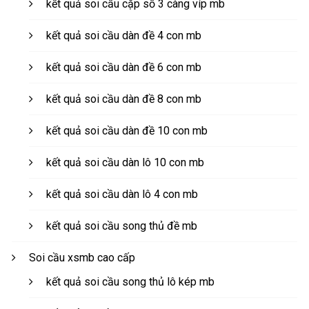
kết quả soi cầu cặp số 3 càng víp mb
kết quả soi cầu dàn đề 4 con mb
kết quả soi cầu dàn đề 6 con mb
kết quả soi cầu dàn đề 8 con mb
kết quả soi cầu dàn đề 10 con mb
kết quả soi cầu dàn lô 10 con mb
kết quả soi cầu dàn lô 4 con mb
kết quả soi cầu song thủ đề mb
Soi cầu xsmb cao cấp
kết quả soi cầu song thủ lô kép mb