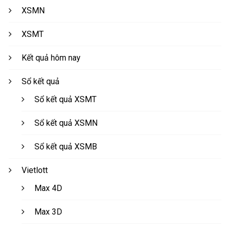
XSMN
XSMT
Kết quả hôm nay
Sổ kết quả
Sổ kết quả XSMT
Sổ kết quả XSMN
Sổ kết quả XSMB
Vietlott
Max 4D
Max 3D