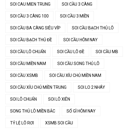
SOI CAU MIEN TRUNG
SOI CẦU 3 CÀNG
SOI CẦU 3 CÀNG 100
SOI CẦU 3 MIỀN
SOI CẦU BA CÀNG SIÊU VÍP
SOI CẦU BẠCH THỦ LÔ
SOI CẦU BẠCH THỦ ĐỀ
SOI CẦU HÔM NAY
SOI CẦU LÔ CHUẨN
SOI CẦU LÔ ĐỀ
SOI CẦU MB
SOI CẦU MIỀN NAM
SOI CẦU SONG THỦ LÔ
SOI CẦU XSMB
SOI CẦU XÍU CHỦ MIỀN NAM
SOI CẦU XỈU CHỦ MIỀN TRUNG
SOI LO 2 NHÁY
SOI LÔ CHUẨN
SOI LÔ XIÊN
SONG THỦ LÔ MIỀN BẮC
SỐ GÌ HÔM NAY
TỶ LỆ LÔ RƠI
XSMB SOI CẦU