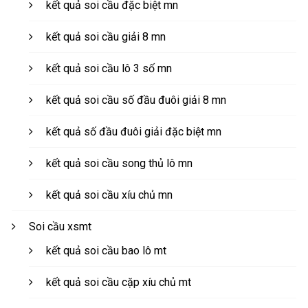
kết quả soi cầu đặc biệt mn
kết quả soi cầu giải 8 mn
kết quả soi cầu lô 3 số mn
kết quả soi cầu số đầu đuôi giải 8 mn
kết quả số đầu đuôi giải đặc biệt mn
kết quả soi cầu song thủ lô mn
kết quả soi cầu xíu chủ mn
Soi cầu xsmt
kết quả soi cầu bao lô mt
kết quả soi cầu cặp xíu chủ mt