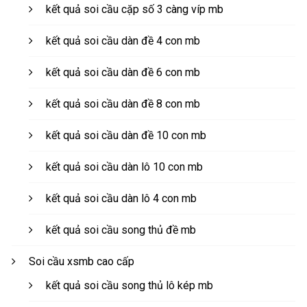
kết quả soi cầu cặp số 3 càng víp mb
kết quả soi cầu dàn đề 4 con mb
kết quả soi cầu dàn đề 6 con mb
kết quả soi cầu dàn đề 8 con mb
kết quả soi cầu dàn đề 10 con mb
kết quả soi cầu dàn lô 10 con mb
kết quả soi cầu dàn lô 4 con mb
kết quả soi cầu song thủ đề mb
Soi cầu xsmb cao cấp
kết quả soi cầu song thủ lô kép mb