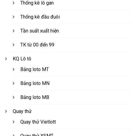
Thống kê lô gan
Thống kê đầu đuôi
Tần suất xuất hiện
TK từ 00 đến 99
KQ Lô tô
Bảng loto MT
Bảng loto MN
Bảng loto MB
Quay thử
Quay thử Vietlott
Quay thử XSMT