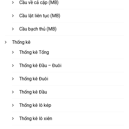
Cầu về cả cặp (MB)
Cầu lật liên tục (MB)
Cầu bạch thủ (MB)
Thống kê
Thống kê Tổng
Thống kê Đầu – Đuôi
Thống kê Đuôi
Thống kê Đầu
Thống kê lô kép
Thống kê lô xiên