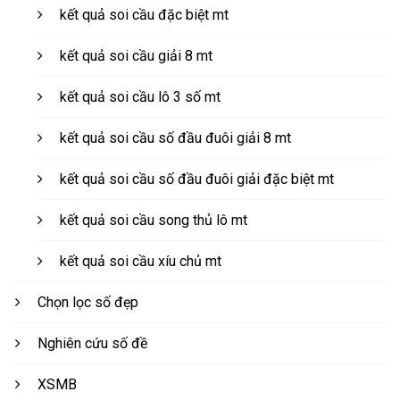
kết quả soi cầu đặc biệt mt
kết quả soi cầu giải 8 mt
kết quả soi cầu lô 3 số mt
kết quả soi cầu số đầu đuôi giải 8 mt
kết quả soi cầu số đầu đuôi giải đặc biệt mt
kết quả soi cầu song thủ lô mt
kết quả soi cầu xíu chủ mt
Chọn lọc số đẹp
Nghiên cứu số đề
XSMB