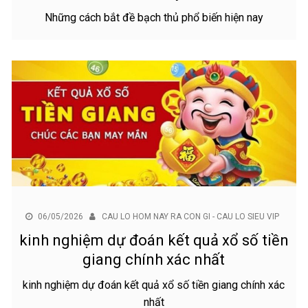
Những cách bắt đề bạch thủ phổ biến hiện nay
06/05/2026
CAU LO HOM NAY RA CON GI - CAU LO SIEU VIP
kinh nghiệm dự đoán kết quả xổ số tiền
giang chính xác nhất
kinh nghiệm dự đoán kết quả xổ số tiền giang chính xác
nhất