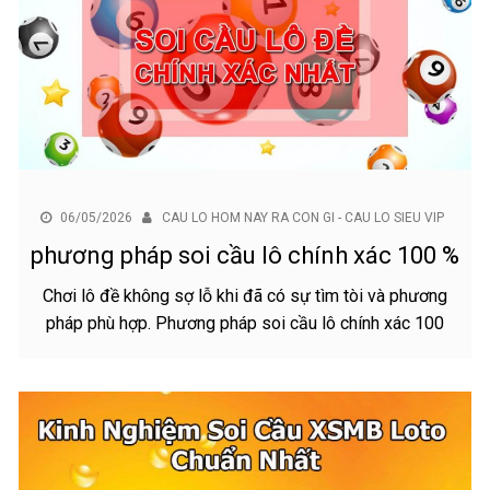
06/05/2026
CAU LO HOM NAY RA CON GI - CAU LO SIEU VIP
phương pháp soi cầu lô chính xác 100 %
Chơi lô đề không sợ lỗ khi đã có sự tìm tòi và phương
pháp phù hợp. Phương pháp soi cầu lô chính xác 100