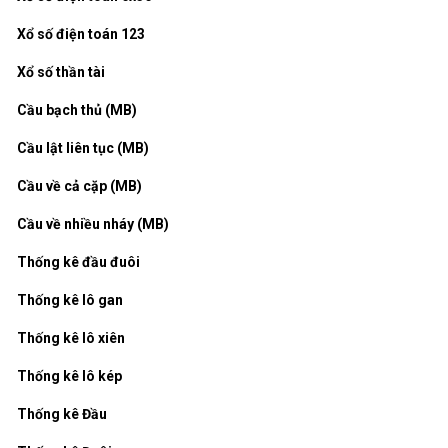
Xổ số điện toán 123
Xổ số thần tài
Cầu bạch thủ (MB)
Cầu lật liên tục (MB)
Cầu về cả cặp (MB)
Cầu về nhiều nháy (MB)
Thống kê đầu đuôi
Thống kê lô gan
Thống kê lô xiên
Thống kê lô kép
Thống kê Đầu