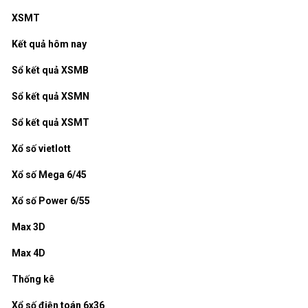
XSMT
Kết quả hôm nay
Sổ kết quả XSMB
Sổ kết quả XSMN
Sổ kết quả XSMT
Xổ số vietlott
Xổ số Mega 6/45
Xổ số Power 6/55
Max 3D
Max 4D
Thống kê
Xổ số điện toán 6x36