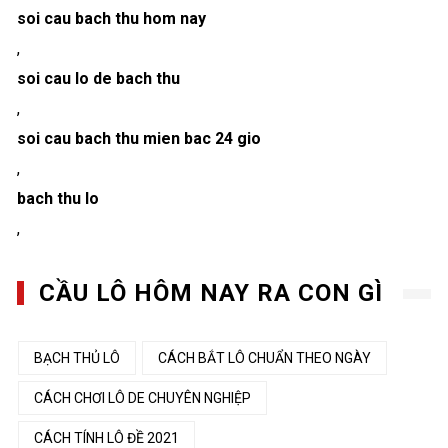
soi cau bach thu hom nay
,
soi cau lo de bach thu
,
soi cau bach thu mien bac 24 gio
,
bach thu lo
,
CẦU LÔ HÔM NAY RA CON GÌ
BẠCH THỦ LÔ
CÁCH BẮT LÔ CHUẨN THEO NGÀY
CÁCH CHƠI LÔ DE CHUYÊN NGHIỆP
CÁCH TÍNH LÔ ĐỀ 2021