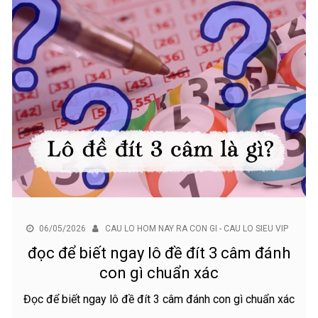
06/05/2026
CAU LO HOM NAY RA CON GI - CAU LO SIEU VIP
đọc để biết ngay lô đề đít 3 câm đánh
con gì chuẩn xác
Đọc để biết ngay lô đề đít 3 câm đánh con gì chuẩn xác