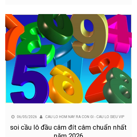
06/05/2026
CAU LO HOM NAY RA CON GI - CAU LO SIEU VIP
soi cầu lô đầu câm đít câm chuẩn nhất
năm 2026