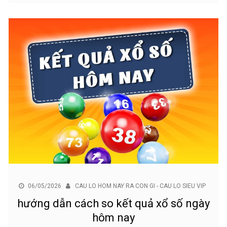
06/05/2026
CAU LO HOM NAY RA CON GI - CAU LO SIEU VIP
hướng dẫn cách so kết quả xổ số ngày
hôm nay