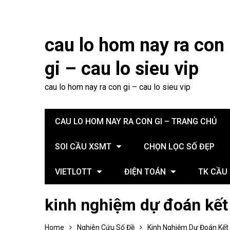
cau lo hom nay ra con
gi – cau lo sieu vip
cau lo hom nay ra con gi – cau lo sieu vip
CAU LO HOM NAY RA CON GI – TRANG CHỦ
SOI CẦU XSMT
CHỌN LỌC SỐ ĐẸP
VIETLOTT
ĐIỆN TOÁN
TK CẦU
kinh nghiệm dự đoán kết 
Home
Nghiên Cứu Số Đề
Kinh Nghiệm Dự Đoán Kết 