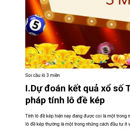
Soi cầu lô 3 miền
I.Dự đoán kết quả xổ số
pháp tính lô đề kép
Tính lô đề kép hiện nay đang được coi là một trong 
lô đề kép thường là một trong những cách đầu tư ít v