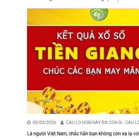
03/03/2026
CAU LO HOM NAY RA CON GI - CAU LO
Là người Việt Nam, chắc hẳn bạn không còn xa lạ với c