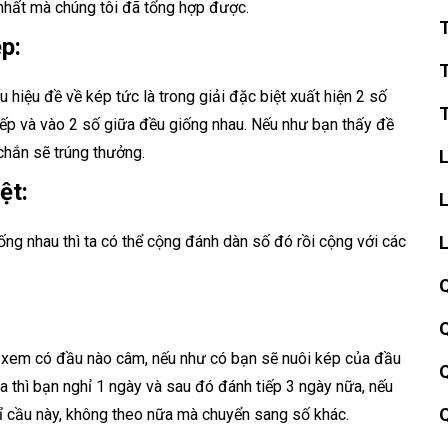
 nhất mà chúng tôi đã tổng hợp được.
p:
T
 hiệu đề về kép tức là trong giải đặc biệt xuất hiện 2 số
T
tiếp và vào 2 số giữa đều giống nhau. Nếu như bạn thấy đề
chắn sẽ trúng thưởng.
ệt:
ống nhau thì ta có thể cộng đánh dàn số đó rồi cộng với các
 xem có đầu nào câm, nếu như có bạn sẽ nuôi kép của đầu
a thì bạn nghỉ 1 ngày và sau đó đánh tiếp 3 ngày nữa, nếu
Q
hỉ cầu này, không theo nữa mà chuyển sang số khác.