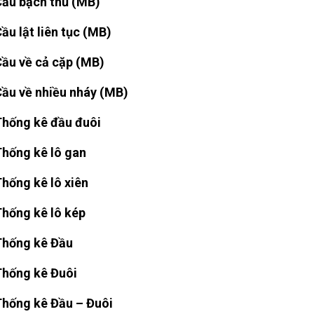
ầu bạch thủ (MB)
ầu lật liên tục (MB)
ầu về cả cặp (MB)
ầu về nhiều nháy (MB)
hống kê đầu đuôi
hống kê lô gan
hống kê lô xiên
hống kê lô kép
Thống kê Đầu
Thống kê Đuôi
hống kê Đầu – Đuôi