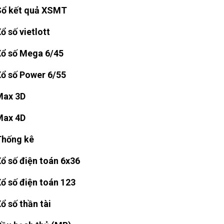
Sổ kết quả XSMT
ổ số vietlott
Xổ số Mega 6/45
ổ số Power 6/55
Max 3D
Max 4D
Thống kê
ổ số điện toán 6x36
ổ số điện toán 123
ổ số thần tài