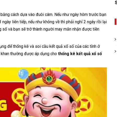
ép bằng cách dựa vào đuôi câm. Nếu như ngày hôm trước bạn
 ngày liên tiếp, nếu như không về thì phải nghỉ 2 ngày rồi lại
g số và bạn sẽ trở thành người may mắn nhận được tiền
ng để thống kê và soi cầu kết quả xổ số của các tỉnh ở
lô khan thường được áp dụng cho
thống kê kết quả xổ số