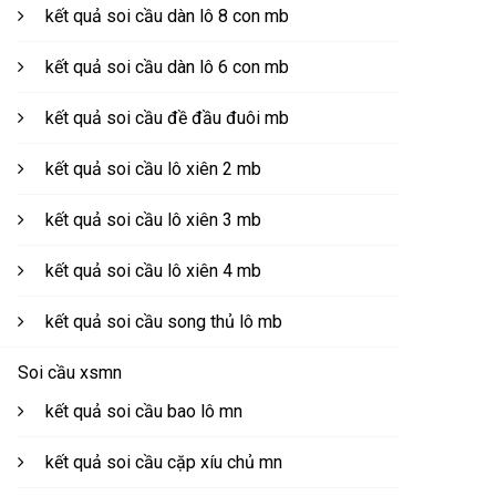
kết quả soi cầu dàn lô 8 con mb
kết quả soi cầu dàn lô 6 con mb
kết quả soi cầu đề đầu đuôi mb
kết quả soi cầu lô xiên 2 mb
kết quả soi cầu lô xiên 3 mb
kết quả soi cầu lô xiên 4 mb
kết quả soi cầu song thủ lô mb
Soi cầu xsmn
kết quả soi cầu bao lô mn
kết quả soi cầu cặp xíu chủ mn