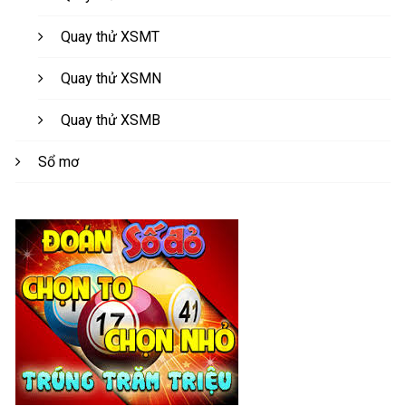
Quay thử XSMT
Quay thử XSMN
Quay thử XSMB
Sổ mơ