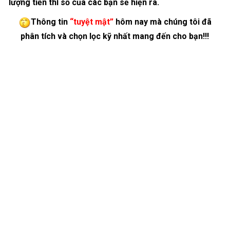
lượng tiền thì số của các bạn sẽ hiện ra.
Thông tin
“tuyệt mật”
hôm nay mà chúng tôi đã
phân tích và chọn lọc kỹ nhất mang đến cho bạn!!!