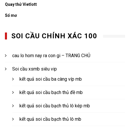
Quay thử Vietlott
Sổ mơ
SOI CẦU CHÍNH XÁC 100
cau lo hom nay ra con gi – TRANG CHỦ
Soi cầu xsmb siêu vip
kết quả soi cầu ba càng víp mb
kết quả soi cầu bạch thủ đề mb
kết quả soi cầu bạch thủ lô kép mb
kết quả soi cầu bạch thủ lô mb