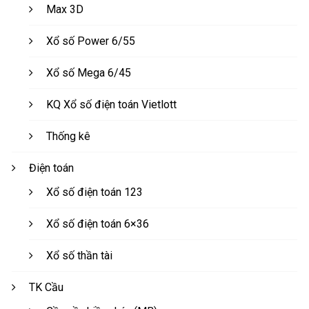
Max 3D
Xổ số Power 6/55
Xổ số Mega 6/45
KQ Xổ số điện toán Vietlott
Thống kê
Điện toán
Xổ số điện toán 123
Xổ số điện toán 6×36
Xổ số thần tài
TK Cầu