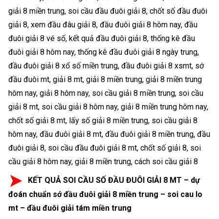
giải 8 miền trung, soi cầu đầu đuôi giải 8, chốt số đầu đuôi
giải 8, xem đầu đâu giải 8, đầu đuôi giải 8 hôm nay, đầu
đuôi giải 8 vé số, kết quả đầu đuôi giải 8, thống kê đầu
đuôi giải 8 hôm nay, thống kê đầu đuôi giải 8 ngày trung,
đầu đuôi giải 8 xổ số miền trung, đầu đuôi giải 8 xsmt, sớ
đầu đuôi mt, giải 8 mt, giải 8 miền trung, giải 8 miền trung
hôm nay, giải 8 hôm nay, soi cầu giải 8 miền trung, soi cầu
giải 8 mt, soi cầu giải 8 hôm nay, giải 8 miền trung hôm nay,
chốt số giải 8 mt, lấy số giải 8 miền trung, soi cầu giải 8
hôm nay, đầu đuôi giải 8 mt, đầu đuôi giải 8 miền trung, đầu
đuôi giải 8, soi cầu đầu đuôi giải 8 mt, chốt số giải 8, soi
cầu giải 8 hôm nay, giải 8 miền trung, cách soi cầu giải 8
KẾT QUẢ SOI CẦU SỐ
ĐẦU ĐUÔI GIẢI 8 MT
– dự
đoán chuẩn sớ
đầu đuôi giải 8 miền trung
– soi cau lo
mt –
đầu đuôi giải tám miền trung