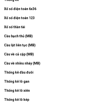
Xổ số điện toán 6x36
Xổ số điện toán 123
Xổ số thần tài
Cầu bạch thủ (MB)
Cầu lật liên tục (MB)
Cầu về cả cặp (MB)
Cầu về nhiều nháy (MB)
Thống kê đầu đuôi
Thống kê lô gan
Thống kê lô xiên
Thống kê lô kép