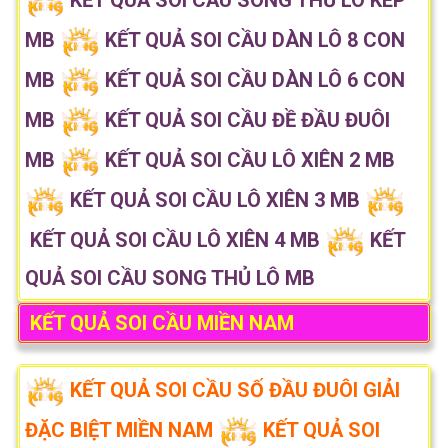
KẾT QUẢ SOI CẦU SONG THỦ LÔ KÉP
MB
KẾT QUẢ SOI CẦU DÀN LÔ 8 CON
MB
KẾT QUẢ SOI CẦU DÀN LÔ 6 CON
MB
KẾT QUẢ SOI CẦU ĐỀ ĐẦU ĐUÔI
MB
KẾT QUẢ SOI CẦU LÔ XIÊN 2 MB
KẾT QUẢ SOI CẦU LÔ XIÊN 3 MB
KẾT QUẢ SOI CẦU LÔ XIÊN 4 MB
KẾT
QUẢ SOI CẦU SONG THỦ LÔ MB
KẾT QUẢ SOI CẦU MIỀN NAM
KẾT QUẢ SOI CẦU SỐ ĐẦU ĐUÔI GIẢI
ĐẶC BIỆT MIỀN NAM
KẾT QUẢ SOI