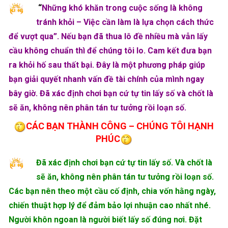
“
Những khó khăn trong cuộc sống là không
tránh khỏi – Việc cần làm là lựa chọn cách thức
để vượt qua”. Nếu bạn đã thua lô đề nhiều mà vẫn lấy
cầu không chuẩn thì để chúng tôi lo. Cam kết đưa bạn
ra khỏi hố sau thất bại. Đây là một phương pháp giúp
bạn giải quyết nhanh vấn đề tài chính của mình ngay
bây giờ. Đã xác định chơi bạn cứ tự tin lấy số và chốt là
sẽ ăn, không nên phân tán tư tưởng rồi loạn số.
CÁC BẠN THÀNH CÔNG – CHÚNG TÔI HẠNH
PHÚC
Đã xác định chơi bạn cứ tự tin lấy số. Và chốt là
sẽ ăn, không nên phân tán tư tưởng rồi loạn số.
Các bạn nên theo một cầu cố định, chia vốn hằng ngày,
chiến thuật hợp lý để đảm bảo lợi nhuận cao nhất nhé.
Người khôn ngoan là người biết lấy số đúng nơi. Đặt