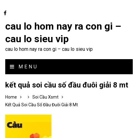
cau lo hom nay ra con gi –
cau lo sieu vip
cau lo hom nay ra con gi – cau lo sieu vip
MENU
kết quả soi cầu số đầu đuôi giải 8 mt
Home
Soi Cầu Xsmt
Kết Quả Soi Cầu Số Đầu Đuôi Giải 8 Mt