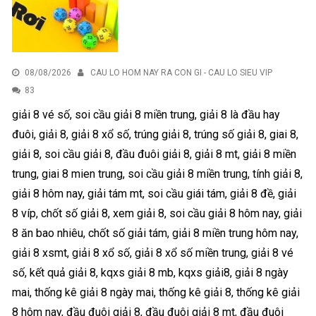
08/08/2026
CAU LO HOM NAY RA CON GI - CAU LO SIEU VIP
83
giải 8 vé số, soi cầu giải 8 miền trung, giải 8 là đầu hay
đuôi, giải 8, giải 8 xổ số, trúng giải 8, trúng số giải 8, giai 8,
giải 8, soi cầu giải 8, đầu đuôi giải 8, giải 8 mt, giải 8 miền
trung, giai 8 mien trung, soi cầu giải 8 miền trung, tính giải 8,
giải 8 hôm nay, giải tám mt, soi cầu giái tám, giải 8 đề, giải
8 víp, chốt số giải 8, xem giải 8, soi cầu giải 8 hôm nay, giải
8 ăn bao nhiêu, chốt số giải tám, giải 8 miền trung hôm nay,
giải 8 xsmt, giải 8 xổ số, giải 8 xổ số miền trung, giải 8 vé
số, kết quả giải 8, kqxs giải 8 mb, kqxs giải8, giải 8 ngày
mai, thống kê giải 8 ngày mai, thống kê giải 8, thống kê giải
8 hôm nay, đầu đuôi giải 8, đầu đuôi giải 8 mt, đầu đuôi