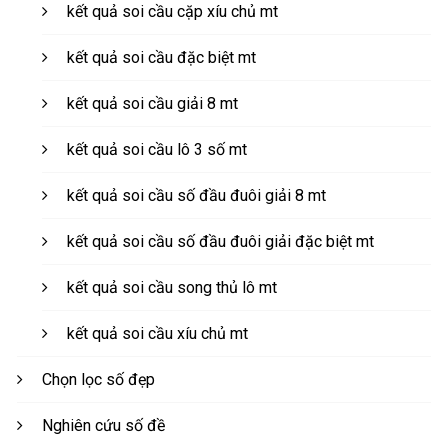
kết quả soi cầu cặp xíu chủ mt
kết quả soi cầu đặc biệt mt
kết quả soi cầu giải 8 mt
kết quả soi cầu lô 3 số mt
kết quả soi cầu số đầu đuôi giải 8 mt
kết quả soi cầu số đầu đuôi giải đặc biệt mt
kết quả soi cầu song thủ lô mt
kết quả soi cầu xíu chủ mt
Chọn lọc số đẹp
Nghiên cứu số đề