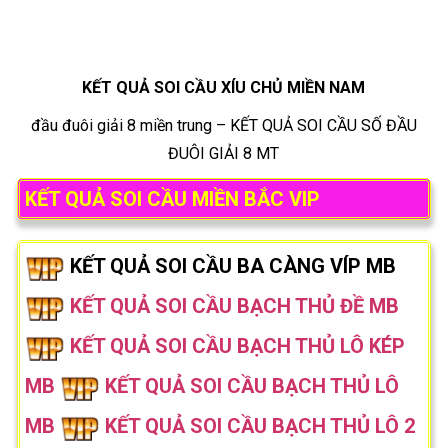
KẾT QUẢ SOI CẦU XÍU CHỦ MIỀN NAM
đầu đuôi giải 8 miền trung – KẾT QUẢ SOI CẦU SỐ ĐẦU
ĐUÔI GIẢI 8 MT
KẾT QUẢ SOI CẦU MIỀN BẮC VIP
KẾT QUẢ SOI CẦU BA CÀNG VÍP MB
KẾT QUẢ SOI CẦU BẠCH THỦ ĐỀ MB
KẾT QUẢ SOI CẦU BẠCH THỦ LÔ KÉP
MB
KẾT QUẢ SOI CẦU BẠCH THỦ LÔ
MB
KẾT QUẢ SOI CẦU BẠCH THỦ LÔ 2