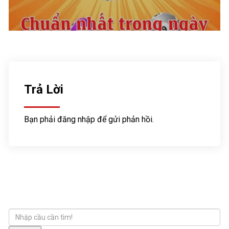
Trả Lời
Bạn phải
đăng nhập
để gửi phản hồi.