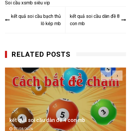
Soi cầu xsmb siêu vip
Điều
kết quả soi cầu bạch thủ
kết quả soi cầu dàn đề 8
hướng
lô kép mb
con mb
bài
viết
RELATED POSTS
‹
›
kết quả soi cầu dàn đề 8 con mb
07/08/2026