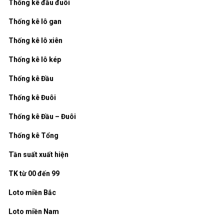
Thống kê đầu đuôi
Thống kê lô gan
Thống kê lô xiên
Thống kê lô kép
Thống kê Đầu
Thống kê Đuôi
Thống kê Đầu – Đuôi
Thống kê Tổng
Tần suất xuất hiện
TK từ 00 đến 99
Loto miền Bắc
Loto miền Nam