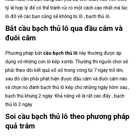
tỷ lệ hợp lý để có thể tránh rủi ro một cách cao nhất mà lúc
lô đổ về các bạn cũng sẽ không bị lỗ , bạch thủ lô.
Bắt cầu bạch thủ lô qua đầu câm và
đuôi câm
Phương pháp bắt
cầu bạch thủ lô
này thường được áp
dụng vớ những con lô kép xsmb. Thường thì người chơi sẽ
phải theo dõi kết quả xổ số trong vòng từ 7 ngày trở lên,
sau đó cần phải phát hiện được đầu câm và đuôi câm nào
và chọn nó đánh bạch thủ lô kép cho những ngày hôm sau ,
bạch thủ khung 2 ngày. Khả năng về là rất cao đấy , bạch
thủ lô 2 ngày
Soi cầu bạch thủ lô theo phương pháp
quả trám