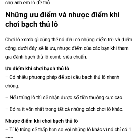
chứ anh em lô đề thủ.
Những ưu điểm và nhược điểm khi
chơi bạch thủ lô
Chơi lô xsmb gì cũng thế nó đều có những điểm trừ và điểm
cộng, dưới đây sẽ là ưu, nhược điểm của các bạn khi tham
gia đánh bạch thủ lô xsmb siêu chuẩn.
Ưu điểm khi chơi bạch thủ lô
– Có nhiều phương pháp để soi cầu bạch thủ lô nhanh
chóng.
– Nếu trúng lô thì sẽ nhận được số tiền thưởng cực cao.
– Bỏ ra ít vốn nhất trong tất cả những cách chơi lô khác.
Nhược điểm khi chơi bạch thủ lô
– Tỉ lệ trúng sẽ thấp hơn so với những lô khác vì nó chỉ có 1