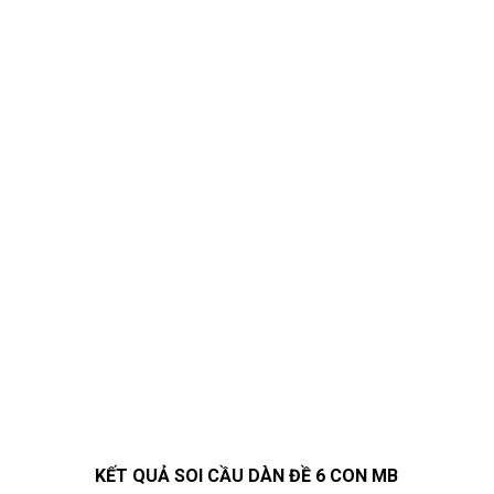
KẾT QUẢ SOI CẦU DÀN ĐỀ 6 CON MB