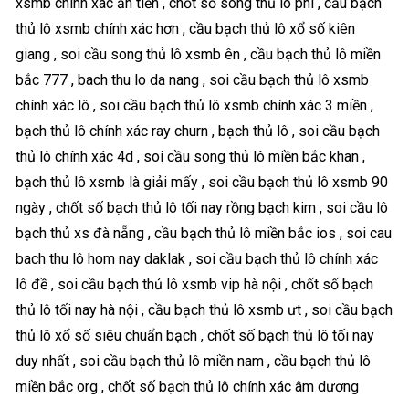
xsmb chính xác ăn tiền , chốt số song thủ lô phí , cầu bạch
thủ lô xsmb chính xác hơn , cầu bạch thủ lô xổ số kiên
giang , soi cầu song thủ lô xsmb ên , cầu bạch thủ lô miền
bắc 777 , bach thu lo da nang , soi cầu bạch thủ lô xsmb
chính xác lô , soi cầu bạch thủ lô xsmb chính xác 3 miền ,
bạch thủ lô chính xác ray churn , bạch thủ lô , soi cầu bạch
thủ lô chính xác 4d , soi cầu song thủ lô miền bắc khan ,
bạch thủ lô xsmb là giải mấy , soi cầu bạch thủ lô xsmb 90
ngày , chốt số bạch thủ lô tối nay rồng bạch kim , soi cầu lô
bạch thủ xs đà nẵng , cầu bạch thủ lô miền bắc ios , soi cau
bach thu lô hom nay daklak , soi cầu bạch thủ lô chính xác
lô đề , soi cầu bạch thủ lô xsmb vip hà nội , chốt số bạch
thủ lô tối nay hà nội , cầu bạch thủ lô xsmb ưt , soi cầu bạch
thủ lô xổ số siêu chuẩn bạch , chốt số bạch thủ lô tối nay
duy nhất , soi cầu bạch thủ lô miền nam , cầu bạch thủ lô
miền bắc org , chốt số bạch thủ lô chính xác âm dương