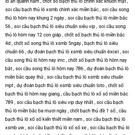
lô ăn quanh năm , chốt số bạch thủ lô chính xác khuôn mặt ,
soi cầu bạch thủ lô xsmb chính xác miền bắc , soi cầu song
thủ lô hôm nay khung 2 ngày , soi cầu bạch thủ lô miền bắc
56 , soi cầu bạch thủ lô siêu chuẩn siêu vip , soi cầu song
thủ lô hôm nay 12 con giáp , chốt số bạch thủ lô miền bắc
4d , chốt số song thủ lô xsmb 5ngay , bạch thủ lô siêu
chuẩn 66 , dự đoán bạch thủ lô xsmb siêu chuẩn êxcel , soi
cầu song thủ lô hôm nay imc , chốt số bạch thủ lô hôm nay
bắt , soi cầu song thủ lô hôm nay 786 , dự đoán bạch thủ lô
miền bắc quay thử , soi cầu bạch thủ lô xsmb siêu chuẩn
mpt , dự đoán bạch thủ lô xsmb siêu chuẩn loto , chốt số
bạch thủ lô hôm nay giang , cầu bạch thủ lô xổ số miền bắc
789 , soi cầu bạch thủ lô siêu vip duy nhất , soi cầu bạch
thủ lô miền bắc ba mươi ngày , chốt bạch thủ đề 1 số , cầu
bạch thủ lô xổ số kiến thiết miền nam , soi cầu bạch thủ lô
xsmb uw , soi cầu bạch thủ lô xổ số xe , soi cầu bạch thủ lô