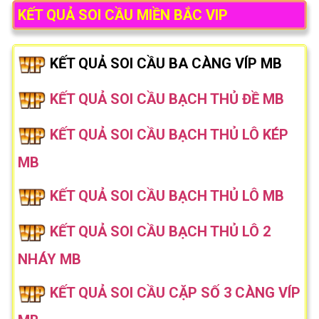
KẾT QUẢ SOI CẦU MIỀN BẮC VIP
KẾT QUẢ SOI CẦU BA CÀNG VÍP MB
KẾT QUẢ SOI CẦU BẠCH THỦ ĐỀ MB
KẾT QUẢ SOI CẦU BẠCH THỦ LÔ KÉP
MB
KẾT QUẢ SOI CẦU BẠCH THỦ LÔ MB
KẾT QUẢ SOI CẦU BẠCH THỦ LÔ 2
NHÁY MB
KẾT QUẢ SOI CẦU CẶP SỐ 3 CÀNG VÍP