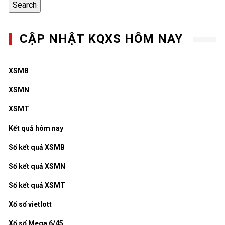
Search
CẬP NHẬT KQXS HÔM NAY
XSMB
XSMN
XSMT
Kết quả hôm nay
Sổ kết quả XSMB
Sổ kết quả XSMN
Sổ kết quả XSMT
Xổ số vietlott
Xổ số Mega 6/45