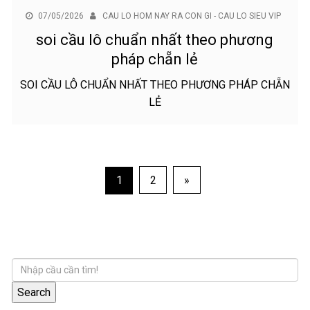
07/05/2026
CAU LO HOM NAY RA CON GI - CAU LO SIEU VIP
soi cầu lô chuẩn nhất theo phương
pháp chẵn lẻ
SOI CẦU LÔ CHUẨN NHẤT THEO PHƯƠNG PHÁP CHẴN
LẺ
Điều
1
2
»
hướng
bài
viết
Search