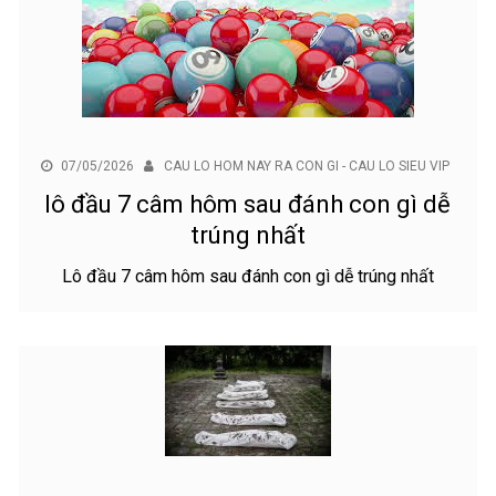
07/05/2026
CAU LO HOM NAY RA CON GI - CAU LO SIEU VIP
lô đầu 7 câm hôm sau đánh con gì dễ
trúng nhất
Lô đầu 7 câm hôm sau đánh con gì dễ trúng nhất