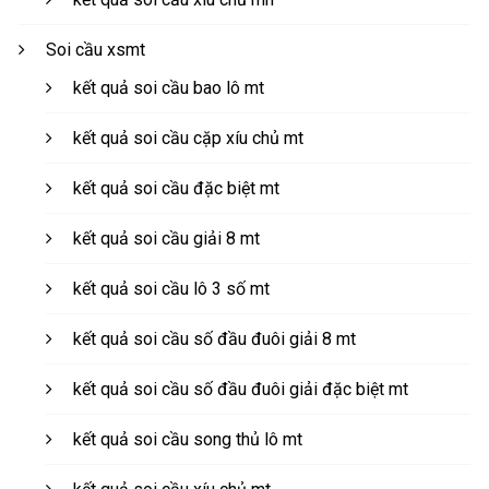
Soi cầu xsmt
kết quả soi cầu bao lô mt
kết quả soi cầu cặp xíu chủ mt
kết quả soi cầu đặc biệt mt
kết quả soi cầu giải 8 mt
kết quả soi cầu lô 3 số mt
kết quả soi cầu số đầu đuôi giải 8 mt
kết quả soi cầu số đầu đuôi giải đặc biệt mt
kết quả soi cầu song thủ lô mt