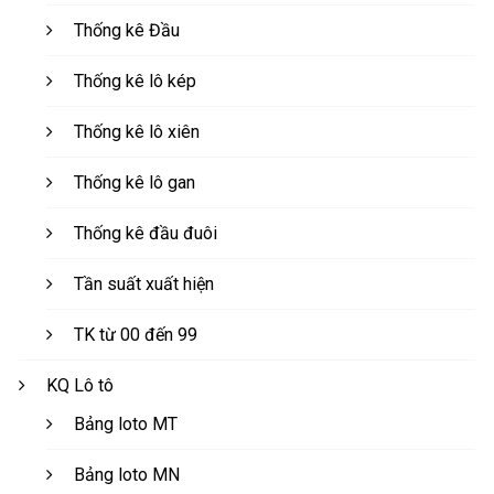
Thống kê Đầu
Thống kê lô kép
Thống kê lô xiên
Thống kê lô gan
Thống kê đầu đuôi
Tần suất xuất hiện
TK từ 00 đến 99
KQ Lô tô
Bảng loto MT
Bảng loto MN