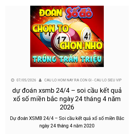
07/05/2026
CAU LO HOM NAY RA CON GI - CAU LO SIEU VIP
dự đoán xsmb 24/4 – soi cầu kết quả
xổ số miền bắc ngày 24 tháng 4 năm
2026
Dự đoán XSMB 24/4 – Soi cầu kết quả xổ số miền Bắc
ngày 24 tháng 4 năm 2020