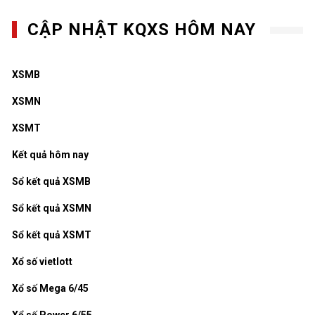
CẬP NHẬT KQXS HÔM NAY
XSMB
XSMN
XSMT
Kết quả hôm nay
Sổ kết quả XSMB
Sổ kết quả XSMN
Sổ kết quả XSMT
Xổ số vietlott
Xổ số Mega 6/45