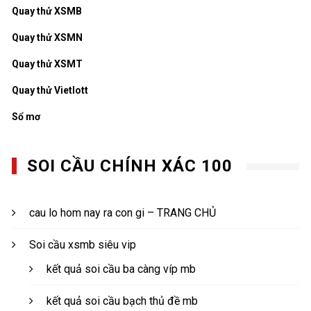
Quay thử XSMB
Quay thử XSMN
Quay thử XSMT
Quay thử Vietlott
Sổ mơ
SOI CẦU CHÍNH XÁC 100
cau lo hom nay ra con gi – TRANG CHỦ
Soi cầu xsmb siêu vip
kết quả soi cầu ba càng víp mb
kết quả soi cầu bạch thủ đề mb