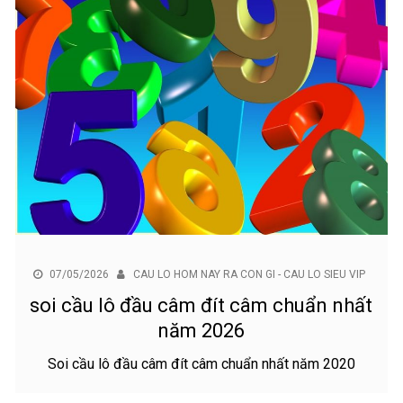
07/05/2026
CAU LO HOM NAY RA CON GI - CAU LO SIEU VIP
soi cầu lô đầu câm đít câm chuẩn nhất
năm 2026
Soi cầu lô đầu câm đít câm chuẩn nhất năm 2020