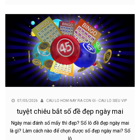
07/05/2026
CAU LO HOM NAY RA CON GI - CAU LO SIEU VIP
tuyệt chiêu bắt số đề đẹp ngày mai
Ngày mai đánh số mấy thì đẹp? Số lô đề đẹp ngày mai
là gì? Làm cách nào để chọn được số đẹp ngày mai? Số
lô