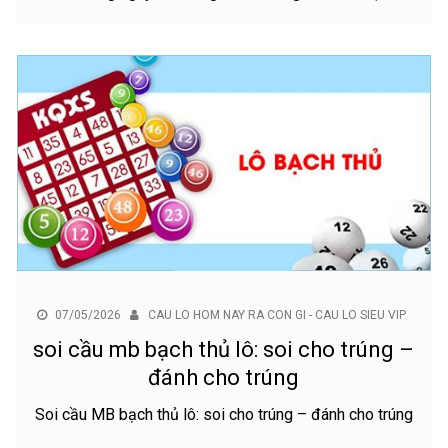
07/05/2026
CAU LO HOM NAY RA CON GI - CAU LO SIEU VIP
soi cầu mb bạch thủ lô: soi cho trúng –
đánh cho trúng
Soi cầu MB bạch thủ lô: soi cho trúng – đánh cho trúng