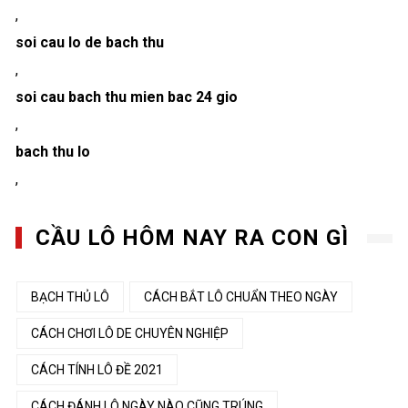
,
soi cau lo de bach thu
,
soi cau bach thu mien bac 24 gio
,
bach thu lo
,
CẦU LÔ HÔM NAY RA CON GÌ
BẠCH THỦ LÔ
CÁCH BẮT LÔ CHUẨN THEO NGÀY
CÁCH CHƠI LÔ DE CHUYÊN NGHIỆP
CÁCH TÍNH LÔ ĐỀ 2021
CÁCH ĐÁNH LÔ NGÀY NÀO CŨNG TRÚNG