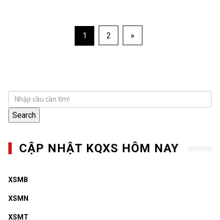
Điều
1
2
»
hướng
bài
viết
Search
CẬP NHẬT KQXS HÔM NAY
XSMB
XSMN
XSMT