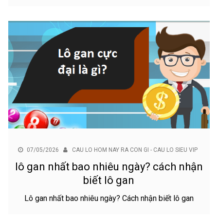
07/05/2026
CAU LO HOM NAY RA CON GI - CAU LO SIEU VIP
lô gan nhất bao nhiêu ngày? cách nhận
biết lô gan
Lô gan nhất bao nhiêu ngày? Cách nhận biết lô gan