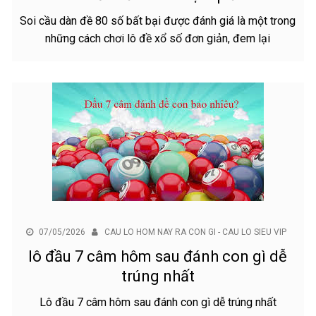
Soi cầu dàn đề 80 số bất bại được đánh giá là một trong
những cách chơi lô đề xổ số đơn giản, đem lại
07/05/2026
CAU LO HOM NAY RA CON GI - CAU LO SIEU VIP
lô đầu 7 câm hôm sau đánh con gì dễ
trúng nhất
Lô đầu 7 câm hôm sau đánh con gì dễ trúng nhất