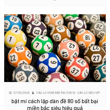
07/05/2026
CAU LO HOM NAY RA CON GI - CAU LO SIEU VIP
bật mí cách lập dàn đề 80 số bất bại
miền bắc siêu hiệu quả