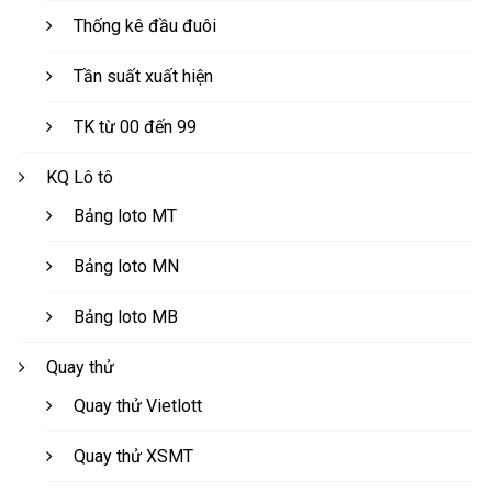
Thống kê đầu đuôi
Tần suất xuất hiện
TK từ 00 đến 99
KQ Lô tô
Bảng loto MT
Bảng loto MN
Bảng loto MB
Quay thử
Quay thử Vietlott
Quay thử XSMT