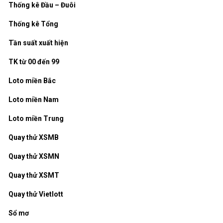
Thống kê Đầu – Đuôi
Thống kê Tổng
Tần suất xuất hiện
TK từ 00 đến 99
Loto miền Bắc
Loto miền Nam
Loto miền Trung
Quay thử XSMB
Quay thử XSMN
Quay thử XSMT
Quay thử Vietlott
Sổ mơ