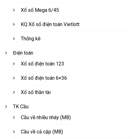
Xổ số Mega 6/45
KQ Xổ số điện toán Vietlott
Thống kê
Điện toán
Xổ số điện toán 123
Xổ số điện toán 6×36
Xổ số thần tài
TK Cầu
Cầu về nhiều nháy (MB)
Cầu về cả cặp (MB)