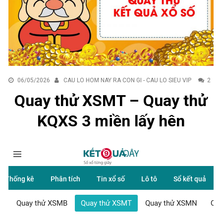
06/05/2026
CAU LO HOM NAY RA CON GI - CAU LO SIEU VIP
2
Quay thử XSMT – Quay thử
KQXS 3 miền lấy hên