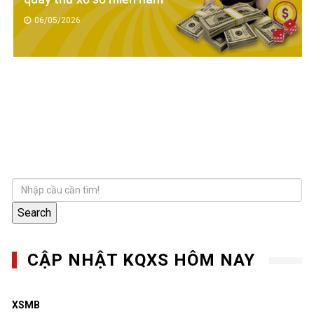
06/05/2026
Search
CẬP NHẬT KQXS HÔM NAY
XSMB