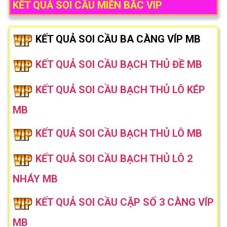
KẾT QUẢ SOI CẦU MIỀN BẮC VIP
KẾT QUẢ SOI CẦU BA CÀNG VÍP MB
KẾT QUẢ SOI CẦU BẠCH THỦ ĐỀ MB
KẾT QUẢ SOI CẦU BẠCH THỦ LÔ KÉP
MB
KẾT QUẢ SOI CẦU BẠCH THỦ LÔ MB
KẾT QUẢ SOI CẦU BẠCH THỦ LÔ 2
NHÁY MB
KẾT QUẢ SOI CẦU CẶP SỐ 3 CÀNG VÍP
MB