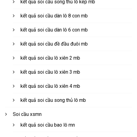
kết quả soi cầu song thủ lô kép mb
kết quả soi cầu dàn lô 8 con mb
kết quả soi cầu dàn lô 6 con mb
kết quả soi cầu đề đầu đuôi mb
kết quả soi cầu lô xiên 2 mb
kết quả soi cầu lô xiên 3 mb
kết quả soi cầu lô xiên 4 mb
kết quả soi cầu song thủ lô mb
Soi cầu xsmn
kết quả soi cầu bao lô mn