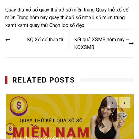
Quay thử xổ số
quay thử xổ số miền trung
Quay thử xổ số
miền Trung hôm nay
quay thử xổ số mt
xổ số miền trung
xsmt
xsmt quay thử
Chọn lọc số đẹp
Điều
KQ Xổ số thần tài
Kết quả XSMB hôm nay –
hướng
KQXSMB
bài
viết
RELATED POSTS
‹
›
quay thử xổ số miền nam