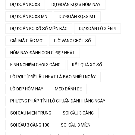
DỰ ĐOÁN KQXS
DỰ ĐOÁN KQXS HÔM NAY
DỰ ĐOÁN KQXS MN
DỰ ĐOÁN KQXS MT
DỰ ĐOÁN KQ XỔ SỐ MIỀN BẮC
DỰ ĐOÁN LÔ XIÊN 4
GIẢI MÃ GIẤC MƠ
GIỜ VÀNG CHỐT SỐ
HÔM NAY ĐÁNH CON GÌ ĐẸP NHẤT
KINH NGHIỆM CHƠI 3 CÀNG
KẾT QUẢ XỐ SỐ
LÔ RƠI TỪ ĐỀ LÂU NHẤT LÀ BAO NHIÊU NGÀY
LÔ ĐẸP HÔM NAY
MẸO ĐÁNH DE
PHƯƠNG PHÁP TÍNH LÔ CHUẨN ĐÁNH HÀNG NGÀY
SOI CAU MIEN TRUNG
SOI CẦU 3 CÀNG
SOI CẦU 3 CÀNG 100
SOI CẦU 3 MIỀN