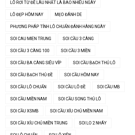
LÔ RƠI TỪ ĐỀ LÂU NHẤT LÀ BAO NHIÊU NGÀY
LÔ ĐẸP HÔM NAY
MẸO ĐÁNH DE
PHƯƠNG PHÁP TÍNH LÔ CHUẨN ĐÁNH HÀNG NGÀY
SOI CAU MIEN TRUNG
SOI CẦU 3 CÀNG
SOI CẦU 3 CÀNG 100
SOI CẦU 3 MIỀN
SOI CẦU BA CÀNG SIÊU VÍP
SOI CẦU BẠCH THỦ LÔ
SOI CẦU BẠCH THỦ ĐỀ
SOI CẦU HÔM NAY
SOI CẦU LÔ CHUẨN
SOI CẦU LÔ ĐỀ
SOI CẦU MB
SOI CẦU MIỀN NAM
SOI CẦU SONG THỦ LÔ
SOI CẦU XSMB
SOI CẦU XÍU CHỦ MIỀN NAM
SOI CẦU XỈU CHỦ MIỀN TRUNG
SOI LO 2 NHÁY
SOI LÔ CHUẨN
SOI LÔ XIÊN