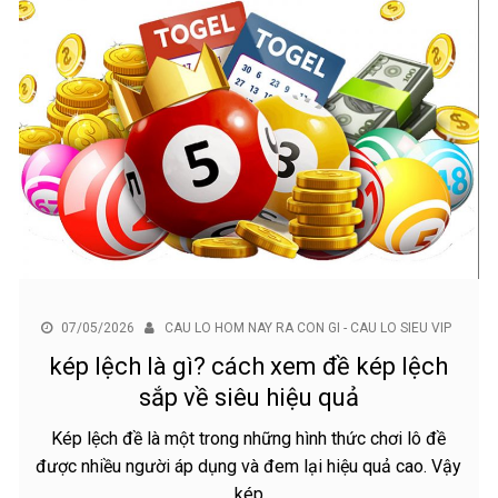
07/05/2026
CAU LO HOM NAY RA CON GI - CAU LO SIEU VIP
kép lệch là gì? cách xem đề kép lệch
sắp về siêu hiệu quả
Kép lệch đề là một trong những hình thức chơi lô đề
được nhiều người áp dụng và đem lại hiệu quả cao. Vậy
kép