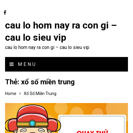
cau lo hom nay ra con gi –
cau lo sieu vip
cau lo hom nay ra con gi – cau lo sieu vip
MENU
Thẻ:
xổ số miền trung
Home
Xổ Số Miền Trung