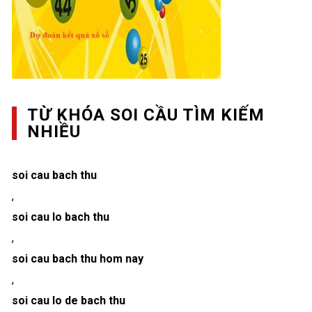
TỪ KHÓA SOI CẦU TÌM KIẾM
NHIỀU
soi cau bach thu
,
soi cau lo bach thu
,
soi cau bach thu hom nay
,
soi cau lo de bach thu