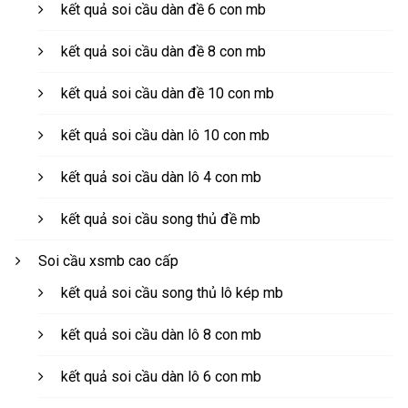
kết quả soi cầu dàn đề 6 con mb
kết quả soi cầu dàn đề 8 con mb
kết quả soi cầu dàn đề 10 con mb
kết quả soi cầu dàn lô 10 con mb
kết quả soi cầu dàn lô 4 con mb
kết quả soi cầu song thủ đề mb
Soi cầu xsmb cao cấp
kết quả soi cầu song thủ lô kép mb
kết quả soi cầu dàn lô 8 con mb
kết quả soi cầu dàn lô 6 con mb