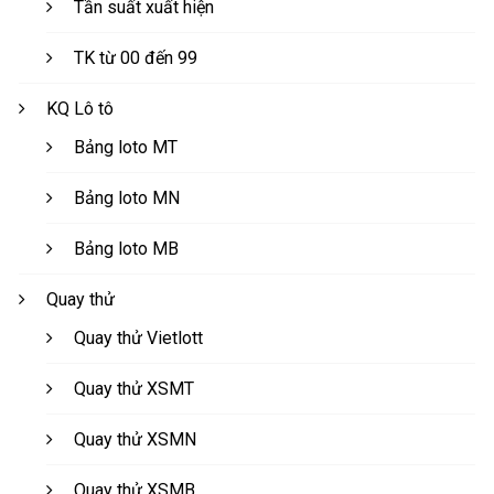
Tần suất xuất hiện
TK từ 00 đến 99
KQ Lô tô
Bảng loto MT
Bảng loto MN
Bảng loto MB
Quay thử
Quay thử Vietlott
Quay thử XSMT
Quay thử XSMN
Quay thử XSMB