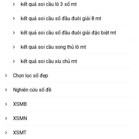
kết quả soi cầu lô 3 số mt
kết quả soi cầu số đầu đuôi giải 8 mt
kết quả soi cầu số đầu đuôi giải đặc biệt mt
kết quả soi cầu song thủ lô mt
kết quả soi cầu xíu chủ mt
Chọn lọc số đẹp
Nghiên cứu số đề
XSMB
XSMN
XSMT