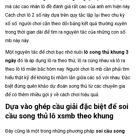
mà các cao nhân lô đề đánh giá rất cao của anh em hiện này.
Cách chơi lô 2 số này dựa trên quy tắc lặp lại theo chu kỳ
xổ số. người chơi cần theo dõi bảng kết quả thường xuyên
trong thời gian dài để tìm ra nguyên tắc của những con số
mb này này.
Một nguyên tắc để chơi bạc nhớ nuôi
lô song thủ khung 3
ngày
đó là áp dụng lô ra theo thứ, lô ra cùng nhau và lô ra
theo lô tô miền bắc hôm nay. Người chơi lô mb cần phải tìm
hiểu thật kỹ để không bị nhầm lẫn giữa các số với nhau. Đặc
biệt đừng quên khảo dự đoán song thủ từ các chuyên gia
để có thêm nhiều gợi ý về cách chơi hiệu quả.
Dựa vào ghép cầu giải đặc biệt để soi
cầu song thủ lô xsmb theo khung
Đây cũng là một trong những phương pháp
soi cầu song