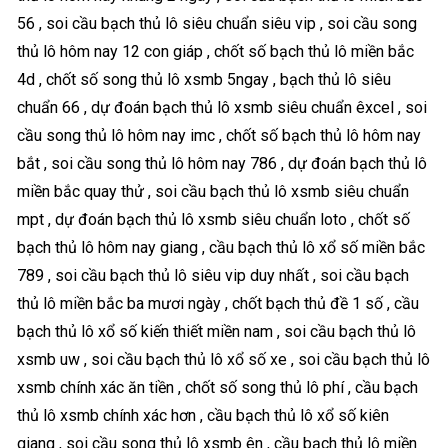
56 , soi cầu bạch thủ lô siêu chuẩn siêu vip , soi cầu song
thủ lô hôm nay 12 con giáp , chốt số bạch thủ lô miền bắc
4d , chốt số song thủ lô xsmb 5ngay , bạch thủ lô siêu
chuẩn 66 , dự đoán bạch thủ lô xsmb siêu chuẩn êxcel , soi
cầu song thủ lô hôm nay imc , chốt số bạch thủ lô hôm nay
bắt , soi cầu song thủ lô hôm nay 786 , dự đoán bạch thủ lô
miền bắc quay thử , soi cầu bạch thủ lô xsmb siêu chuẩn
mpt , dự đoán bạch thủ lô xsmb siêu chuẩn loto , chốt số
bạch thủ lô hôm nay giang , cầu bạch thủ lô xổ số miền bắc
789 , soi cầu bạch thủ lô siêu vip duy nhất , soi cầu bạch
thủ lô miền bắc ba mươi ngày , chốt bạch thủ đề 1 số , cầu
bạch thủ lô xổ số kiến thiết miền nam , soi cầu bạch thủ lô
xsmb uw , soi cầu bạch thủ lô xổ số xe , soi cầu bạch thủ lô
xsmb chính xác ăn tiền , chốt số song thủ lô phí , cầu bạch
thủ lô xsmb chính xác hơn , cầu bạch thủ lô xổ số kiên
giang , soi cầu song thủ lô xsmb ên , cầu bạch thủ lô miền