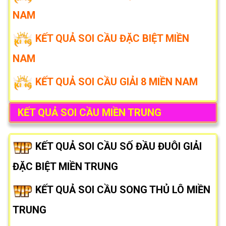
NAM
KẾT QUẢ SOI CẦU ĐẶC BIỆT MIỀN
NAM
KẾT QUẢ SOI CẦU GIẢI 8 MIỀN NAM
KẾT QUẢ SOI CẦU MIỀN TRUNG
KẾT QUẢ SOI CẦU SỐ ĐẦU ĐUÔI GIẢI
ĐẶC BIỆT MIỀN TRUNG
KẾT QUẢ SOI CẦU SONG THỦ LÔ MIỀN
TRUNG