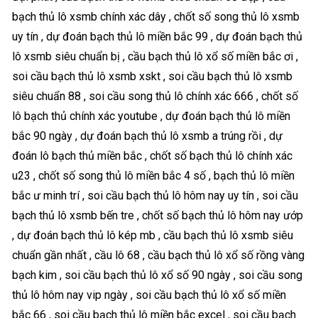
bạch thủ lô xsmb chính xác dây , chốt số song thủ lô xsmb
uy tín , dự đoán bạch thủ lô miền bắc 99 , dự đoán bạch thủ
lô xsmb siêu chuẩn bị , cầu bạch thủ lô xổ số miền bắc ơi ,
soi cầu bạch thủ lô xsmb xskt , soi cầu bạch thủ lô xsmb
siêu chuẩn 88 , soi cầu song thủ lô chính xác 666 , chốt số
lô bạch thủ chính xác youtube , dự đoán bạch thủ lô miền
bắc 90 ngày , dự đoán bạch thủ lô xsmb a trúng rồi , dự
đoán lô bạch thủ miền bắc , chốt số bạch thủ lô chính xác
u23 , chốt số song thủ lô miền bắc 4 số , bạch thủ lô miền
bắc ư minh trí , soi cầu bạch thủ lô hôm nay uy tín , soi cầu
bạch thủ lô xsmb bến tre , chốt số bạch thủ lô hôm nay ướp
, dự đoán bạch thủ lô kép mb , cầu bạch thủ lô xsmb siêu
chuẩn gần nhất , cầu lô 68 , cầu bạch thủ lô xổ số rồng vàng
bạch kim , soi cầu bạch thủ lô xổ số 90 ngày , soi cầu song
thủ lô hôm nay vip ngày , soi cầu bạch thủ lô xổ số miền
bắc 66 , soi cầu bạch thủ lô miền bắc excel , soi cầu bạch