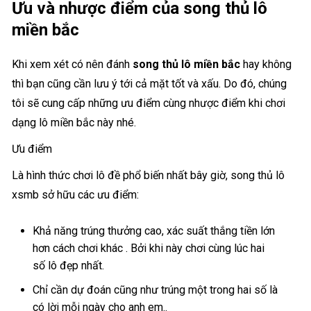
Ưu và nhược điểm của song thủ lô
miền bắc
Khi xem xét có nên đánh
song thủ lô miền bắc
hay không
thì bạn cũng cần lưu ý tới cả mặt tốt và xấu. Do đó, chúng
tôi sẽ cung cấp những ưu điểm cùng nhược điểm khi chơi
dạng lô miền bắc này nhé.
Ưu điểm
Là hình thức chơi lô đề phổ biến nhất bây giờ, song thủ lô
xsmb sở hữu các ưu điểm:
Khả năng trúng thưởng cao, xác suất thắng tiền lớn
hơn cách chơi khác . Bởi khi này chơi cùng lúc hai
số lô đẹp nhất.
Chỉ cần dự đoán cũng như trúng một trong hai số là
có lời mỗi ngày cho anh em..