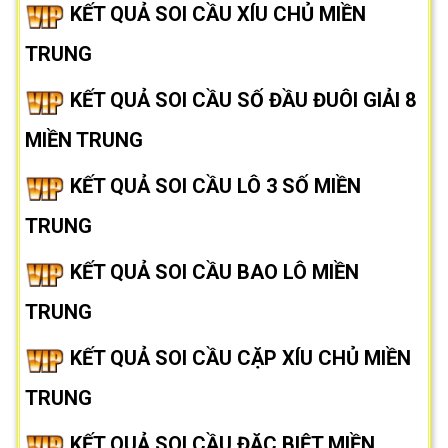
KẾT QUẢ SOI CẦU XÍU CHỦ MIỀN
TRUNG
KẾT QUẢ SOI CẦU SỐ ĐẦU ĐUÔI GIẢI 8
MIỀN TRUNG
KẾT QUẢ SOI CẦU LÔ 3 SỐ MIỀN
TRUNG
KẾT QUẢ SOI CẦU BAO LÔ MIỀN
TRUNG
KẾT QUẢ SOI CẦU CẶP XÍU CHỦ MIỀN
TRUNG
KẾT QUẢ SOI CẦU ĐẶC BIỆT MIỀN