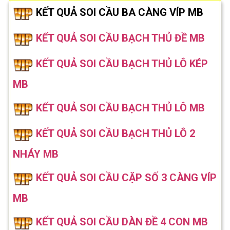
KẾT QUẢ SOI CẦU BA CÀNG VÍP MB
KẾT QUẢ SOI CẦU BẠCH THỦ ĐỀ MB
KẾT QUẢ SOI CẦU BẠCH THỦ LÔ KÉP
MB
KẾT QUẢ SOI CẦU BẠCH THỦ LÔ MB
KẾT QUẢ SOI CẦU BẠCH THỦ LÔ 2
NHÁY MB
KẾT QUẢ SOI CẦU CẶP SỐ 3 CÀNG VÍP
MB
KẾT QUẢ SOI CẦU DÀN ĐỀ 4 CON MB