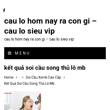
cau lo hom nay ra con gi –
cau lo sieu vip
cau lo hom nay ra con gi – cau lo sieu vip
MENU
kết quả soi cầu song thủ lô mb
Home
Soi Cầu Xsmb Cao Cấp
Kết Quả Soi Cầu Song Thủ Lô Mb