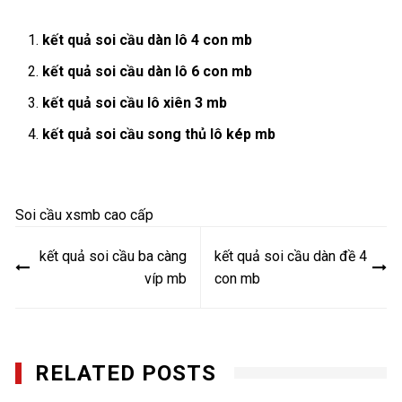
kết quả soi cầu dàn lô 4 con mb
kết quả soi cầu dàn lô 6 con mb
kết quả soi cầu lô xiên 3 mb
kết quả soi cầu song thủ lô kép mb
Soi cầu xsmb cao cấp
Điều
kết quả soi cầu ba càng
kết quả soi cầu dàn đề 4
hướng
víp mb
con mb
bài
viết
RELATED POSTS