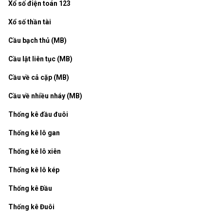
Xổ số điện toán 123
Xổ số thần tài
Cầu bạch thủ (MB)
Cầu lật liên tục (MB)
Cầu về cả cặp (MB)
Cầu về nhiều nháy (MB)
Thống kê đầu đuôi
Thống kê lô gan
Thống kê lô xiên
Thống kê lô kép
Thống kê Đầu
Thống kê Đuôi