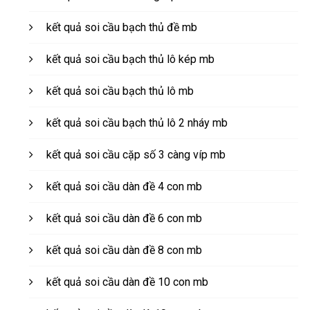
kết quả soi cầu bạch thủ đề mb
kết quả soi cầu bạch thủ lô kép mb
kết quả soi cầu bạch thủ lô mb
kết quả soi cầu bạch thủ lô 2 nháy mb
kết quả soi cầu cặp số 3 càng víp mb
kết quả soi cầu dàn đề 4 con mb
kết quả soi cầu dàn đề 6 con mb
kết quả soi cầu dàn đề 8 con mb
kết quả soi cầu dàn đề 10 con mb