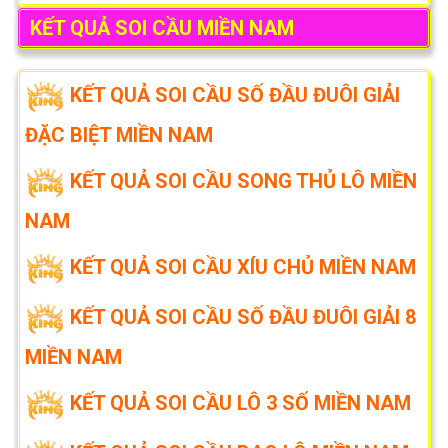
KẾT QUẢ SOI CẦU MIỀN NAM
KẾT QUẢ SOI CẦU SỐ ĐẦU ĐUÔI GIẢI
ĐẶC BIỆT MIỀN NAM
KẾT QUẢ SOI CẦU SONG THỦ LÔ MIỀN
NAM
KẾT QUẢ SOI CẦU XÍU CHỦ MIỀN NAM
KẾT QUẢ SOI CẦU SỐ ĐẦU ĐUÔI GIẢI 8
MIỀN NAM
KẾT QUẢ SOI CẦU LÔ 3 SỐ MIỀN NAM