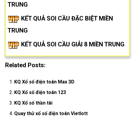
TRUNG
KẾT QUẢ SOI CẦU ĐẶC BIỆT MIỀN
TRUNG
KẾT QUẢ SOI CẦU GIẢI 8 MIỀN TRUNG
Related Posts:
KQ Xổ số điện toán Max 3D
KQ Xổ số điện toán 123
KQ Xổ số thần tài
Quay thử xổ số điện toán Vietlott