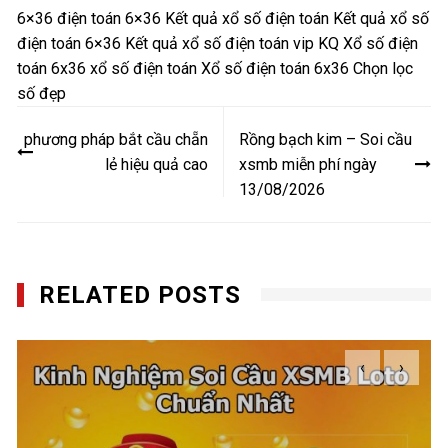
6×36
điện toán 6×36
Kết quả xổ số điện toán
Kết quả xổ số
điện toán 6×36
Kết quả xổ số điện toán vip
KQ Xổ số điện
toán 6x36
xổ số điện toán
Xổ số điện toán 6x36
Chọn lọc
số đẹp
Điều
phương pháp bắt cầu chẵn
Rồng bạch kim – Soi cầu
hướng
lẻ hiệu quả cao
xsmb miễn phí ngày
bài
13/08/2026
viết
RELATED POSTS
‹
›