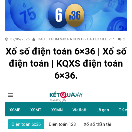
09/05/2026
CAU LO HOM NAY RA CON GI - CAU LO SIEU VIP
2
Xổ số điện toán 6×36 | Xổ số
điện toán | KQXS điện toán
6×36.