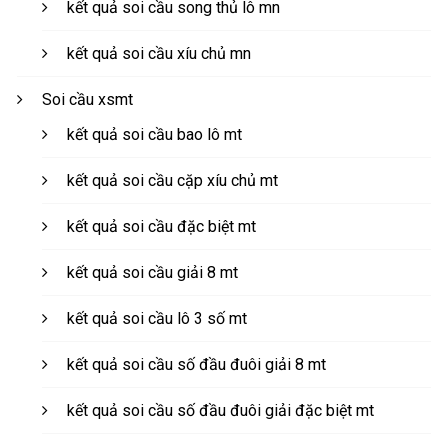
kết quả soi cầu song thủ lô mn
kết quả soi cầu xíu chủ mn
Soi cầu xsmt
kết quả soi cầu bao lô mt
kết quả soi cầu cặp xíu chủ mt
kết quả soi cầu đặc biệt mt
kết quả soi cầu giải 8 mt
kết quả soi cầu lô 3 số mt
kết quả soi cầu số đầu đuôi giải 8 mt
kết quả soi cầu số đầu đuôi giải đặc biệt mt