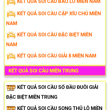
KẾT QUẢ SOI CẦU BAO LÔ MIỀN NAM
KẾT QUẢ SOI CẦU CẶP XÍU CHỦ MIỀN
NAM
KẾT QUẢ SOI CẦU ĐẶC BIỆT MIỀN
NAM
KẾT QUẢ SOI CẦU GIẢI 8 MIỀN NAM
KẾT QUẢ SOI CẦU MIỀN TRUNG
KẾT QUẢ SOI CẦU SỐ ĐẦU ĐUÔI GIẢI
ĐẶC BIỆT MIỀN TRUNG
KẾT QUẢ SOI CẦU SONG THỦ LÔ MIỀN