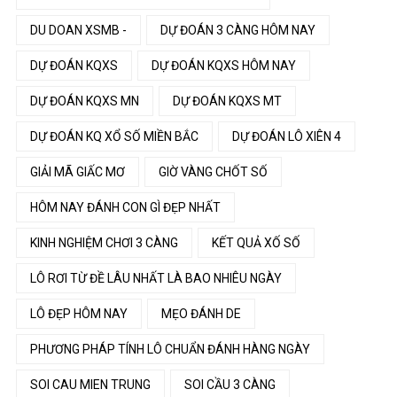
DU DOAN XSMB -
DỰ ĐOÁN 3 CÀNG HÔM NAY
DỰ ĐOÁN KQXS
DỰ ĐOÁN KQXS HÔM NAY
DỰ ĐOÁN KQXS MN
DỰ ĐOÁN KQXS MT
DỰ ĐOÁN KQ XỔ SỐ MIỀN BẮC
DỰ ĐOÁN LÔ XIÊN 4
GIẢI MÃ GIẤC MƠ
GIỜ VÀNG CHỐT SỐ
HÔM NAY ĐÁNH CON GÌ ĐẸP NHẤT
KINH NGHIỆM CHƠI 3 CÀNG
KẾT QUẢ XỐ SỐ
LÔ RƠI TỪ ĐỀ LÂU NHẤT LÀ BAO NHIÊU NGÀY
LÔ ĐẸP HÔM NAY
MẸO ĐÁNH DE
PHƯƠNG PHÁP TÍNH LÔ CHUẨN ĐÁNH HÀNG NGÀY
SOI CAU MIEN TRUNG
SOI CẦU 3 CÀNG