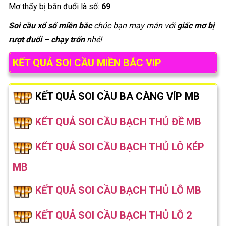
Mơ thấy bị bắn đuổi là số:
69
Soi cầu xổ số miền bắc
chúc bạn may mắn với
giấc mơ bị
rượt đuổi – chạy trốn
nhé!
KẾT QUẢ SOI CẦU MIỀN BẮC VIP
KẾT QUẢ SOI CẦU BA CÀNG VÍP MB
KẾT QUẢ SOI CẦU BẠCH THỦ ĐỀ MB
KẾT QUẢ SOI CẦU BẠCH THỦ LÔ KÉP
MB
KẾT QUẢ SOI CẦU BẠCH THỦ LÔ MB
KẾT QUẢ SOI CẦU BẠCH THỦ LÔ 2