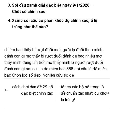
Soi cầu xsmb giải đặc biệt ngày 9/1/2026 –
Chốt số chính xác
Xsmb soi cầu có phân khúc độ chính xác, tỉ lệ
trúng như thế nào?
chiêm bao thấy bị rượt đuổi
mơ người lạ đuổi theo mình
đánh con gì
mơ thấy bị rượt đuổi đánh đề bao nhiêu
mơ
thấy mình đang lẩn trốn
mơ thấy mình là người rượt đuổi
đánh con gì
soi cau lo de mien bac 888
soi cầu lô đề miền
bắc
Chọn lọc số đẹp
,
Nghiên cứu số đề
Điều
cách chơi dàn đề 29 số
tất cả các bộ số trong lô
hướng
đặc biệt chính xác
đề chuẩn xác nhất, cứ chơi
bài
là trúng!
viết