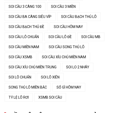
SOI CẦU 3 CÀNG 100
SOI CẦU 3 MIỀN
SOI CẦU BA CÀNG SIÊU VÍP
SOI CẦU BẠCH THỦ LÔ
SOI CẦU BẠCH THỦ ĐỀ
SOI CẦU HÔM NAY
SOI CẦU LÔ CHUẨN
SOI CẦU LÔ ĐỀ
SOI CẦU MB
SOI CẦU MIỀN NAM
SOI CẦU SONG THỦ LÔ
SOI CẦU XSMB
SOI CẦU XÍU CHỦ MIỀN NAM
SOI CẦU XỈU CHỦ MIỀN TRUNG
SOI LO 2 NHÁY
SOI LÔ CHUẨN
SOI LÔ XIÊN
SONG THỦ LÔ MIỀN BẮC
SỐ GÌ HÔM NAY
TỶ LỆ LÔ RƠI
XSMB SOI CẦU