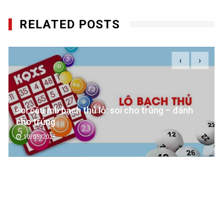
RELATED POSTS
‹
›
soi cầu mb bạch thủ lô: soi cho trúng – đánh
cho trúng
10/05/2026