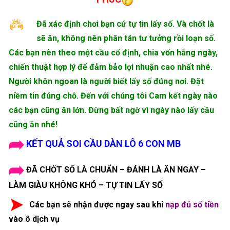
Đã xác định chơi bạn cứ tự tin lấy số. Và chốt là
sẽ ăn, không nên phân tán tư tưởng rồi loạn số.
Các bạn nên theo một cầu cố định, chia vốn hằng ngày,
chiến thuật hợp lý để đảm bảo lợi nhuận cao nhất nhé.
Người khôn ngoan là người biết lấy số đúng nơi. Đặt
niềm tin đúng chỗ. Đến với chúng tôi Cam kết ngày nào
các bạn cũng ăn lớn. Đừng bất ngờ vì ngày nào lấy cầu
cũng ăn nhé!
KẾT QUẢ SOI CẦU DÀN LÔ 6 CON MB
ĐÃ CHỐT SỐ LÀ CHUẨN – ĐÁNH LÀ ĂN NGAY –
LÀM GIÀU KHÔNG KHÓ – TỰ TIN LẤY SỐ
Các bạn sẽ nhận được ngay sau khi
nạp đủ số tiền
vào ô dịch vụ