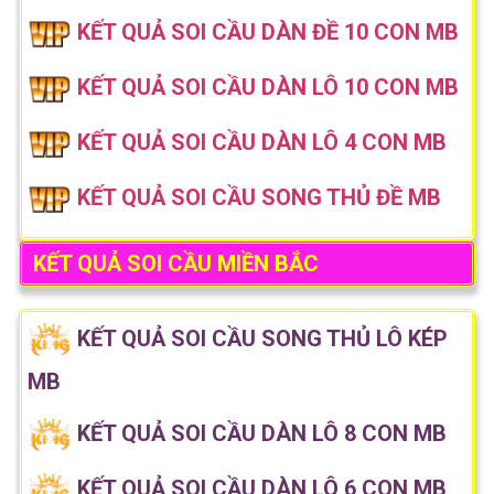
KẾT QUẢ SOI CẦU DÀN ĐỀ 10 CON MB
KẾT QUẢ SOI CẦU DÀN LÔ 10 CON MB
KẾT QUẢ SOI CẦU DÀN LÔ 4 CON MB
KẾT QUẢ SOI CẦU SONG THỦ ĐỀ MB
KẾT QUẢ SOI CẦU MIỀN BẮC
KẾT QUẢ SOI CẦU SONG THỦ LÔ KÉP
MB
KẾT QUẢ SOI CẦU DÀN LÔ 8 CON MB
KẾT QUẢ SOI CẦU DÀN LÔ 6 CON MB