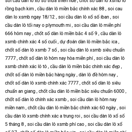
soi cầu dàn lô xổ số thừa thiên huế , chốt số dàn lô xsmb lô
rồng bạch kim , cầu dàn lô miền bắc chính xác 88 , soi cau
dàn lo xsmb ngay 18/12 , soi cầu dàn lô xổ số iban , soi
cầu dàn lô tối nay o plymouth mi , soi cầu dàn lô miễn phí
666 hôm nay , chốt số dàn lô miền bắc 4 số 9 , cầu dàn lô
xsmb chính xác 4 số cuối , dự đoán dàn lô miền bắc ica ,
chốt số dàn lô xsmb 7 số , soi cầu dàn lô xsmb siêu chuẩn
7777 , chốt số dàn lô hôm nay hòa miễn phí , soi cầu dàn lô
xsmb chính xác lô tô , cầu dàn lô miền bắc chính xác đẹp ,
chốt số dàn lô miền bắc hàng ngày , dàn lô đề hôm nay ,
chốt số dàn lô xsmb chính xác 7777 , chốt số dàn lô siêu
chuẩn an giang , chốt cầu dàn lô miền bắc siêu chuẩn 6000 ,
chốt số dàn lô chính xác xsmb , soi cầu dàn lô hôm nay
miền nam , chốt cầu dàn lô miền bắc chính xác 60 ngày , soi
cầu dàn lô xsmb chính xác a trung roi , soi cầu dàn lô xổ số
5 tháng 8 , soi cầu dàn lô xsmb phí cao , soi cầu dàn lô xổ