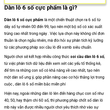
Dàn lô 6 số cực phẩm là gì?
Dàn lô 6 số cực phẩm
là một chiến thuật chọn ra 6 số từ
dãy số tự nhiên 00 đến 99, tạo nên một bộ số có xác suất
trúng cao nhất trong ngày . Việc lựa chọn này không chỉ đơn
thuần là chọn ngẫu nhiên, mà đòi hỏi sự phân tích kỹ lưỡng
từ các phương pháp soi cầu lô đề xsmb siêu chuẩn.
Người chơi sẽ kết hợp nhiều công thức
soi cầu dàn lô 6 số
,
từ việc phân tích dữ liệu đến xem xét các yếu tố thống kê,
để tìm ra những con số có khả năng về cao nhất, tạo nên
một dàn số ưng ý, góp phần nâng cao cơ hội thắng lợi trong
cuộc , dàn lô 6 số miền bắc miễn phí
Hiện nay, ngoài những dàn lô lên đến hàng chục con số như
40, 50, hay thậm chí 60 số, thì phương pháp chốt số dàn lô
mb này vẫn được nhiều người chơi yêu thích nhờ vào sự