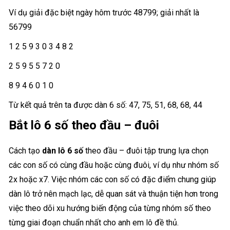
Ví dụ giải đặc biệt ngày hôm trước 48799; giải nhất là
56799
1 2 5 9 3 0 3 4 8 2
2 5 9 5 5 7 2 0
8 9 4 6 0 1 0
Từ kết quả trên ta được dàn 6 số: 47, 75, 51, 68, 68, 44
Bắt lô 6 số theo đầu – đuôi
Cách tạo
dàn lô 6 số
theo đầu – đuôi tập trung lựa chọn
các con số có cùng đầu hoặc cùng đuôi, ví dụ như nhóm số
2x hoặc x7. Việc nhóm các con số có đặc điểm chung giúp
dàn lô trở nên mạch lạc, dễ quan sát và thuận tiện hơn trong
việc theo dõi xu hướng biến động của từng nhóm số theo
từng giai đoạn chuẩn nhất cho anh em lô đề thủ.