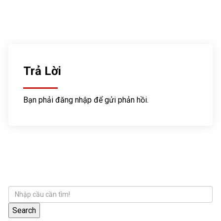
Trả Lời
Bạn phải
đăng nhập
để gửi phản hồi.
Search