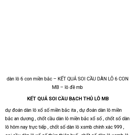
dàn lô 6 con miền bắc – KẾT QUẢ SOI CẦU DÀN LÔ 6 CON
MB – lô đề mb
KẾT QUẢ SOI CẦU BẠCH THỦ LÔ MB
dự đoán dàn lô xổ số miền bắc ita , dự đoán dàn lô miền
bắc an dương , chốt cầu dàn lô miền bắc xổ số , chốt số dàn
lô hôm nay trực tiếp , chốt số dàn lô xsmb chính xác 999 ,