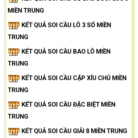
MIỀN TRUNG
KẾT QUẢ SOI CẦU LÔ 3 SỐ MIỀN
TRUNG
KẾT QUẢ SOI CẦU BAO LÔ MIỀN
TRUNG
KẾT QUẢ SOI CẦU CẶP XÍU CHỦ MIỀN
TRUNG
KẾT QUẢ SOI CẦU ĐẶC BIỆT MIỀN
TRUNG
KẾT QUẢ SOI CẦU GIẢI 8 MIỀN TRUNG