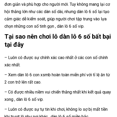
đơn giản và phù hợp cho người mới. Tuy không mang lại cơ
hội thắng lớn như các dàn số dài, nhưng dàn lô 6 số lại tạo
cảm giác dễ kiểm soát, giúp người chơi tập trung vào lựa
chọn những con số tinh gọn , dàn lô 6 số vip.
Tại sao nên chơi lô dàn lô 6 số bất bại
tại đây
– Luôn có được sự chính xác cao nhất ở các con số chính
xác nhất.
– Xem dàn lô 6 con xsmb hoàn toàn miễn phí với tỉ lệ ăn từ
2 con trở lên rất cao.
– Có được nhiều niềm vui chiến thắng nhất khi kết quả quay
xong , dàn lô 6 số vip.
– Luôn có được sự tự tin khi chơi, không lo sợ bị mất tiền
khi trượt lô như nơi khác , dàn lô 6 số miền bắc.