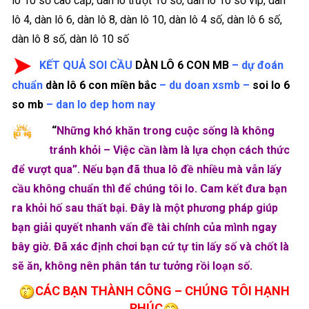
lô 10 số cao cấp, dàn lô trượt 10 số, dàn lô 10 số vip, dàn
lô 4, dàn lô 6, dàn lô 8, dàn lô 10, dàn lô 4 số, dàn lô 6 số,
dàn lô 8 số, dàn lô 10 số
KẾT QUẢ SOI CẦU
DÀN LÔ 6 CON MB
– dự đoán
chuẩn
dàn lô 6 con miền bắc
– du doan xsmb –
soi lo 6
so mb
– dan lo dep hom nay
“
Những khó khăn trong cuộc sống là không
tránh khỏi – Việc cần làm là lựa chọn cách thức
để vượt qua”. Nếu bạn đã thua lô đề nhiều mà vẫn lấy
cầu không chuẩn thì để chúng tôi lo. Cam kết đưa bạn
ra khỏi hố sau thất bại. Đây là một phương pháp giúp
bạn giải quyết nhanh vấn đề tài chính của mình ngay
bây giờ. Đã xác định chơi bạn cứ tự tin lấy số và chốt là
sẽ ăn, không nên phân tán tư tưởng rồi loạn số.
CÁC BẠN THÀNH CÔNG – CHÚNG TÔI HẠNH
PHÚC