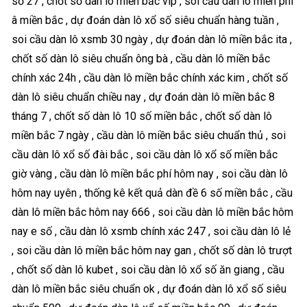
số 27 , chốt số dàn lô miền bắc vip , soi cầu dàn lô miễn phí
â miền bắc , dự đoán dàn lô xổ số siêu chuẩn hàng tuần ,
soi cầu dàn lô xsmb 30 ngày , dự đoán dàn lô miền bắc ita ,
chốt số dàn lô siêu chuẩn ông bà , cầu dàn lô miền bắc
chính xác 24h , cầu dàn lô miền bắc chính xác kim , chốt số
dàn lô siêu chuẩn chiều nay , dự đoán dàn lô miền bắc 8
tháng 7 , chốt số dàn lô 10 số miền bắc , chốt số dàn lô
miền bắc 7 ngày , cầu dàn lô miền bắc siêu chuẩn thủ , soi
cầu dàn lô xổ số đài bắc , soi cầu dàn lô xổ số miền bắc
giờ vàng , cầu dàn lô miền bắc phí hôm nay , soi cầu dàn lô
hôm nay uyên , thống kê kết quả dàn đề 6 số miền bắc , cầu
dàn lô miền bắc hôm nay 666 , soi cầu dàn lô miền bắc hôm
nay e số , cầu dàn lô xsmb chính xác 247 , soi cầu dàn lô lẻ
, soi cầu dàn lô miền bắc hôm nay gan , chốt số dàn lô trượt
, chốt số dàn lô kubet , soi cầu dàn lô xổ số ăn giang , cầu
dàn lô miền bắc siêu chuẩn ok , dự đoán dàn lô xổ số siêu