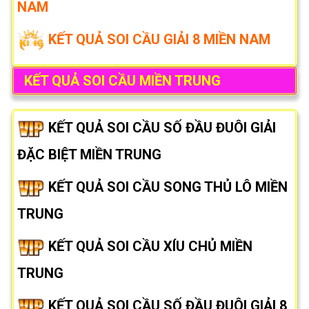
NAM
KẾT QUẢ SOI CẦU GIẢI 8 MIỀN NAM
KẾT QUẢ SOI CẦU MIỀN TRUNG
KẾT QUẢ SOI CẦU SỐ ĐẦU ĐUÔI GIẢI
ĐẶC BIỆT MIỀN TRUNG
KẾT QUẢ SOI CẦU SONG THỦ LÔ MIỀN
TRUNG
KẾT QUẢ SOI CẦU XÍU CHỦ MIỀN
TRUNG
KẾT QUẢ SOI CẦU SỐ ĐẦU ĐUÔI GIẢI 8