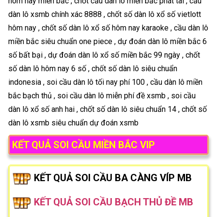
hôm nay miền bắc , chốt cầu dàn lô miền bắc phát tài , cầu
dàn lô xsmb chính xác 8888 , chốt số dàn lô xổ số vietlott
hôm nay , chốt số dàn lô xổ số hôm nay karaoke , cầu dàn lô
miền bắc siêu chuẩn one piece , dự đoán dàn lô miền bắc 6
số bất bại , dự đoán dàn lô xổ số miền bắc 99 ngày , chốt
số dàn lô hôm nay 6 số , chốt số dàn lô siêu chuẩn
indonesia , soi cầu dàn lô tối nay phí 100 , cầu dàn lô miền
bắc bạch thủ , soi cầu dàn lô miễn phí đề xsmb , soi cầu
dàn lô xổ số anh hai , chốt số dàn lô siêu chuẩn 14 , chốt số
dàn lô xsmb siêu chuẩn dự đoán xsmb
KẾT QUẢ SOI CẦU MIỀN BẮC VIP
KẾT QUẢ SOI CẦU BA CÀNG VÍP MB
KẾT QUẢ SOI CẦU BẠCH THỦ ĐỀ MB