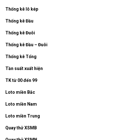
Thống kê lô kép
Thống kê Đầu
Thống kê Đuôi
Thống kê Đầu – Đuôi
Thống kê Tổng
Tần suất xuất hiện
TK từ 00 đến 99
Loto miền Bắc
Loto miền Nam
Loto miền Trung
Quay thử XSMB
Quay thử XSMN