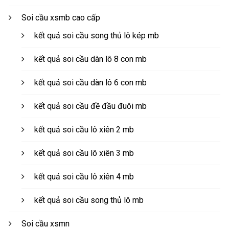
Soi cầu xsmb cao cấp
kết quả soi cầu song thủ lô kép mb
kết quả soi cầu dàn lô 8 con mb
kết quả soi cầu dàn lô 6 con mb
kết quả soi cầu đề đầu đuôi mb
kết quả soi cầu lô xiên 2 mb
kết quả soi cầu lô xiên 3 mb
kết quả soi cầu lô xiên 4 mb
kết quả soi cầu song thủ lô mb
Soi cầu xsmn