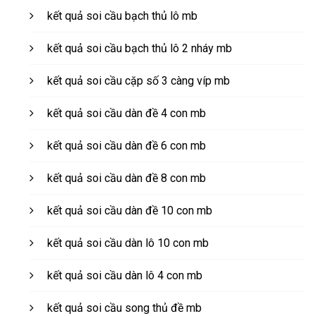
kết quả soi cầu bạch thủ lô mb
kết quả soi cầu bạch thủ lô 2 nháy mb
kết quả soi cầu cặp số 3 càng víp mb
kết quả soi cầu dàn đề 4 con mb
kết quả soi cầu dàn đề 6 con mb
kết quả soi cầu dàn đề 8 con mb
kết quả soi cầu dàn đề 10 con mb
kết quả soi cầu dàn lô 10 con mb
kết quả soi cầu dàn lô 4 con mb
kết quả soi cầu song thủ đề mb