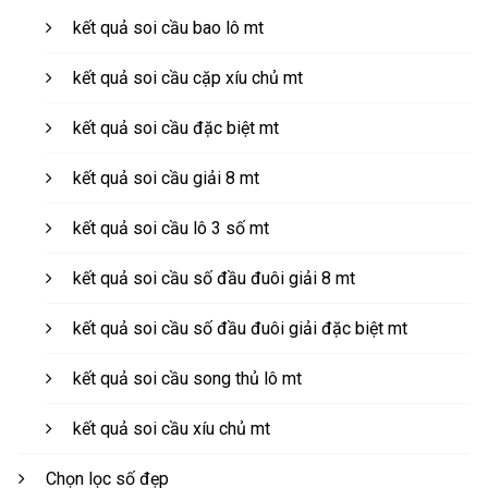
kết quả soi cầu bao lô mt
kết quả soi cầu cặp xíu chủ mt
kết quả soi cầu đặc biệt mt
kết quả soi cầu giải 8 mt
kết quả soi cầu lô 3 số mt
kết quả soi cầu số đầu đuôi giải 8 mt
kết quả soi cầu số đầu đuôi giải đặc biệt mt
kết quả soi cầu song thủ lô mt
kết quả soi cầu xíu chủ mt
Chọn lọc số đẹp