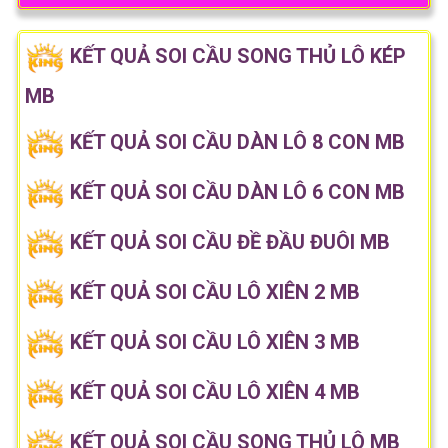
KẾT QUẢ SOI CẦU SONG THỦ LÔ KÉP
MB
KẾT QUẢ SOI CẦU DÀN LÔ 8 CON MB
KẾT QUẢ SOI CẦU DÀN LÔ 6 CON MB
KẾT QUẢ SOI CẦU ĐỀ ĐẦU ĐUÔI MB
KẾT QUẢ SOI CẦU LÔ XIÊN 2 MB
KẾT QUẢ SOI CẦU LÔ XIÊN 3 MB
KẾT QUẢ SOI CẦU LÔ XIÊN 4 MB
KẾT QUẢ SOI CẦU SONG THỦ LÔ MB