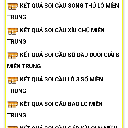
KẾT QUẢ SOI CẦU SONG THỦ LÔ MIỀN
TRUNG
KẾT QUẢ SOI CẦU XÍU CHỦ MIỀN
TRUNG
KẾT QUẢ SOI CẦU SỐ ĐẦU ĐUÔI GIẢI 8
MIỀN TRUNG
KẾT QUẢ SOI CẦU LÔ 3 SỐ MIỀN
TRUNG
KẾT QUẢ SOI CẦU BAO LÔ MIỀN
TRUNG