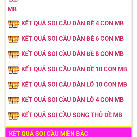
MB
KẾT QUẢ SOI CẦU DÀN ĐỀ 4 CON MB
KẾT QUẢ SOI CẦU DÀN ĐỀ 6 CON MB
KẾT QUẢ SOI CẦU DÀN ĐỀ 8 CON MB
KẾT QUẢ SOI CẦU DÀN ĐỀ 10 CON MB
KẾT QUẢ SOI CẦU DÀN LÔ 10 CON MB
KẾT QUẢ SOI CẦU DÀN LÔ 4 CON MB
KẾT QUẢ SOI CẦU SONG THỦ ĐỀ MB
KẾT QUẢ SOI CẦU MIỀN BẮC