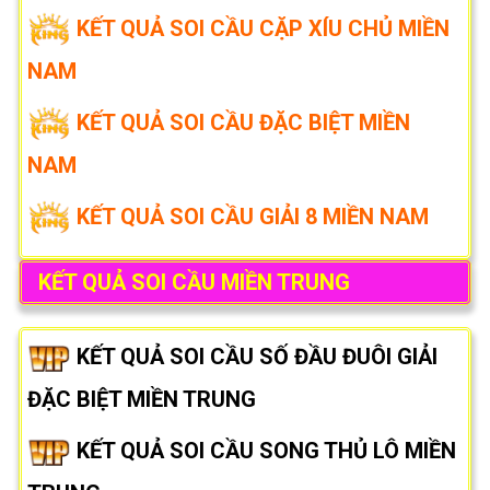
KẾT QUẢ SOI CẦU CẶP XÍU CHỦ MIỀN
NAM
KẾT QUẢ SOI CẦU ĐẶC BIỆT MIỀN
NAM
KẾT QUẢ SOI CẦU GIẢI 8 MIỀN NAM
KẾT QUẢ SOI CẦU MIỀN TRUNG
KẾT QUẢ SOI CẦU SỐ ĐẦU ĐUÔI GIẢI
ĐẶC BIỆT MIỀN TRUNG
KẾT QUẢ SOI CẦU SONG THỦ LÔ MIỀN