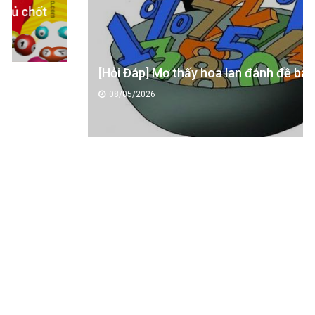
[Hỏi Đáp] Mơ thấy hoa lan đánh đề bao nhiêu?
08/05/2026