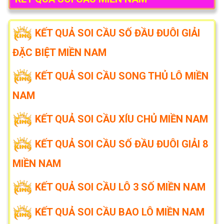
KẾT QUẢ SOI CẦU SỐ ĐẦU ĐUÔI GIẢI
ĐẶC BIỆT MIỀN NAM
KẾT QUẢ SOI CẦU SONG THỦ LÔ MIỀN
NAM
KẾT QUẢ SOI CẦU XÍU CHỦ MIỀN NAM
KẾT QUẢ SOI CẦU SỐ ĐẦU ĐUÔI GIẢI 8
MIỀN NAM
KẾT QUẢ SOI CẦU LÔ 3 SỐ MIỀN NAM
KẾT QUẢ SOI CẦU BAO LÔ MIỀN NAM