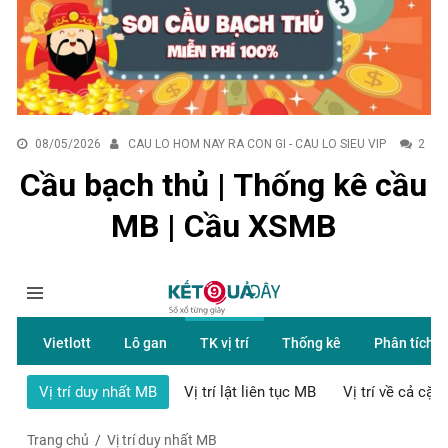
08/05/2026
CAU LO HOM NAY RA CON GI - CAU LO SIEU VIP
2
Cầu bạch thủ | Thống kê cầu
MB | Cầu XSMB