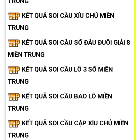
TRUNG
KẾT QUẢ SOI CẦU XÍU CHỦ MIỀN
TRUNG
KẾT QUẢ SOI CẦU SỐ ĐẦU ĐUÔI GIẢI 8
MIỀN TRUNG
KẾT QUẢ SOI CẦU LÔ 3 SỐ MIỀN
TRUNG
KẾT QUẢ SOI CẦU BAO LÔ MIỀN
TRUNG
KẾT QUẢ SOI CẦU CẶP XÍU CHỦ MIỀN
TRUNG