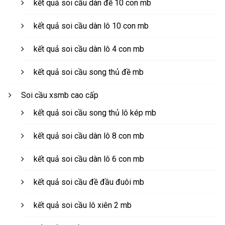
kết quả soi cầu dàn đề 10 con mb
kết quả soi cầu dàn lô 10 con mb
kết quả soi cầu dàn lô 4 con mb
kết quả soi cầu song thủ đề mb
Soi cầu xsmb cao cấp
kết quả soi cầu song thủ lô kép mb
kết quả soi cầu dàn lô 8 con mb
kết quả soi cầu dàn lô 6 con mb
kết quả soi cầu đề đầu đuôi mb
kết quả soi cầu lô xiên 2 mb