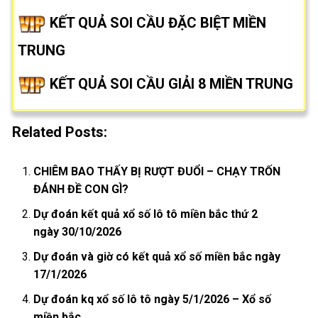
KẾT QUẢ SOI CẦU ĐẶC BIỆT MIỀN
TRUNG
KẾT QUẢ SOI CẦU GIẢI 8 MIỀN TRUNG
Related Posts:
CHIÊM BAO THẤY BỊ RƯỢT ĐUỔI – CHẠY TRỐN
ĐÁNH ĐỀ CON GÌ?
Dự đoán kết quả xổ số lô tô miền bắc thứ 2
ngày 30/10/2026
Dự đoán và giờ có kết quả xổ số miền bắc ngày
17/1/2026
Dự đoán kq xổ số lô tô ngày 5/1/2026 – Xổ số
miền bắc