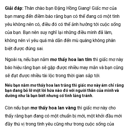
Giải đáp:
Thân chào bạn Đặng Hồng Giang! Giấc mơ của
bạn mang đến điềm báo rằng bạn có thể đang có một tình
yêu không nên có, điều đó có thể ảnh hưởng tới cuộc sống
của bạn. Bạn nên suy nghĩ lại những điều mình đã làm,
không nên vì yêu quá mà dẫn đến mù quáng không phân
biệt được đúng sai.
Ngoài ra, nếu bạn nằm
mơ thấy hoa lan tím
thì giấc mơ này
báo hiệu rằng bạn sẽ gặp được nhiều may mắn và bạn cũng
sẽ đạt được nhiều tài lộc trong thời gian sắp tới.
Nếu bạn nằm
mơ thấy hoa lan trắng
thì giấc mơ này ám chỉ rằng
bạn đang bỏ lỡ một lời hứa nào đó với người thân của mình và
dường như là bạn biết nhưng cố tình lảng tránh.
Còn nếu bạn
mơ thấy hoa lan vàng
thì giấc mơ này cho
thấy rằng bạn đang có một chuẩn bị mới, một khởi đầu mới
đầy thú vị trong tình yêu cũng như trong cuộc sống của