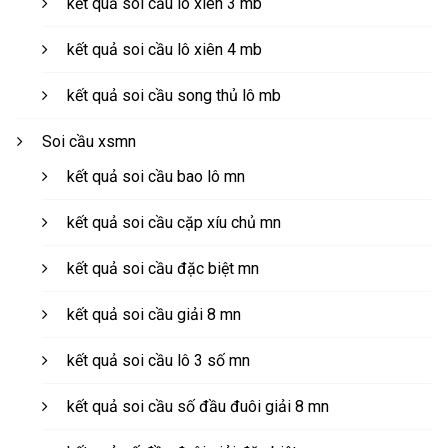
kết quả soi cầu lô xiên 3 mb
kết quả soi cầu lô xiên 4 mb
kết quả soi cầu song thủ lô mb
Soi cầu xsmn
kết quả soi cầu bao lô mn
kết quả soi cầu cặp xíu chủ mn
kết quả soi cầu đặc biệt mn
kết quả soi cầu giải 8 mn
kết quả soi cầu lô 3 số mn
kết quả soi cầu số đầu đuôi giải 8 mn