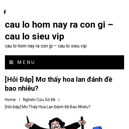
cau lo hom nay ra con gi –
cau lo sieu vip
cau lo hom nay ra con gi – cau lo sieu vip
MENU
[Hỏi Đáp] Mơ thấy hoa lan đánh đề
bao nhiêu?
Home
Nghiên Cứu Số Đề
[Hỏi Đáp] Mơ Thấy Hoa Lan Đánh Đề Bao Nhiêu?