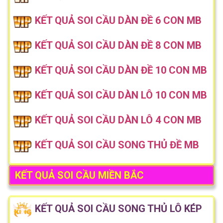
KẾT QUẢ SOI CẦU DÀN ĐỀ 6 CON MB
KẾT QUẢ SOI CẦU DÀN ĐỀ 8 CON MB
KẾT QUẢ SOI CẦU DÀN ĐỀ 10 CON MB
KẾT QUẢ SOI CẦU DÀN LÔ 10 CON MB
KẾT QUẢ SOI CẦU DÀN LÔ 4 CON MB
KẾT QUẢ SOI CẦU SONG THỦ ĐỀ MB
KẾT QUẢ SOI CẦU MIỀN BẮC
KẾT QUẢ SOI CẦU SONG THỦ LÔ KÉP