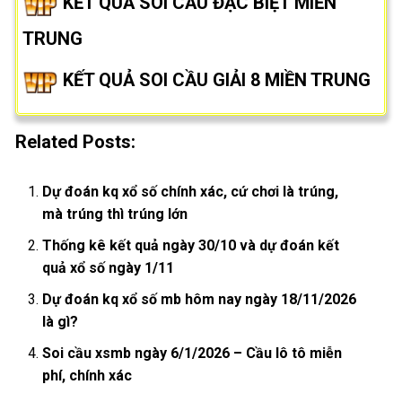
KẾT QUẢ SOI CẦU ĐẶC BIỆT MIỀN
TRUNG
KẾT QUẢ SOI CẦU GIẢI 8 MIỀN TRUNG
Related Posts:
Dự đoán kq xổ số chính xác, cứ chơi là trúng,
mà trúng thì trúng lớn
Thống kê kết quả ngày 30/10 và dự đoán kết
quả xổ số ngày 1/11
Dự đoán kq xổ số mb hôm nay ngày 18/11/2026
là gì?
Soi cầu xsmb ngày 6/1/2026 – Cầu lô tô miễn
phí, chính xác