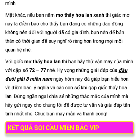
mình.
Mặt khác, nếu bạn nằm
mơ thấy hoa lan xanh
thì giấc mơ
này là điềm báo cho thấy bạn đang có những dao động
không nên đối với người đã có gia đình, bạn nên để bản
thân có thời gian để suy nghĩ rõ ràng hơn trong mọi mối
quan hệ nhé.
Với giấc
mơ thấy hoa lan
thì bạn hãy thử vận may của mình
với cặp số
72 – 77
nhé. Hy vọng những giải đáp của
đầu
đuôi giải 8 miền nam
ngày hôm nay đã giúp bạn hiểu hơn
về điềm báo, ý nghĩa và các con số khi gặp giấc thấy hoa
lan. Đừng ngần ngại chia sẻ những thắc mắc của mình mà
hãy gửi ngay cho chúng tôi để được tư vấn và giải đáp tận
tình nhất nhé. Chúc bạn may mắn và thành công!
KẾT QUẢ SOI CẦU MIỀN BẮC VIP