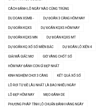
CÁCH ĐÁNH LÔ NGÀY NÀO CŨNG TRÚNG
DU DOAN XSMB -
DỰ ĐOÁN 3 CÀNG HÔM NAY
DỰ ĐOÁN KQXS
DỰ ĐOÁN KQXS HÔM NAY
DỰ ĐOÁN KQXS MN
DỰ ĐOÁN KQXS MT
DỰ ĐOÁN KQ XỔ SỐ MIỀN BẮC
DỰ ĐOÁN LÔ XIÊN 4
GIẢI MÃ GIẤC MƠ
GIỜ VÀNG CHỐT SỐ
HÔM NAY ĐÁNH CON GÌ ĐẸP NHẤT
KINH NGHIỆM CHƠI 3 CÀNG
KẾT QUẢ XỐ SỐ
LÔ RƠI TỪ ĐỀ LÂU NHẤT LÀ BAO NHIÊU NGÀY
LÔ ĐẸP HÔM NAY
MẸO ĐÁNH DE
PHƯƠNG PHÁP TÍNH LÔ CHUẨN ĐÁNH HÀNG NGÀY