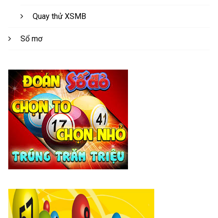
Quay thử XSMB
Sổ mơ