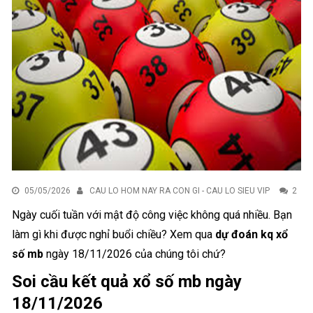
05/05/2026
CAU LO HOM NAY RA CON GI - CAU LO SIEU VIP
2
Ngày cuối tuần với mật độ công việc không quá nhiều. Bạn
làm gì khi được nghỉ buổi chiều? Xem qua
dự đoán kq xổ
số mb
ngày 18/11/2026 của chúng tôi chứ?
Soi cầu kết quả xổ số mb ngày
18/11/2026