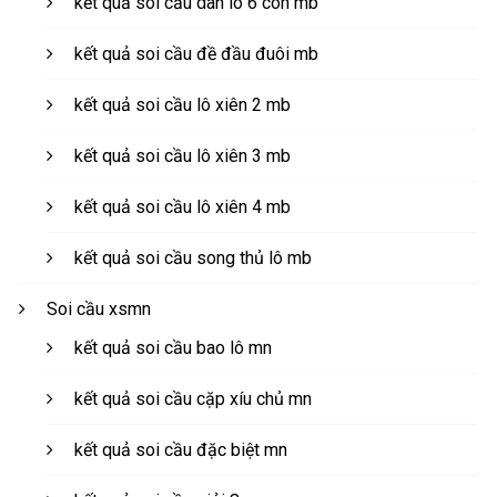
kết quả soi cầu dàn lô 6 con mb
kết quả soi cầu đề đầu đuôi mb
kết quả soi cầu lô xiên 2 mb
kết quả soi cầu lô xiên 3 mb
kết quả soi cầu lô xiên 4 mb
kết quả soi cầu song thủ lô mb
Soi cầu xsmn
kết quả soi cầu bao lô mn
kết quả soi cầu cặp xíu chủ mn
kết quả soi cầu đặc biệt mn