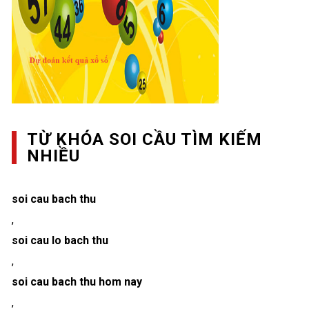
TỪ KHÓA SOI CẦU TÌM KIẾM
NHIỀU
soi cau bach thu
,
soi cau lo bach thu
,
soi cau bach thu hom nay
,