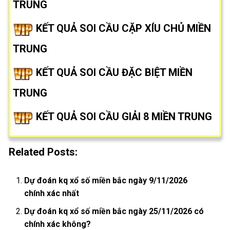
TRUNG
KẾT QUẢ SOI CẦU CẶP XÍU CHỦ MIỀN
TRUNG
KẾT QUẢ SOI CẦU ĐẶC BIỆT MIỀN
TRUNG
KẾT QUẢ SOI CẦU GIẢI 8 MIỀN TRUNG
Related Posts:
Dự đoán kq xổ số miền bắc ngày 9/11/2026
chính xác nhất
Dự đoán kq xổ số miền bắc ngày 25/11/2026 có
chính xác không?