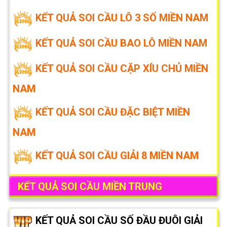
KẾT QUẢ SOI CẦU LÔ 3 SỐ MIỀN NAM
KẾT QUẢ SOI CẦU BAO LÔ MIỀN NAM
KẾT QUẢ SOI CẦU CẶP XÍU CHỦ MIỀN
NAM
KẾT QUẢ SOI CẦU ĐẶC BIỆT MIỀN
NAM
KẾT QUẢ SOI CẦU GIẢI 8 MIỀN NAM
KẾT QUẢ SOI CẦU MIỀN TRUNG
KẾT QUẢ SOI CẦU SỐ ĐẦU ĐUÔI GIẢI