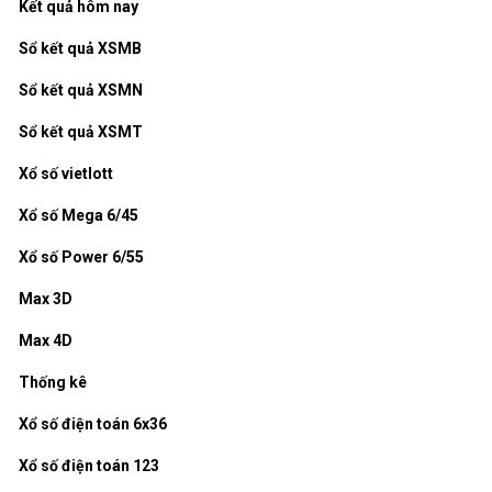
Kết quả hôm nay
Sổ kết quả XSMB
Sổ kết quả XSMN
Sổ kết quả XSMT
Xổ số vietlott
Xổ số Mega 6/45
Xổ số Power 6/55
Max 3D
Max 4D
Thống kê
Xổ số điện toán 6x36
Xổ số điện toán 123