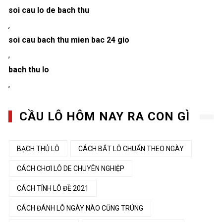
soi cau lo de bach thu
,
soi cau bach thu mien bac 24 gio
,
bach thu lo
,
CẦU LÔ HÔM NAY RA CON GÌ
BẠCH THỦ LÔ
CÁCH BẮT LÔ CHUẨN THEO NGÀY
CÁCH CHƠI LÔ DE CHUYÊN NGHIỆP
CÁCH TÍNH LÔ ĐỀ 2021
CÁCH ĐÁNH LÔ NGÀY NÀO CŨNG TRÚNG