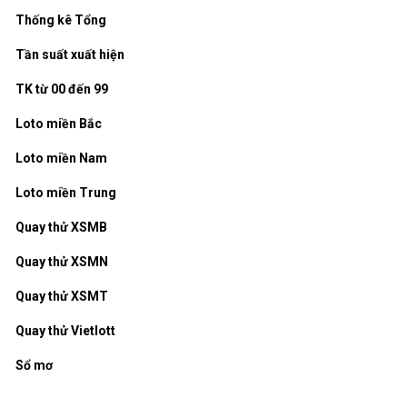
Thống kê Tổng
Tần suất xuất hiện
TK từ 00 đến 99
Loto miền Bắc
Loto miền Nam
Loto miền Trung
Quay thử XSMB
Quay thử XSMN
Quay thử XSMT
Quay thử Vietlott
Sổ mơ