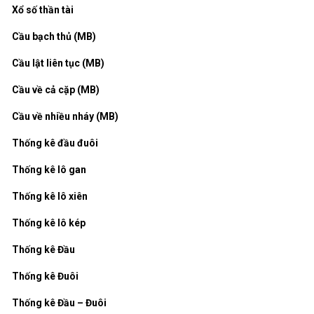
Xổ số thần tài
Cầu bạch thủ (MB)
Cầu lật liên tục (MB)
Cầu về cả cặp (MB)
Cầu về nhiều nháy (MB)
Thống kê đầu đuôi
Thống kê lô gan
Thống kê lô xiên
Thống kê lô kép
Thống kê Đầu
Thống kê Đuôi
Thống kê Đầu – Đuôi