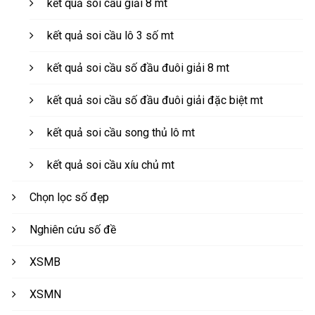
kết quả soi cầu giải 8 mt
kết quả soi cầu lô 3 số mt
kết quả soi cầu số đầu đuôi giải 8 mt
kết quả soi cầu số đầu đuôi giải đặc biệt mt
kết quả soi cầu song thủ lô mt
kết quả soi cầu xíu chủ mt
Chọn lọc số đẹp
Nghiên cứu số đề
XSMB
XSMN