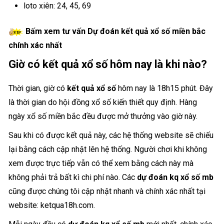
loto xiên: 24, 45, 69
Bấm xem tư vấn Dự đoán kết quả xổ số miền bắc
chính xác nhất
Giờ có kết quả xổ số hôm nay là khi nào?
Thời gian, giờ có
kết quả xổ số
hôm nay là 18h15 phút. Đây
là thời gian do hội đồng xổ số kiến thiết quy định. Hàng
ngày xổ số miền bắc đều được mở thưởng vào giờ này.
Sau khi có được kết quả này, các hệ thống website sẽ chiếu
lại bằng cách cập nhật lên hệ thống. Người chơi khi không
xem được trực tiếp vẫn có thể xem bằng cách này mà
không phải trả bất kì chi phí nào. Các
dự đoán kq xổ số mb
cũng được chúng tôi cập nhật nhanh và chính xác nhất tại
website: ketqua18h.com.