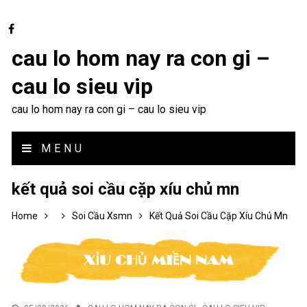
cau lo hom nay ra con gi –
cau lo sieu vip
cau lo hom nay ra con gi – cau lo sieu vip
MENU
kết quả soi cầu cặp xíu chủ mn
Home
Soi Cầu Xsmn
Kết Quả Soi Cầu Cặp Xíu Chủ Mn