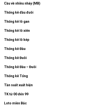
Cầu về nhiều nháy (MB)
Thống kê đầu đuôi
Thống kê lô gan
Thống kê lô xiên
Thống kê lô kép
Thống kê Đầu
Thống kê Đuôi
Thống kê Đầu – Đuôi
Thống kê Tổng
Tần suất xuất hiện
TK từ 00 đến 99
Loto miền Bắc