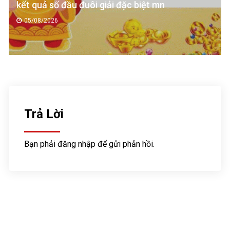
đuôi giải đặc biệt mn
kết quả soi cầu 
05/08/2026
Trả Lời
Bạn phải
đăng nhập
để gửi phản hồi.