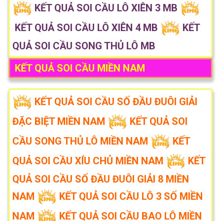
KẾT QUẢ SOI CẦU LÔ XIÊN 3 MB
KẾT QUẢ SOI CẦU LÔ XIÊN 4 MB
KẾT
QUẢ SOI CẦU SONG THỦ LÔ MB
KẾT QUẢ SOI CẦU MIỀN NAM
KẾT QUẢ SOI CẦU SỐ ĐẦU ĐUÔI GIẢI
ĐẶC BIỆT MIỀN NAM
KẾT QUẢ SOI
CẦU SONG THỦ LÔ MIỀN NAM
KẾT
QUẢ SOI CẦU XÍU CHỦ MIỀN NAM
KẾT
QUẢ SOI CẦU SỐ ĐẦU ĐUÔI GIẢI 8 MIỀN
NAM
KẾT QUẢ SOI CẦU LÔ 3 SỐ MIỀN
NAM
KẾT QUẢ SOI CẦU BAO LÔ MIỀN