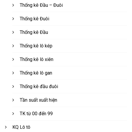
Thống kê Đầu – Đuôi
Thống kê Đuôi
Thống kê Đầu
Thống kê lô kép
Thống kê lô xiên
Thống kê lô gan
Thống kê đầu đuôi
Tần suất xuất hiện
TK từ 00 đến 99
KQ Lô tô