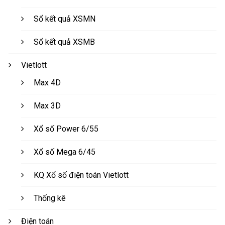
Sổ kết quả XSMN
Sổ kết quả XSMB
Vietlott
Max 4D
Max 3D
Xổ số Power 6/55
Xổ số Mega 6/45
KQ Xổ số điện toán Vietlott
Thống kê
Điện toán