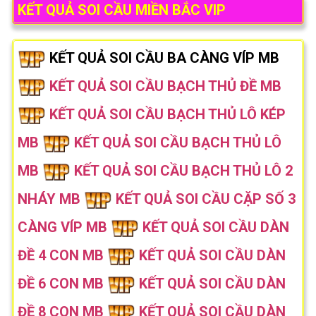
KẾT QUẢ SOI CẦU MIỀN BẮC VIP
KẾT QUẢ SOI CẦU BA CÀNG VÍP MB
KẾT QUẢ SOI CẦU BẠCH THỦ ĐỀ MB
KẾT QUẢ SOI CẦU BẠCH THỦ LÔ KÉP
MB
KẾT QUẢ SOI CẦU BẠCH THỦ LÔ
MB
KẾT QUẢ SOI CẦU BẠCH THỦ LÔ 2
NHÁY MB
KẾT QUẢ SOI CẦU CẶP SỐ 3
CÀNG VÍP MB
KẾT QUẢ SOI CẦU DÀN
ĐỀ 4 CON MB
KẾT QUẢ SOI CẦU DÀN
ĐỀ 6 CON MB
KẾT QUẢ SOI CẦU DÀN
ĐỀ 8 CON MB
KẾT QUẢ SOI CẦU DÀN