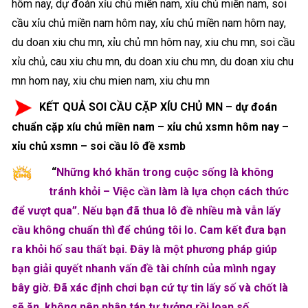
hôm nay, dự đoán xỉu chủ miền nam, xỉu chủ miền nam, soi
cầu xỉu chủ miền nam hôm nay, xỉu chủ miền nam hôm nay,
du doan xiu chu mn, xỉu chủ mn hôm nay, xiu chu mn, soi cầu
xỉu chủ, cau xiu chu mn, du doan xiu chu mn, du doan xiu chu
mn hom nay, xiu chu mien nam, xiu chu mn
KẾT QUẢ SOI CẦU
CẶP XÍU CHỦ MN
– dự đoán
chuẩn
cặp xíu chủ miền nam
– xỉu chủ xsmn hôm nay –
xỉu chủ xsmn –
soi cầu lô đề xsmb
“
Những khó khăn trong cuộc sống là không
tránh khỏi – Việc cần làm là lựa chọn cách thức
để vượt qua”. Nếu bạn đã thua lô đề nhiều mà vẫn lấy
cầu không chuẩn thì để chúng tôi lo. Cam kết đưa bạn
ra khỏi hố sau thất bại. Đây là một phương pháp giúp
bạn giải quyết nhanh vấn đề tài chính của mình ngay
bây giờ. Đã xác định chơi bạn cứ tự tin lấy số và chốt là
sẽ ăn, không nên phân tán tư tưởng rồi loạn số.