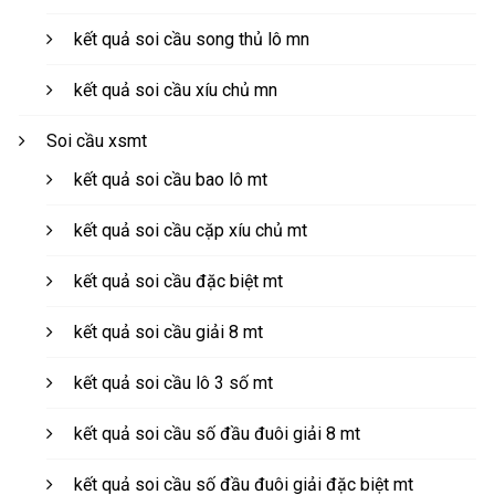
kết quả soi cầu song thủ lô mn
kết quả soi cầu xíu chủ mn
Soi cầu xsmt
kết quả soi cầu bao lô mt
kết quả soi cầu cặp xíu chủ mt
kết quả soi cầu đặc biệt mt
kết quả soi cầu giải 8 mt
kết quả soi cầu lô 3 số mt
kết quả soi cầu số đầu đuôi giải 8 mt
kết quả soi cầu số đầu đuôi giải đặc biệt mt