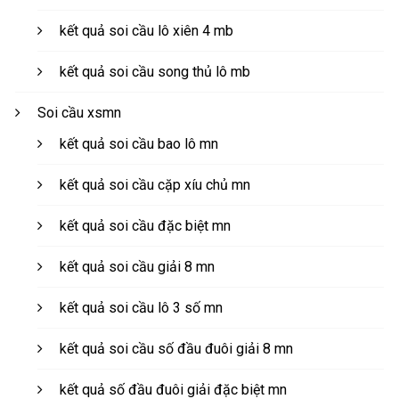
kết quả soi cầu lô xiên 4 mb
kết quả soi cầu song thủ lô mb
Soi cầu xsmn
kết quả soi cầu bao lô mn
kết quả soi cầu cặp xíu chủ mn
kết quả soi cầu đặc biệt mn
kết quả soi cầu giải 8 mn
kết quả soi cầu lô 3 số mn
kết quả soi cầu số đầu đuôi giải 8 mn
kết quả số đầu đuôi giải đặc biệt mn