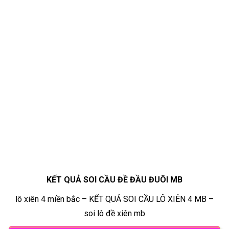
KẾT QUẢ SOI CẦU ĐỀ ĐẦU ĐUÔI MB
lô xiên 4 miền bắc – KẾT QUẢ SOI CẦU LÔ XIÊN 4 MB –
soi lô đề xiên mb