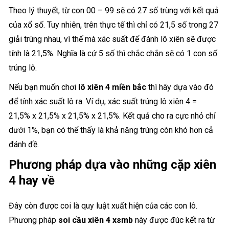
Theo lý thuyết, từ con 00 – 99 sẽ có 27 số trùng với kết quả
của xổ số. Tuy nhiên, trên thực tế thì chỉ có 21,5 số trong 27
giải trùng nhau, vì thế mà xác suất để đánh lô xiên sẽ được
tính là 21,5%. Nghĩa là cứ 5 số thì chắc chắn sẽ có 1 con số
trúng lô.
Nếu bạn muốn chơi
lô xiên 4 miền bắc
thì hãy dựa vào đó
để tính xác suất lô ra. Ví dụ, xác suất trúng lô xiên 4 =
21,5% x 21,5% x 21,5% x 21,5%. Kết quả cho ra cực nhỏ chỉ
dưới 1%, bạn có thể thấy là khả năng trúng còn khó hơn cả
đánh đề.
Phương pháp dựa vào những cặp xiên
4 hay về
Đây còn được coi là quy luật xuất hiện của các con lô.
Phương pháp
soi cầu xiên 4 xsmb
này được đúc kết ra từ