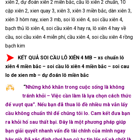
xiên 2, dự đoán xiên 2 miền bắc, cầu lô xiên 2 chuẩn, 10
cặp xiên 2, xien quay 3, xiên 3, xiên 3 miền bắc, dàn xiên 3,
xiên 3 hôm nay, xien 3 mb, soi lô xiên 4, soi cầu xiên 4,
bạch thủ lô xiên 4, soi cầu xiên 4 hay ra, lô xiên 4 hay về
cầu, soi cầu xiên 4 miễn phí, cầu xiên 4, soi cầu xiên 4 rồng
bạch kim
KẾT QUẢ SOI CẦU
LÔ XIÊN 4 MB
– xs chuẩn
lô
xiên 4 miền bắc
– soi cầu lô xiên 4 miền bắc –
soi cau
lo de xien mb
– dự đoán lô miền bắc
“
Những khó khăn trong cuộc sống là không
tránh khỏi – Việc cần làm là lựa chọn cách thức
để vượt qua”. Nếu bạn đã thua lô đề nhiều mà vẫn lấy
cầu không chuẩn thì để chúng tôi lo. Cam kết đưa bạn
ra khỏi hố sau thất bại. Đây là một phương pháp giúp
bạn giải quyết nhanh vấn đề tài chính của mình ngay
bây giờ. Đã xác định chơi bạn cứ tự tin lấy số và chốt là