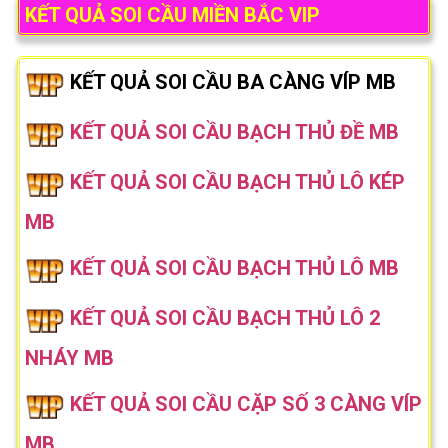
KẾT QUẢ SOI CẦU MIỀN BẮC VIP
KẾT QUẢ SOI CẦU BA CÀNG VÍP MB
KẾT QUẢ SOI CẦU BẠCH THỦ ĐỀ MB
KẾT QUẢ SOI CẦU BẠCH THỦ LÔ KÉP
MB
KẾT QUẢ SOI CẦU BẠCH THỦ LÔ MB
KẾT QUẢ SOI CẦU BẠCH THỦ LÔ 2
NHÁY MB
KẾT QUẢ SOI CẦU CẶP SỐ 3 CÀNG VÍP
MB