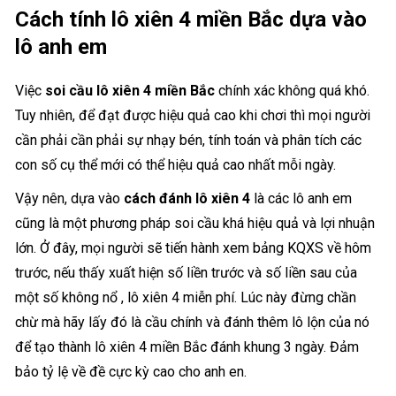
Cách tính lô xiên 4 miền Bắc dựa vào
lô anh em
Việc
soi cầu lô xiên 4 miền Bắc
chính xác không quá khó.
Tuy nhiên, để đạt được hiệu quả cao khi chơi thì mọi người
cần phải cần phải sự nhạy bén, tính toán và phân tích các
con số cụ thể mới có thể hiệu quả cao nhất mỗi ngày.
Vậy nên, dựa vào
cách đánh lô xiên 4
là các lô anh em
cũng là một phương pháp soi cầu khá hiệu quả và lợi nhuận
lớn. Ở đây, mọi người sẽ tiến hành xem bảng KQXS về hôm
trước, nếu thấy xuất hiện số liền trước và số liền sau của
một số không nổ , lô xiên 4 miễn phí. Lúc này đừng chần
chừ mà hãy lấy đó là cầu chính và đánh thêm lô lộn của nó
để tạo thành lô xiên 4 miền Bắc đánh khung 3 ngày. Đảm
bảo tỷ lệ về đề cực kỳ cao cho anh en.