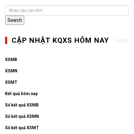
Search
CẬP NHẬT KQXS HÔM NAY
XSMB
XSMN
XSMT
Kết quả hôm nay
Sổ kết quả XSMB
Sổ kết quả XSMN
Sổ kết quả XSMT