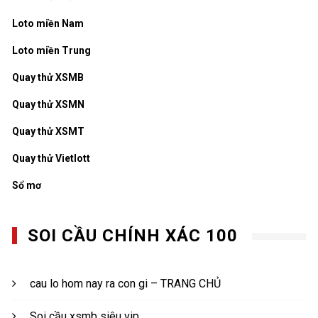
Loto miền Nam
Loto miền Trung
Quay thử XSMB
Quay thử XSMN
Quay thử XSMT
Quay thử Vietlott
Sổ mơ
SOI CẦU CHÍNH XÁC 100
cau lo hom nay ra con gi – TRANG CHỦ
Soi cầu xsmb siêu vip