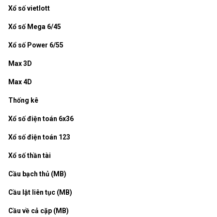
Xổ số vietlott
Xổ số Mega 6/45
Xổ số Power 6/55
Max 3D
Max 4D
Thống kê
Xổ số điện toán 6x36
Xổ số điện toán 123
Xổ số thần tài
Cầu bạch thủ (MB)
Cầu lật liên tục (MB)
Cầu về cả cặp (MB)