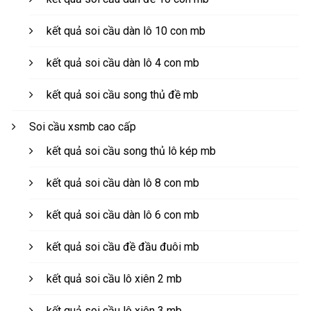
kết quả soi cầu dàn lô 10 con mb
kết quả soi cầu dàn lô 4 con mb
kết quả soi cầu song thủ đề mb
Soi cầu xsmb cao cấp
kết quả soi cầu song thủ lô kép mb
kết quả soi cầu dàn lô 8 con mb
kết quả soi cầu dàn lô 6 con mb
kết quả soi cầu đề đầu đuôi mb
kết quả soi cầu lô xiên 2 mb
kết quả soi cầu lô xiên 3 mb