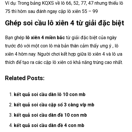
Ví dụ: Trong bảng KQXS về lô 66, 52, 77, 47 nhưng thiếu lô
75 thì hôm sau đánh ngay cặp lô xiên 55 – 99
Ghép soi cầu lô xiên 4 từ giải đặc biệt
Bạn ghép
lô xiên 4 miền bắc
từ giải đặc biệt của ngày
trước đó với một con lô mà bản thân cảm thấy ưng ý , lô
xiên 4 hôm nay. Người chơi kết hợp giữa lô xiên 4 và lô ưa
thích để tạo ra các cặp lô xiên có khả năng trúng cao nhất.
Related Posts:
kết quả soi cầu dàn lô 10 con mb
kết quả soi cầu cặp số 3 càng víp mb
kết quả soi cầu dàn đề 10 con mb
kết quả soi cầu dàn đề 4 con mb