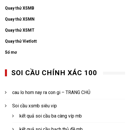
Quay thử XSMB
Quay thử XSMN
Quay thử XSMT
Quay thử Vietlott
Sổ mơ
SOI CẦU CHÍNH XÁC 100
cau lo hom nay ra con gi – TRANG CHỦ
Soi cầu xsmb siêu vip
kết quả soi cầu ba càng víp mb
kết quả soi cầu bạch thủ đề mb