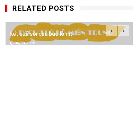
RELATED POSTS
‹
›
kết quả soi cầu bao lô mt
06/08/2026