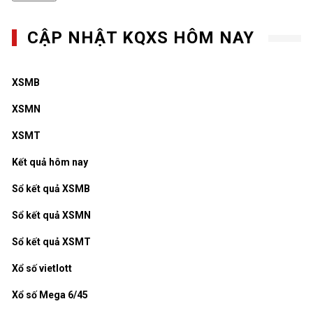
CẬP NHẬT KQXS HÔM NAY
XSMB
XSMN
XSMT
Kết quả hôm nay
Sổ kết quả XSMB
Sổ kết quả XSMN
Sổ kết quả XSMT
Xổ số vietlott
Xổ số Mega 6/45