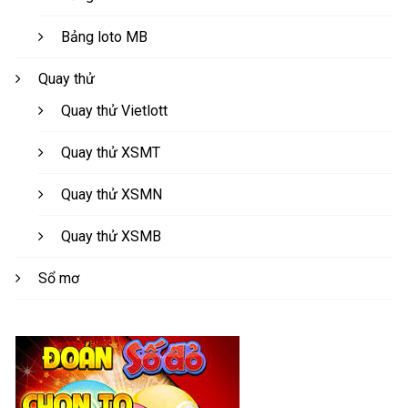
Bảng loto MB
Quay thử
Quay thử Vietlott
Quay thử XSMT
Quay thử XSMN
Quay thử XSMB
Sổ mơ