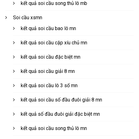
kết quả soi cầu song thủ lô mb
Soi cầu xsmn
kết quả soi cầu bao lô mn
kết quả soi cầu cặp xíu chủ mn
kết quả soi cầu đặc biệt mn
kết quả soi cầu giải 8 mn
kết quả soi cầu lô 3 số mn
kết quả soi cầu số đầu đuôi giải 8 mn
kết quả số đầu đuôi giải đặc biệt mn
kết quả soi cầu song thủ lô mn