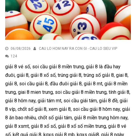
06/08/2026
CAU LO HOM NAY RA CON GI - CAU LO SIEU VIP
124
giải 8 vé số, soi cầu giải 8 miền trung, giải 8 là đầu hay
đuôi, giải 8, giải 8 xổ số, trúng giải 8, trúng số giải 8, giai 8,
giải 8, soi cầu giải 8, đầu đuôi giải 8, giải 8 mt, giải 8 miền
trung, giai 8 mien trung, soi cầu giải 8 miền trung, tính giải 8,
giải 8 hôm nay, giải tám mt, soi cầu giái tám, giải 8 đề, giải
8 víp, chốt số giải 8, xem giải 8, soi cầu giải 8 hôm nay, giải
8 ăn bao nhiêu, chốt số giải tám, giải 8 miền trung hôm nay,
giải 8 xsmt, giải 8 xổ số, giải 8 xổ số miền trung, giải 8 vé
số, kết quả giải 8, kqxs giải 8 mb, kqxs giải8, giải 8 ngày