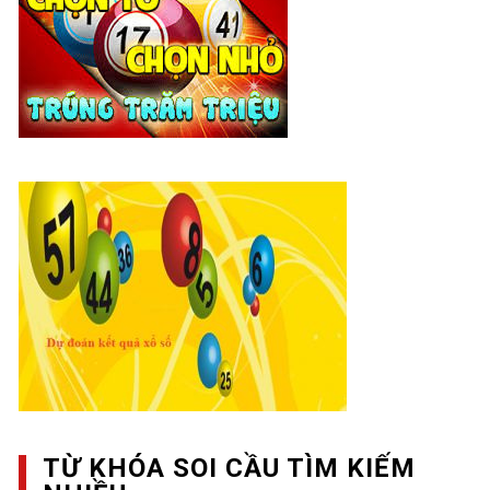
TỪ KHÓA SOI CẦU TÌM KIẾM