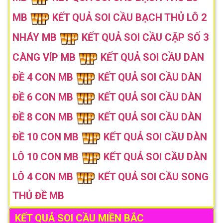
MB
KẾT QUẢ SOI CẦU BẠCH THỦ LÔ 2
NHÁY MB
KẾT QUẢ SOI CẦU CẶP SỐ 3
CÀNG VÍP MB
KẾT QUẢ SOI CẦU DÀN
ĐỀ 4 CON MB
KẾT QUẢ SOI CẦU DÀN
ĐỀ 6 CON MB
KẾT QUẢ SOI CẦU DÀN
ĐỀ 8 CON MB
KẾT QUẢ SOI CẦU DÀN
ĐỀ 10 CON MB
KẾT QUẢ SOI CẦU DÀN
LÔ 10 CON MB
KẾT QUẢ SOI CẦU DÀN
LÔ 4 CON MB
KẾT QUẢ SOI CẦU SONG
THỦ ĐỀ MB
KẾT QUẢ SOI CẦU MIỀN BẮC