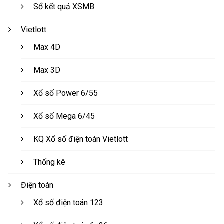
Sổ kết quả XSMB
Vietlott
Max 4D
Max 3D
Xổ số Power 6/55
Xổ số Mega 6/45
KQ Xổ số điện toán Vietlott
Thống kê
Điện toán
Xổ số điện toán 123