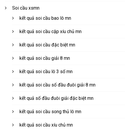
Soi cầu xsmn
kết quả soi cầu bao lô mn
kết quả soi cầu cặp xíu chủ mn
kết quả soi cầu đặc biệt mn
kết quả soi cầu giải 8 mn
kết quả soi cầu lô 3 số mn
kết quả soi cầu số đầu đuôi giải 8 mn
kết quả số đầu đuôi giải đặc biệt mn
kết quả soi cầu song thủ lô mn
kết quả soi cầu xíu chủ mn