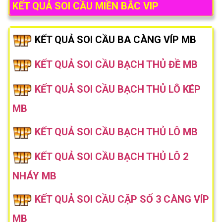
KẾT QUẢ SOI CẦU MIỀN BẮC VIP
KẾT QUẢ SOI CẦU BA CÀNG VÍP MB
KẾT QUẢ SOI CẦU BẠCH THỦ ĐỀ MB
KẾT QUẢ SOI CẦU BẠCH THỦ LÔ KÉP
MB
KẾT QUẢ SOI CẦU BẠCH THỦ LÔ MB
KẾT QUẢ SOI CẦU BẠCH THỦ LÔ 2
NHÁY MB
KẾT QUẢ SOI CẦU CẶP SỐ 3 CÀNG VÍP
MB