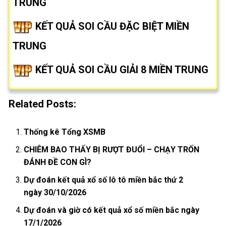
TRUNG
KẾT QUẢ SOI CẦU ĐẶC BIỆT MIỀN
TRUNG
KẾT QUẢ SOI CẦU GIẢI 8 MIỀN TRUNG
Related Posts:
Thống kê Tổng XSMB
CHIÊM BAO THẤY BỊ RƯỢT ĐUỔI – CHẠY TRỐN
ĐÁNH ĐỀ CON GÌ?
Dự đoán kết quả xổ số lô tô miền bắc thứ 2
ngày 30/10/2026
Dự đoán và giờ có kết quả xổ số miền bắc ngày
17/1/2026