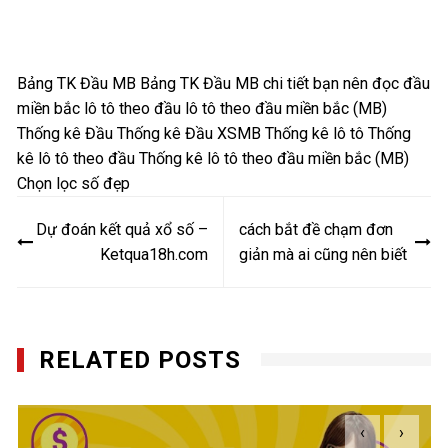
Bảng TK Đầu MB
Bảng TK Đầu MB chi tiết bạn nên đọc
đầu
miền bắc
lô tô theo đầu
lô tô theo đầu miền bắc (MB)
Thống kê Đầu
Thống kê Đầu XSMB
Thống kê lô tô
Thống
kê lô tô theo đầu
Thống kê lô tô theo đầu miền bắc (MB)
Chọn lọc số đẹp
Điều
Dự đoán kết quả xổ số –
cách bắt đề chạm đơn
hướng
Ketqua18h.com
giản mà ai cũng nên biết
bài
viết
RELATED POSTS
‹
›