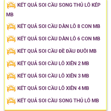
KẾT QUẢ SOI CẦU SONG THỦ LÔ KÉP
MB
KẾT QUẢ SOI CẦU DÀN LÔ 8 CON MB
KẾT QUẢ SOI CẦU DÀN LÔ 6 CON MB
KẾT QUẢ SOI CẦU ĐỀ ĐẦU ĐUÔI MB
KẾT QUẢ SOI CẦU LÔ XIÊN 2 MB
KẾT QUẢ SOI CẦU LÔ XIÊN 3 MB
KẾT QUẢ SOI CẦU LÔ XIÊN 4 MB
KẾT QUẢ SOI CẦU SONG THỦ LÔ MB