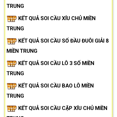
TRUNG
KẾT QUẢ SOI CẦU XÍU CHỦ MIỀN
TRUNG
KẾT QUẢ SOI CẦU SỐ ĐẦU ĐUÔI GIẢI 8
MIỀN TRUNG
KẾT QUẢ SOI CẦU LÔ 3 SỐ MIỀN
TRUNG
KẾT QUẢ SOI CẦU BAO LÔ MIỀN
TRUNG
KẾT QUẢ SOI CẦU CẶP XÍU CHỦ MIỀN