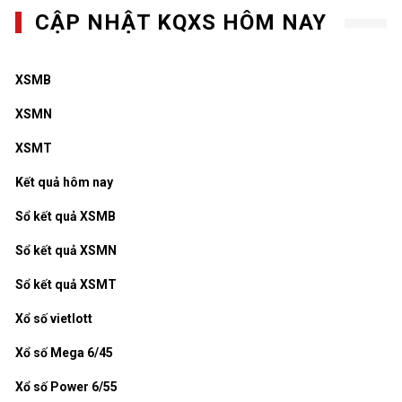
CẬP NHẬT KQXS HÔM NAY
XSMB
XSMN
XSMT
Kết quả hôm nay
Sổ kết quả XSMB
Sổ kết quả XSMN
Sổ kết quả XSMT
Xổ số vietlott
Xổ số Mega 6/45
Xổ số Power 6/55