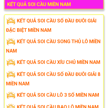
KẾT QUẢ SOI CẦU MIỀN NAM
KẾT QUẢ SOI CẦU SỐ ĐẦU ĐUÔI GIẢI
ĐẶC BIỆT MIỀN NAM
KẾT QUẢ SOI CẦU SONG THỦ LÔ MIỀN
NAM
KẾT QUẢ SOI CẦU XÍU CHỦ MIỀN NAM
KẾT QUẢ SOI CẦU SỐ ĐẦU ĐUÔI GIẢI 8
MIỀN NAM
KẾT QUẢ SOI CẦU LÔ 3 SỐ MIỀN NAM
KẾT QUẢ SOI CẦU BAO LÔ MIỀN NAM