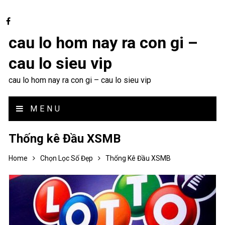
cau lo hom nay ra con gi –
cau lo sieu vip
cau lo hom nay ra con gi – cau lo sieu vip
MENU
Thống kê Đầu XSMB
Home
Chọn Lọc Số Đẹp
Thống Kê Đầu XSMB