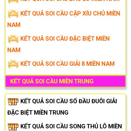
KẾT QUẢ SOI CẦU CẶP XÍU CHỦ MIỀN
NAM
KẾT QUẢ SOI CẦU ĐẶC BIỆT MIỀN
NAM
KẾT QUẢ SOI CẦU GIẢI 8 MIỀN NAM
KẾT QUẢ SOI CẦU MIỀN TRUNG
KẾT QUẢ SOI CẦU SỐ ĐẦU ĐUÔI GIẢI
ĐẶC BIỆT MIỀN TRUNG
KẾT QUẢ SOI CẦU SONG THỦ LÔ MIỀN