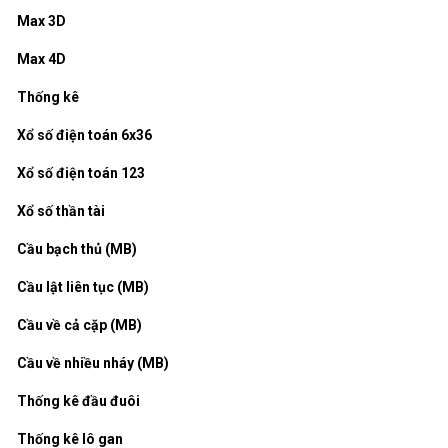
Max 3D
Max 4D
Thống kê
Xổ số điện toán 6x36
Xổ số điện toán 123
Xổ số thần tài
Cầu bạch thủ (MB)
Cầu lật liên tục (MB)
Cầu về cả cặp (MB)
Cầu về nhiều nháy (MB)
Thống kê đầu đuôi
Thống kê lô gan