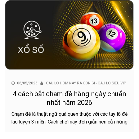
06/05/2026
CAU LO HOM NAY RA CON GI - CAU LO SIEU VIP
4 cách bắt chạm đề hàng ngày chuẩn
nhất năm 2026
Chạm đề là thuật ngữ quá quen thuộc với các tay lô đề
lão luyện 3 miền. Cách chơi này đơn giản nên cả những