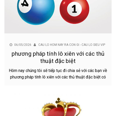
06/05/2026
CAU LO HOM NAY RA CON GI - CAU LO SIEU VIP
phương pháp tính lô xiên với các thủ
thuật đặc biệt
Hôm nay chúng tôi sẽ tiếp tục đi chia sẻ với các bạn về
phương pháp tính lô xiên với các thủ thuật đặc biệt có