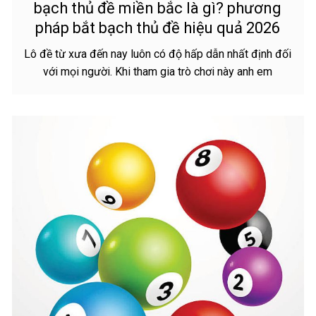
bạch thủ đề miền bắc là gì? phương
pháp bắt bạch thủ đề hiệu quả 2026
Lô đề từ xưa đến nay luôn có độ hấp dẫn nhất định đối
với mọi người. Khi tham gia trò chơi này anh em