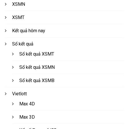
XSMN
XSMT
Kết quả hôm nay
Sổ kết quả
Sổ kết quả XSMT
Sổ kết quả XSMN
Sổ kết quả XSMB
Vietlott
Max 4D
Max 3D