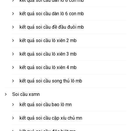
kết quả soi cầu dàn lô 8 con mb
kết quả soi cầu dàn lô 6 con mb
kết quả soi cầu đề đầu đuôi mb
kết quả soi cầu lô xiên 2 mb
kết quả soi cầu lô xiên 3 mb
kết quả soi cầu lô xiên 4 mb
kết quả soi cầu song thủ lô mb
Soi cầu xsmn
kết quả soi cầu bao lô mn
kết quả soi cầu cặp xíu chủ mn