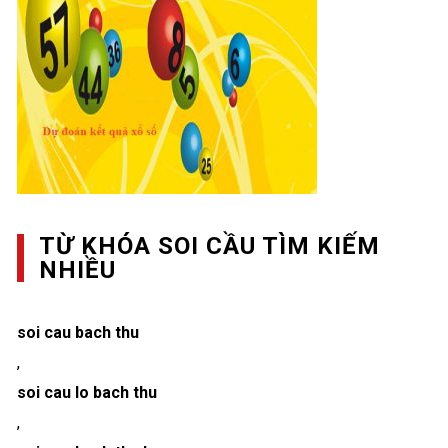
TỪ KHÓA SOI CẦU TÌM KIẾM
NHIỀU
soi cau bach thu
,
soi cau lo bach thu
,