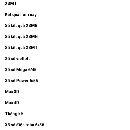
XSMT
Kết quả hôm nay
Sổ kết quả XSMB
Sổ kết quả XSMN
Sổ kết quả XSMT
Xổ số vietlott
Xổ số Mega 6/45
Xổ số Power 6/55
Max 3D
Max 4D
Thống kê
Xổ số điện toán 6x36