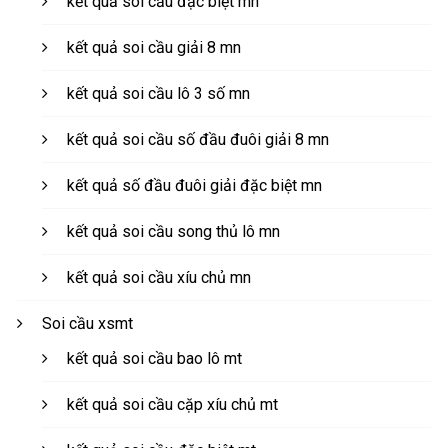
kết quả soi cầu đặc biệt mn
kết quả soi cầu giải 8 mn
kết quả soi cầu lô 3 số mn
kết quả soi cầu số đầu đuôi giải 8 mn
kết quả số đầu đuôi giải đặc biệt mn
kết quả soi cầu song thủ lô mn
kết quả soi cầu xíu chủ mn
Soi cầu xsmt
kết quả soi cầu bao lô mt
kết quả soi cầu cặp xíu chủ mt