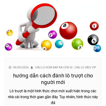
06/05/2026
CAU LO HOM NAY RA CON GI - CAU LO SIEU VIP
hướng dẫn cách đánh lô trượt cho
người mới
Lô trượt là một hình thức chơi mới xuất hiện trong các
nhà cái trong thời gian gần đây. Tuy nhiên, hình thức này
đã