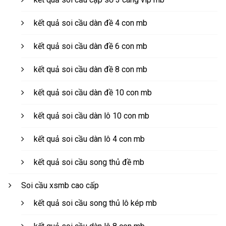
kết quả soi cầu dàn đề 4 con mb
kết quả soi cầu dàn đề 6 con mb
kết quả soi cầu dàn đề 8 con mb
kết quả soi cầu dàn đề 10 con mb
kết quả soi cầu dàn lô 10 con mb
kết quả soi cầu dàn lô 4 con mb
kết quả soi cầu song thủ đề mb
Soi cầu xsmb cao cấp
kết quả soi cầu song thủ lô kép mb