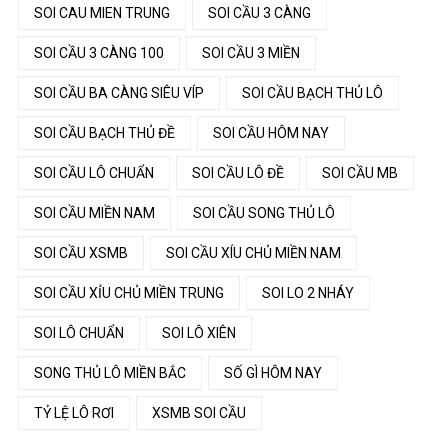
SOI CAU MIEN TRUNG
SOI CẦU 3 CÀNG
SOI CẦU 3 CÀNG 100
SOI CẦU 3 MIỀN
SOI CẦU BA CÀNG SIÊU VÍP
SOI CẦU BẠCH THỦ LÔ
SOI CẦU BẠCH THỦ ĐỀ
SOI CẦU HÔM NAY
SOI CẦU LÔ CHUẨN
SOI CẦU LÔ ĐỀ
SOI CẦU MB
SOI CẦU MIỀN NAM
SOI CẦU SONG THỦ LÔ
SOI CẦU XSMB
SOI CẦU XÍU CHỦ MIỀN NAM
SOI CẦU XỈU CHỦ MIỀN TRUNG
SOI LO 2 NHÁY
SOI LÔ CHUẨN
SOI LÔ XIÊN
SONG THỦ LÔ MIỀN BẮC
SỐ GÌ HÔM NAY
TỶ LỆ LÔ RƠI
XSMB SOI CẦU