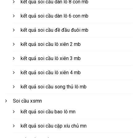
kết quả soi cầu dàn lô 8 con mb
kết quả soi cầu dàn lô 6 con mb
kết quả soi cầu đề đầu đuôi mb
kết quả soi cầu lô xiên 2 mb
kết quả soi cầu lô xiên 3 mb
kết quả soi cầu lô xiên 4 mb
kết quả soi cầu song thủ lô mb
Soi cầu xsmn
kết quả soi cầu bao lô mn
kết quả soi cầu cặp xíu chủ mn