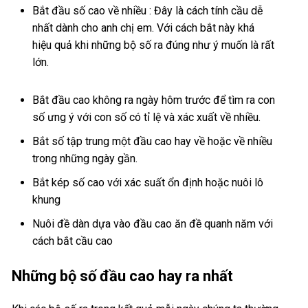
Bắt đầu số cao về nhiều : Đây là cách tính cầu dễ
nhất dành cho anh chị em. Với cách bắt này khá
hiệu quả khi những bộ số ra đúng như ý muốn là rất
lớn.
Bắt đầu cao không ra ngày hôm trước để tìm ra con
số ưng ý với con số có tỉ lệ và xác xuất về nhiều.
Bắt số tập trung một đầu cao hay về hoặc về nhiều
trong những ngày gần.
Bắt kép số cao với xác suất ổn định hoặc nuôi lô
khung
Nuôi đề dàn dựa vào đầu cao ăn đề quanh năm với
cách bắt cầu cao
Những bộ số đầu cao hay ra nhất