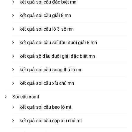
kết quả soi cầu đặc biệt mn
kết quả soi cầu giải 8 mn
kết quả soi cầu lô 3 số mn
kết quả soi cầu số đầu đuôi giải 8 mn
kết quả số đầu đuôi giải đặc biệt mn
kết quả soi cầu song thủ lô mn
kết quả soi cầu xíu chủ mn
Soi cầu xsmt
kết quả soi cầu bao lô mt
kết quả soi cầu cặp xíu chủ mt