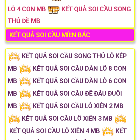
LÔ 4 CON MB
KẾT QUẢ SOI CẦU SONG
THỦ ĐỀ MB
KẾT QUẢ SOI CẦU MIỀN BẮC
KẾT QUẢ SOI CẦU SONG THỦ LÔ KÉP
MB
KẾT QUẢ SOI CẦU DÀN LÔ 8 CON
MB
KẾT QUẢ SOI CẦU DÀN LÔ 6 CON
MB
KẾT QUẢ SOI CẦU ĐỀ ĐẦU ĐUÔI
MB
KẾT QUẢ SOI CẦU LÔ XIÊN 2 MB
KẾT QUẢ SOI CẦU LÔ XIÊN 3 MB
KẾT QUẢ SOI CẦU LÔ XIÊN 4 MB
KẾT