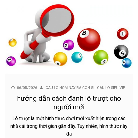
06/05/2026
CAU LO HOM NAY RA CON GI - CAU LO SIEU VIP
hướng dẫn cách đánh lô trượt cho
người mới
Lô trượt là một hình thức chơi mới xuất hiện trong các
nhà cái trong thời gian gần đây. Tuy nhiên, hình thức này
đã