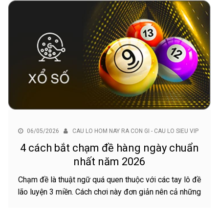
06/05/2026
CAU LO HOM NAY RA CON GI - CAU LO SIEU VIP
4 cách bắt chạm đề hàng ngày chuẩn
nhất năm 2026
Chạm đề là thuật ngữ quá quen thuộc với các tay lô đề
lão luyện 3 miền. Cách chơi này đơn giản nên cả những