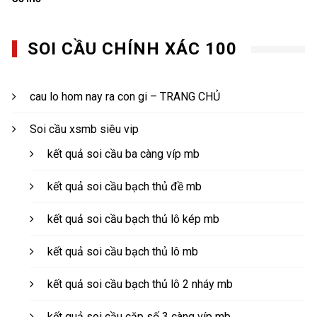
SOI CẦU CHÍNH XÁC 100
cau lo hom nay ra con gi – TRANG CHỦ
Soi cầu xsmb siêu vip
kết quả soi cầu ba càng víp mb
kết quả soi cầu bạch thủ đề mb
kết quả soi cầu bạch thủ lô kép mb
kết quả soi cầu bạch thủ lô mb
kết quả soi cầu bạch thủ lô 2 nháy mb
kết quả soi cầu cặp số 3 càng víp mb