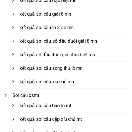
kết quả soi cầu đặc biệt mn
kết quả soi cầu giải 8 mn
kết quả soi cầu lô 3 số mn
kết quả soi cầu số đầu đuôi giải 8 mn
kết quả số đầu đuôi giải đặc biệt mn
kết quả soi cầu song thủ lô mn
kết quả soi cầu xíu chủ mn
Soi cầu xsmt
kết quả soi cầu bao lô mt
kết quả soi cầu cặp xíu chủ mt