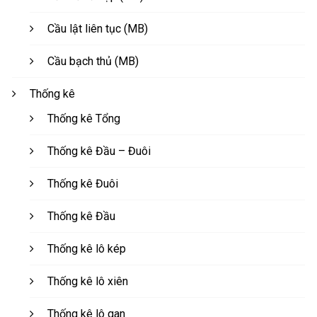
Cầu lật liên tục (MB)
Cầu bạch thủ (MB)
Thống kê
Thống kê Tổng
Thống kê Đầu – Đuôi
Thống kê Đuôi
Thống kê Đầu
Thống kê lô kép
Thống kê lô xiên
Thống kê lô gan