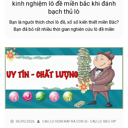
kinh nghiệm lô đề miền bắc khi đánh
bạch thủ lô
Bạn là người thích chơi lô đề, xổ số kiến thiết miền Bắc?
Bạn đã bỏ rất nhiều thời gian nghiên cứu lô đề miền
06/05/2026
CAU LO HOM NAY RA CON GI - CAU LO SIEU VIP