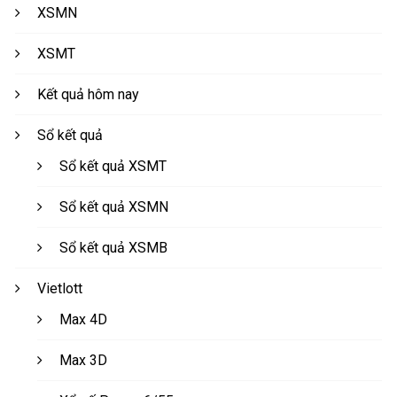
XSMN
XSMT
Kết quả hôm nay
Sổ kết quả
Sổ kết quả XSMT
Sổ kết quả XSMN
Sổ kết quả XSMB
Vietlott
Max 4D
Max 3D