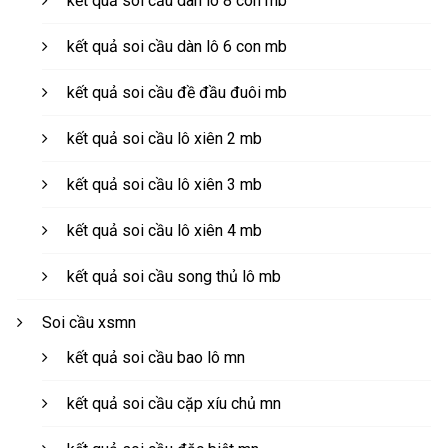
kết quả soi cầu dàn lô 8 con mb
kết quả soi cầu dàn lô 6 con mb
kết quả soi cầu đề đầu đuôi mb
kết quả soi cầu lô xiên 2 mb
kết quả soi cầu lô xiên 3 mb
kết quả soi cầu lô xiên 4 mb
kết quả soi cầu song thủ lô mb
Soi cầu xsmn
kết quả soi cầu bao lô mn
kết quả soi cầu cặp xíu chủ mn