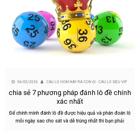
06/05/2026
CAU LO HOM NAY RA CON GI - CAU LO SIEU VIP
chia sẻ 7 phương pháp đánh lô đề chính
xác nhất
Để chính mình đánh lô đề được hiệu quả và phán đoán lô
mỗi ngày sao cho sát và dễ trúng nhất thì bạn phải