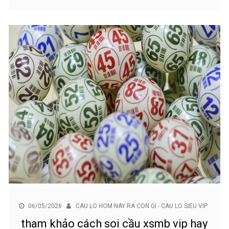
06/05/2026
CAU LO HOM NAY RA CON GI - CAU LO SIEU VIP
tham khảo cách soi cầu xsmb vip hay