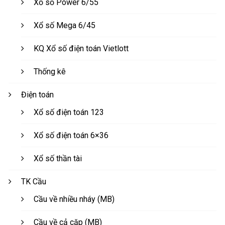
Xổ số Power 6/55
Xổ số Mega 6/45
KQ Xổ số điện toán Vietlott
Thống kê
Điện toán
Xổ số điện toán 123
Xổ số điện toán 6×36
Xổ số thần tài
TK Cầu
Cầu về nhiều nháy (MB)
Cầu về cả cặp (MB)