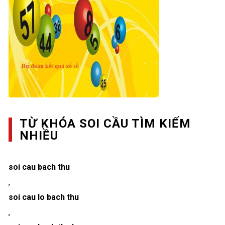
TỪ KHÓA SOI CẦU TÌM KIẾM
NHIỀU
soi cau bach thu
,
soi cau lo bach thu
,