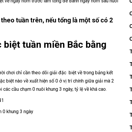
C
biệt về ngày hôm trước làm tổng đề đánh ngày hôm sau nuôi
C
 theo tuần trên, nếu tổng là một số có 2
C
C
 biệt tuần miền Bắc bằng
T
T
ời chơi chỉ cần theo dõi giải đặc biệt về trong bảng kết
T
c biệt nào về xuất hiện số 0 ở vị trí chính giữa giải mà 2
i các cầu chạm 0 nuôi khung 3 ngày, tỷ lệ về khá cao.
T
41
m 0 khung 3 ngày
T