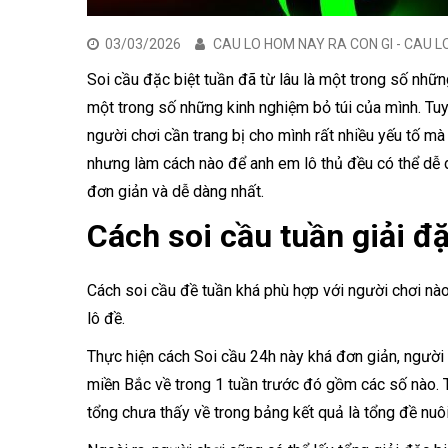
03/03/2026
CAU LO HOM NAY RA CON GI - CAU LO
Soi cầu đặc biệt tuần đã từ lâu là một trong số nhữ
một trong số những kinh nghiệm bỏ túi của mình. Tuy n
người chơi cần trang bị cho mình rất nhiều yếu tố mà
nhưng làm cách nào để anh em lô thủ đều có thể dễ 
đơn giản và dễ dàng nhất.
Cách soi cầu tuần giải đ
Cách soi cầu đề tuần khá phù hợp với người chơi nào
lô đề.
Thực hiện cách Soi cầu 24h này khá đơn giản, người 
miền Bắc về trong 1 tuần trước đó gồm các số nào. 
tổng chưa thấy về trong bảng kết quả là tổng đề nuôi