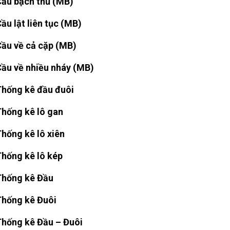
ầu bạch thủ (MB)
ầu lật liên tục (MB)
ầu về cả cặp (MB)
ầu về nhiều nháy (MB)
hống kê đầu đuôi
hống kê lô gan
hống kê lô xiên
hống kê lô kép
Thống kê Đầu
Thống kê Đuôi
hống kê Đầu – Đuôi