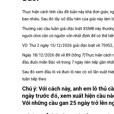
Thực hiện cách tính cầu đề tuần này khá đơn giản, ng
bao nhiêu. Sau đó lấy số đầu tiên của giải này làm 
Thường các cầu tuần giải đặc biệt XSMB này thường 
người chơi cần có nguồn vốn nhất định để có thể tiến
VD: Thứ 2 ngày 15/12/2026 giải đặc biệt về 75952, 
Ngày 18/12/2026 đề về 89 (tổng 7)Thực hiện cách n
đầu đuôi miền Bắc về trong 7 ngày liên tiếp gần nhất
Sau đó xem đầu lô và đuôi lô nào có số lần xuất hiệ
tuần tiếp theo.
Chú ý: Với cách này, anh em lô thủ 
ngày trước đó, xem xuất hiện cầu nào
Với những cầu gan 25 ngày trở lên ng