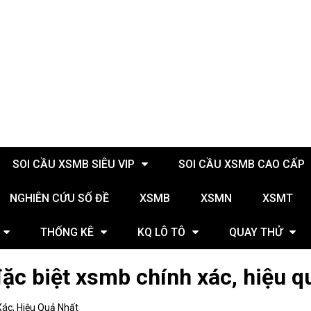
SOI CẦU XSMB SIÊU VIP
SOI CẦU XSMB CAO CẤP
NGHIÊN CỨU SỐ ĐỀ
XSMB
XSMN
XSMT
THỐNG KÊ
KQ LÔ TÔ
QUAY THỬ
ặc biệt xsmb chính xác, hiệu q
ác, Hiệu Quả Nhất