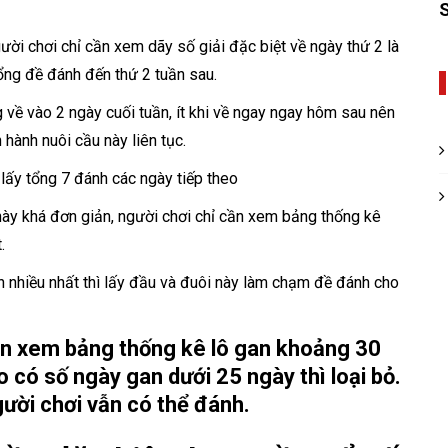
ười chơi chỉ cần xem dãy số giải đặc biệt về ngày thứ 2 là
tổng đề đánh đến thứ 2 tuần sau.
về vào 2 ngày cuối tuần, ít khi về ngay ngay hôm sau nên
 hành nuôi cầu này liên tục.
lấy tổng 7 đánh các ngày tiếp theo
ày khá đơn giản, người chơi chỉ cần xem bảng thống kê
.
n nhiều nhất thì lấy đầu và đuôi này làm chạm đề đánh cho
cần xem bảng thống kê lô gan khoảng 30
 có số ngày gan dưới 25 ngày thì loại bỏ.
ười chơi vẫn có thể đánh.