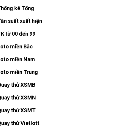
Thống kê Tổng
ần suất xuất hiện
K từ 00 đến 99
Loto miền Bắc
Loto miền Nam
Loto miền Trung
Quay thử XSMB
Quay thử XSMN
Quay thử XSMT
uay thử Vietlott