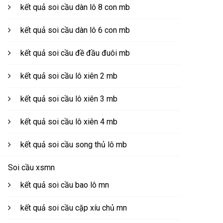
kết quả soi cầu dàn lô 8 con mb
kết quả soi cầu dàn lô 6 con mb
kết quả soi cầu đề đầu đuôi mb
kết quả soi cầu lô xiên 2 mb
kết quả soi cầu lô xiên 3 mb
kết quả soi cầu lô xiên 4 mb
kết quả soi cầu song thủ lô mb
Soi cầu xsmn
kết quả soi cầu bao lô mn
kết quả soi cầu cặp xíu chủ mn