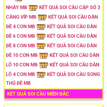
NHÁY MB
KẾT QUẢ SOI CẦU CẶP SỐ 3
CÀNG VÍP MB
KẾT QUẢ SOI CẦU DÀN
ĐỀ 4 CON MB
KẾT QUẢ SOI CẦU DÀN
ĐỀ 6 CON MB
KẾT QUẢ SOI CẦU DÀN
ĐỀ 8 CON MB
KẾT QUẢ SOI CẦU DÀN
ĐỀ 10 CON MB
KẾT QUẢ SOI CẦU DÀN
LÔ 10 CON MB
KẾT QUẢ SOI CẦU DÀN
LÔ 4 CON MB
KẾT QUẢ SOI CẦU SONG
THỦ ĐỀ MB
KẾT QUẢ SOI CẦU MIỀN BẮC