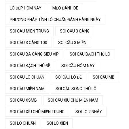
LÔ ĐẸP HÔM NAY
MẸO ĐÁNH DE
PHƯƠNG PHÁP TÍNH LÔ CHUẨN ĐÁNH HÀNG NGÀY
SOI CAU MIEN TRUNG
SOI CẦU 3 CÀNG
SOI CẦU 3 CÀNG 100
SOI CẦU 3 MIỀN
SOI CẦU BA CÀNG SIÊU VÍP
SOI CẦU BẠCH THỦ LÔ
SOI CẦU BẠCH THỦ ĐỀ
SOI CẦU HÔM NAY
SOI CẦU LÔ CHUẨN
SOI CẦU LÔ ĐỀ
SOI CẦU MB
SOI CẦU MIỀN NAM
SOI CẦU SONG THỦ LÔ
SOI CẦU XSMB
SOI CẦU XÍU CHỦ MIỀN NAM
SOI CẦU XỈU CHỦ MIỀN TRUNG
SOI LO 2 NHÁY
SOI LÔ CHUẨN
SOI LÔ XIÊN