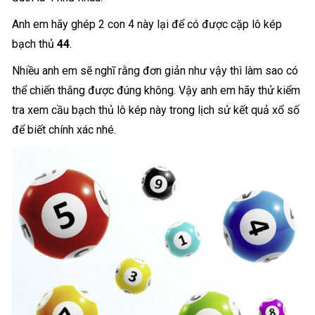
Anh em hãy ghép 2 con 4 này lại để có được cặp lô kép
bạch thủ
44
.
Nhiều anh em sẽ nghĩ rằng đơn giản như vậy thì làm sao có
thể chiến thắng được đúng không. Vậy anh em hãy thử kiểm
tra xem cầu bạch thủ lô kép này trong lịch sử kết quả xổ số
để biết chính xác nhé.