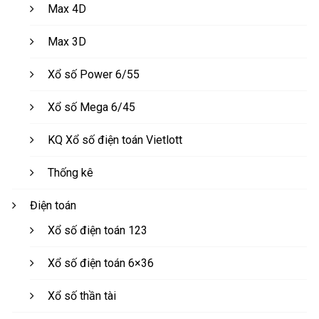
Max 4D
Max 3D
Xổ số Power 6/55
Xổ số Mega 6/45
KQ Xổ số điện toán Vietlott
Thống kê
Điện toán
Xổ số điện toán 123
Xổ số điện toán 6×36
Xổ số thần tài