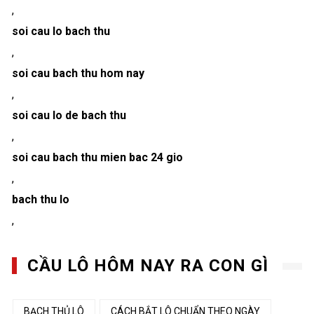
,
soi cau lo bach thu
,
soi cau bach thu hom nay
,
soi cau lo de bach thu
,
soi cau bach thu mien bac 24 gio
,
bach thu lo
,
CẦU LÔ HÔM NAY RA CON GÌ
BẠCH THỦ LÔ
CÁCH BẮT LÔ CHUẨN THEO NGÀY