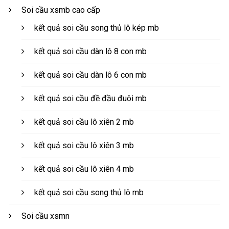
Soi cầu xsmb cao cấp
kết quả soi cầu song thủ lô kép mb
kết quả soi cầu dàn lô 8 con mb
kết quả soi cầu dàn lô 6 con mb
kết quả soi cầu đề đầu đuôi mb
kết quả soi cầu lô xiên 2 mb
kết quả soi cầu lô xiên 3 mb
kết quả soi cầu lô xiên 4 mb
kết quả soi cầu song thủ lô mb
Soi cầu xsmn