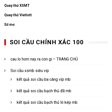
Quay thử XSMT
Quay thử Vietlott
Sổ mơ
SOI CẦU CHÍNH XÁC 100
cau lo hom nay ra con gi – TRANG CHỦ
Soi cầu xsmb siêu vip
kết quả soi cầu ba càng víp mb
kết quả soi cầu bạch thủ đề mb
kết quả soi cầu bạch thủ lô kép mb