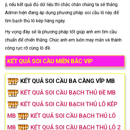
ý, nếu kết quả đủ dữ liệu thì chắc chắn chúng ta sẽ thắng.
Admin hiện đang áp dụng phương pháp soi cầu lô này để
tìm bạch thủ lô kép hàng ngày.
Hy vọng đây sẽ là phương pháp tốt giúp anh em tìm cầu
chuẩn để chiến thắng. Chúc anh em luôn may mắn và thành
công rực rỡ cùng lô đề.
KẾT QUẢ SOI CẦU MIỀN BẮC VIP
KẾT QUẢ SOI CẦU BA CÀNG VÍP MB
KẾT QUẢ SOI CẦU BẠCH THỦ ĐỀ MB
KẾT QUẢ SOI CẦU BẠCH THỦ LÔ KÉP
MB
KẾT QUẢ SOI CẦU BẠCH THỦ LÔ
MB
KẾT QUẢ SOI CẦU BẠCH THỦ LÔ 2