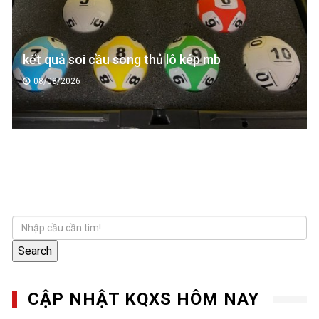
kết quả soi cầu song thủ lô kép mb
08/08/2026
Search
CẬP NHẬT KQXS HÔM NAY