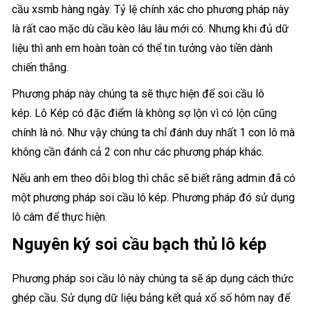
cầu xsmb hàng ngày. Tỷ lệ chính xác cho phương pháp này
là rất cao mặc dù cầu kèo lâu lâu mới có. Nhưng khi đủ dữ
liệu thì anh em hoàn toàn có thể tin tưởng vào tiền dành
chiến thắng.
Phương pháp này chúng ta sẽ thực hiện để soi cầu lô
kép. Lô Kép có đặc điểm là không sợ lộn vì có lộn cũng
chính là nó. Như vậy chúng ta chỉ đánh duy nhất 1 con lô mà
không cần đánh cả 2 con như các phương pháp khác.
Nếu anh em theo dõi blog thì chắc sẽ biết rằng admin đã có
một phương pháp soi cầu lô kép. Phương pháp đó sử dụng
lô câm để thực hiện.
Nguyên ký soi cầu bạch thủ lô kép
Phương pháp soi cầu lô này chúng ta sẽ áp dụng cách thức
ghép cầu. Sử dụng dữ liệu bảng kết quả xổ số hôm nay để