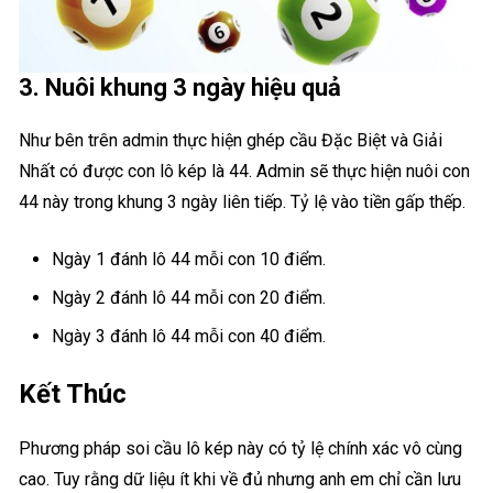
3. Nuôi khung 3 ngày hiệu quả
Như bên trên admin thực hiện ghép cầu Đặc Biệt và Giải
Nhất có được con lô kép là 44. Admin sẽ thực hiện nuôi con
44 này trong khung 3 ngày liên tiếp. Tỷ lệ vào tiền gấp thếp.
Ngày 1 đánh lô 44 mỗi con 10 điểm.
Ngày 2 đánh lô 44 mỗi con 20 điểm.
Ngày 3 đánh lô 44 mỗi con 40 điểm.
Kết Thúc
Phương pháp soi cầu lô kép này có tỷ lệ chính xác vô cùng
cao. Tuy rằng dữ liệu ít khi về đủ nhưng anh em chỉ cần lưu