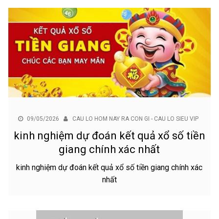
09/05/2026
CAU LO HOM NAY RA CON GI - CAU LO SIEU VIP
kinh nghiệm dự đoán kết quả xổ số tiền
giang chính xác nhất
kinh nghiệm dự đoán kết quả xổ số tiền giang chính xác
nhất