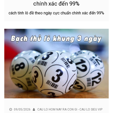
chính xác đến 99%
cách tính lô đề theo ngày cực chuẩn chính xác đến 99%
09/05/2026
CAU LO HOM NAY RA CON GI - CAU LO SIEU VIP