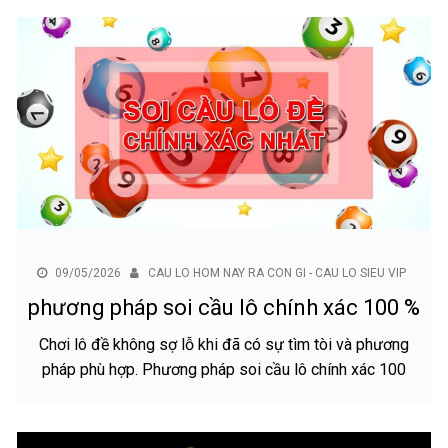
09/05/2026
CAU LO HOM NAY RA CON GI - CAU LO SIEU VIP
phương pháp soi cầu lô chính xác 100 %
Chơi lô đề không sợ lỗ khi đã có sự tìm tòi và phương
pháp phù hợp. Phương pháp soi cầu lô chính xác 100