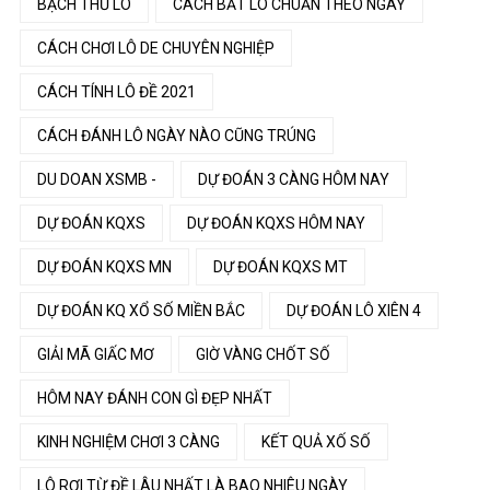
BẠCH THỦ LÔ
CÁCH BẮT LÔ CHUẨN THEO NGÀY
CÁCH CHƠI LÔ DE CHUYÊN NGHIỆP
CÁCH TÍNH LÔ ĐỀ 2021
CÁCH ĐÁNH LÔ NGÀY NÀO CŨNG TRÚNG
DU DOAN XSMB -
DỰ ĐOÁN 3 CÀNG HÔM NAY
DỰ ĐOÁN KQXS
DỰ ĐOÁN KQXS HÔM NAY
DỰ ĐOÁN KQXS MN
DỰ ĐOÁN KQXS MT
DỰ ĐOÁN KQ XỔ SỐ MIỀN BẮC
DỰ ĐOÁN LÔ XIÊN 4
GIẢI MÃ GIẤC MƠ
GIỜ VÀNG CHỐT SỐ
HÔM NAY ĐÁNH CON GÌ ĐẸP NHẤT
KINH NGHIỆM CHƠI 3 CÀNG
KẾT QUẢ XỐ SỐ
LÔ RƠI TỪ ĐỀ LÂU NHẤT LÀ BAO NHIÊU NGÀY