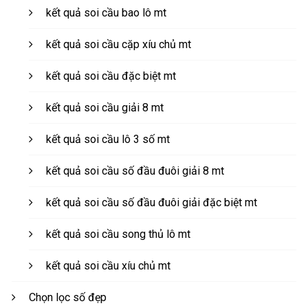
kết quả soi cầu bao lô mt
kết quả soi cầu cặp xíu chủ mt
kết quả soi cầu đặc biệt mt
kết quả soi cầu giải 8 mt
kết quả soi cầu lô 3 số mt
kết quả soi cầu số đầu đuôi giải 8 mt
kết quả soi cầu số đầu đuôi giải đặc biệt mt
kết quả soi cầu song thủ lô mt
kết quả soi cầu xíu chủ mt
Chọn lọc số đẹp