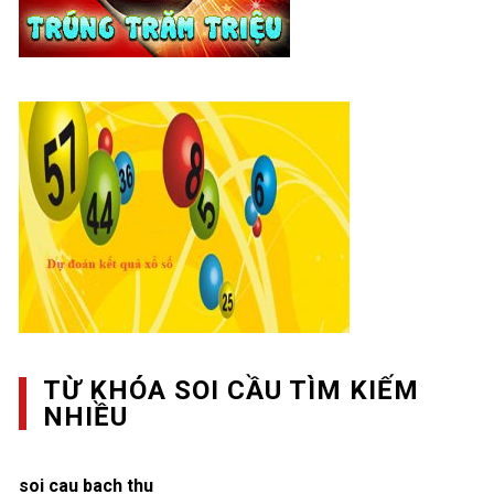
TỪ KHÓA SOI CẦU TÌM KIẾM
NHIỀU
soi cau bach thu