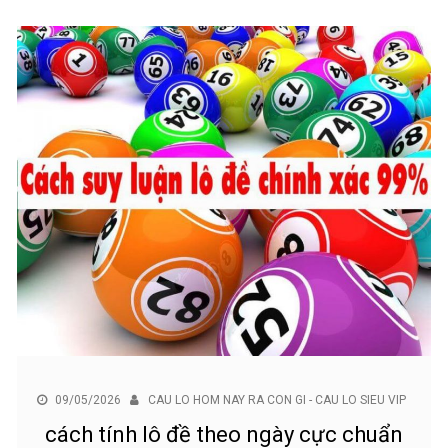
09/05/2026
CAU LO HOM NAY RA CON GI - CAU LO SIEU VIP
cách tính lô đề theo ngày cực chuẩn