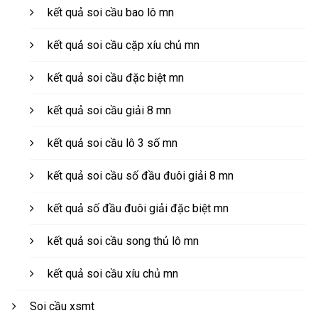
kết quả soi cầu bao lô mn
kết quả soi cầu cặp xíu chủ mn
kết quả soi cầu đặc biệt mn
kết quả soi cầu giải 8 mn
kết quả soi cầu lô 3 số mn
kết quả soi cầu số đầu đuôi giải 8 mn
kết quả số đầu đuôi giải đặc biệt mn
kết quả soi cầu song thủ lô mn
kết quả soi cầu xíu chủ mn
Soi cầu xsmt