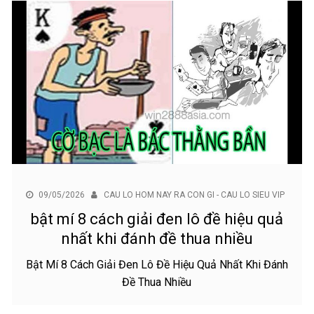
09/05/2026
CAU LO HOM NAY RA CON GI - CAU LO SIEU VIP
bật mí 8 cách giải đen lô đề hiệu quả
nhất khi đánh đề thua nhiều
Bật Mí 8 Cách Giải Đen Lô Đề Hiệu Quả Nhất Khi Đánh
Đề Thua Nhiều