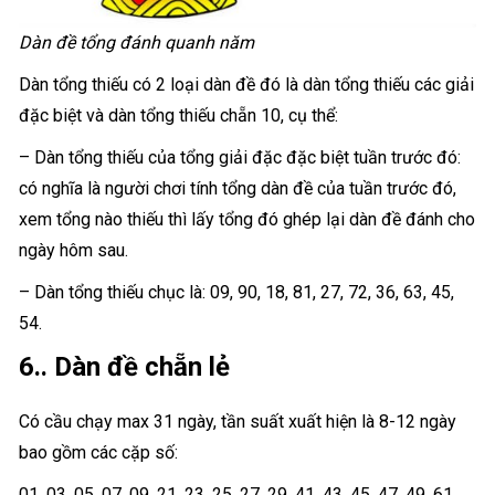
Dàn đề tổng đánh quanh năm
Dàn tổng thiếu có 2 loại dàn đề đó là dàn tổng thiếu các giải
đặc biệt và dàn tổng thiếu chẵn 10, cụ thể:
– Dàn tổng thiếu của tổng giải đặc đặc biệt tuần trước đó:
có nghĩa là người chơi tính tổng dàn đề của tuần trước đó,
xem tổng nào thiếu thì lấy tổng đó ghép lại dàn đề đánh cho
ngày hôm sau.
– Dàn tổng thiếu chục là: 09, 90, 18, 81, 27, 72, 36, 63, 45,
54.
6.. Dàn đề chẵn lẻ
Có cầu chạy max 31 ngày, tần suất xuất hiện là 8-12 ngày
bao gồm các cặp số:
01, 03, 05, 07 ,09, 21, 23, 25, 27, 29, 41, 43, 45, 47, 49, 61,