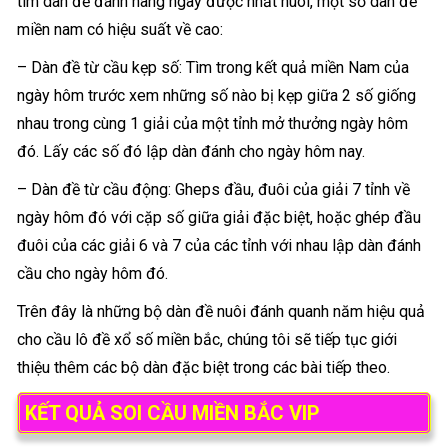
tìm dàn để đánh hàng ngày được nhất nuôi, một số dàn đề
miền nam có hiệu suất về cao:
– Dàn đề từ cầu kẹp số: Tìm trong kết quả miền Nam của
ngày hôm trước xem những số nào bị kẹp giữa 2 số giống
nhau trong cùng 1 giải của một tỉnh mở thưởng ngày hôm
đó. Lấy các số đó lập dàn đánh cho ngày hôm nay.
– Dàn đề từ cầu động: Gheps đầu, đuôi của giải 7 tỉnh về
ngày hôm đó với cặp số giữa giải đặc biệt, hoặc ghép đầu
đuôi của các giải 6 và 7 của các tỉnh với nhau lập dàn đánh
cầu cho ngày hôm đó.
Trên đây là những bộ dàn đề nuôi đánh quanh năm hiệu quả
cho cầu lô đề xổ số miền bắc, chúng tôi sẽ tiếp tục giới
thiệu thêm các bộ dàn đặc biệt trong các bài tiếp theo.
KẾT QUẢ SOI CẦU MIỀN BẮC VIP