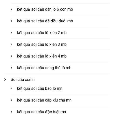
kết quả soi cầu dàn lô 6 con mb
kết quả soi cầu đề đầu đuôi mb
kết quả soi cầu lô xiên 2 mb
kết quả soi cầu lô xiên 3 mb
kết quả soi cầu lô xiên 4 mb
kết quả soi cầu song thủ lô mb
Soi cầu xsmn
kết quả soi cầu bao lô mn
kết quả soi cầu cặp xíu chủ mn
kết quả soi cầu đặc biệt mn