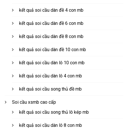
kết quả soi cầu dàn đề 4 con mb
kết quả soi cầu dàn đề 6 con mb
kết quả soi cầu dàn đề 8 con mb
kết quả soi cầu dàn đề 10 con mb
kết quả soi cầu dàn lô 10 con mb
kết quả soi cầu dàn lô 4 con mb
kết quả soi cầu song thủ đề mb
Soi cầu xsmb cao cấp
kết quả soi cầu song thủ lô kép mb
kết quả soi cầu dàn lô 8 con mb