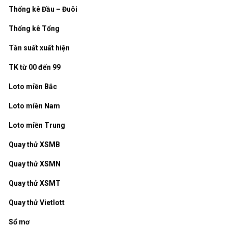
Thống kê Đầu – Đuôi
Thống kê Tổng
Tần suất xuất hiện
TK từ 00 đến 99
Loto miền Bắc
Loto miền Nam
Loto miền Trung
Quay thử XSMB
Quay thử XSMN
Quay thử XSMT
Quay thử Vietlott
Sổ mơ