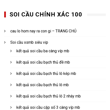
SOI CẦU CHÍNH XÁC 100
cau lo hom nay ra con gi – TRANG CHỦ
Soi cầu xsmb siêu vip
kết quả soi cầu ba càng víp mb
kết quả soi cầu bạch thủ đề mb
kết quả soi cầu bạch thủ lô kép mb
kết quả soi cầu bạch thủ lô mb
kết quả soi cầu bạch thủ lô 2 nháy mb
kết quả soi cầu cặp số 3 càng víp mb