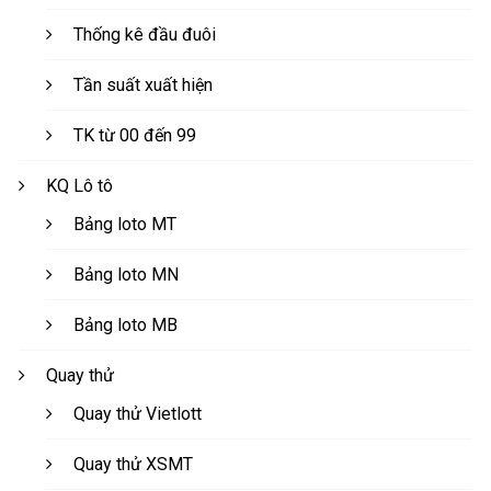
Thống kê đầu đuôi
Tần suất xuất hiện
TK từ 00 đến 99
KQ Lô tô
Bảng loto MT
Bảng loto MN
Bảng loto MB
Quay thử
Quay thử Vietlott
Quay thử XSMT