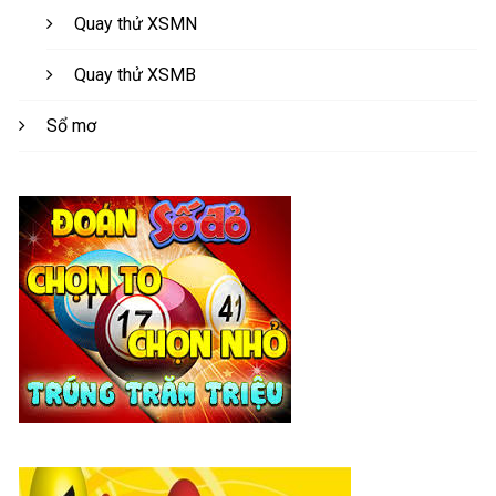
Quay thử XSMN
Quay thử XSMB
Sổ mơ