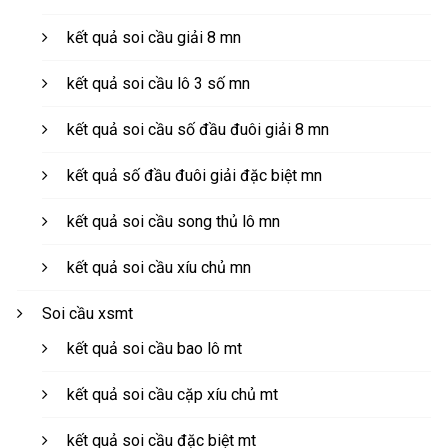
kết quả soi cầu giải 8 mn
kết quả soi cầu lô 3 số mn
kết quả soi cầu số đầu đuôi giải 8 mn
kết quả số đầu đuôi giải đặc biệt mn
kết quả soi cầu song thủ lô mn
kết quả soi cầu xíu chủ mn
Soi cầu xsmt
kết quả soi cầu bao lô mt
kết quả soi cầu cặp xíu chủ mt
kết quả soi cầu đặc biệt mt