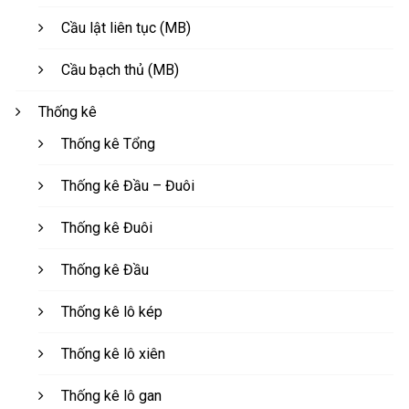
Cầu lật liên tục (MB)
Cầu bạch thủ (MB)
Thống kê
Thống kê Tổng
Thống kê Đầu – Đuôi
Thống kê Đuôi
Thống kê Đầu
Thống kê lô kép
Thống kê lô xiên
Thống kê lô gan