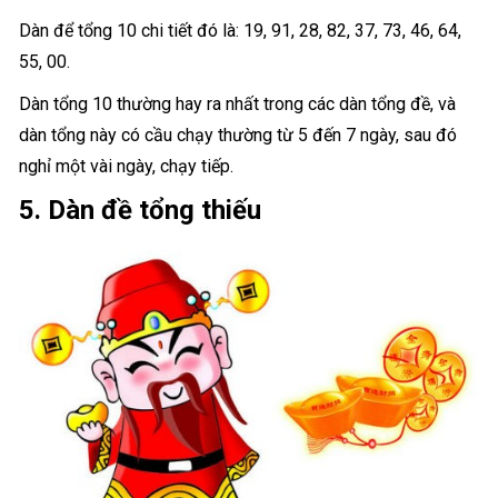
Dàn để tổng 10 chi tiết đó là: 19, 91, 28, 82, 37, 73, 46, 64,
55, 00.
Dàn tổng 10 thường hay ra nhất trong các dàn tổng đề, và
dàn tổng này có cầu chạy thường từ 5 đến 7 ngày, sau đó
nghỉ một vài ngày, chạy tiếp.
5. Dàn đề tổng thiếu