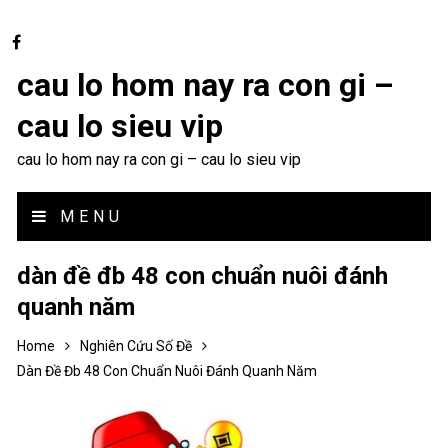
cau lo hom nay ra con gi –
cau lo sieu vip
cau lo hom nay ra con gi – cau lo sieu vip
MENU
dàn đề đb 48 con chuẩn nuôi đánh
quanh năm
Home
Nghiên Cứu Số Đề
Dàn Đề Đb 48 Con Chuẩn Nuôi Đánh Quanh Năm