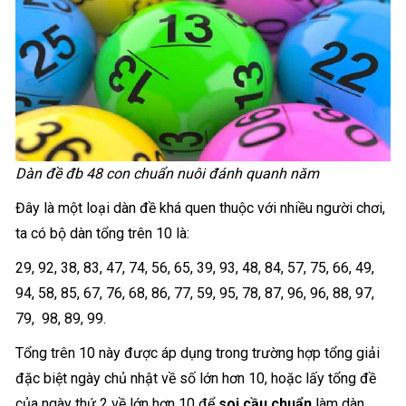
Dàn đề đb 48 con chuẩn nuôi đánh quanh năm
Đây là một loại dàn đề khá quen thuộc với nhiều người chơi,
ta có bộ dàn tổng trên 10 là:
29, 92, 38, 83, 47, 74, 56, 65, 39, 93, 48, 84, 57, 75, 66, 49,
94, 58, 85, 67, 76, 68, 86, 77, 59, 95, 78, 87, 96, 96, 88, 97,
79, 98, 89, 99.
Tổng trên 10 này được áp dụng trong trường hợp tổng giải
đặc biệt ngày chủ nhật về số lớn hơn 10, hoặc lấy tổng đề
của ngày thứ 2 về lớn hơn 10 để
soi cầu chuẩn
làm dàn