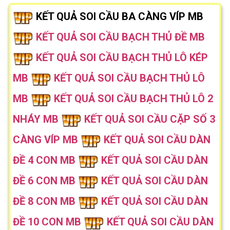
KẾT QUẢ SOI CẦU BA CÀNG VÍP MB
KẾT QUẢ SOI CẦU BẠCH THỦ ĐỀ MB
KẾT QUẢ SOI CẦU BẠCH THỦ LÔ KÉP
MB
KẾT QUẢ SOI CẦU BẠCH THỦ LÔ
MB
KẾT QUẢ SOI CẦU BẠCH THỦ LÔ 2
NHÁY MB
KẾT QUẢ SOI CẦU CẶP SỐ 3
CÀNG VÍP MB
KẾT QUẢ SOI CẦU DÀN
ĐỀ 4 CON MB
KẾT QUẢ SOI CẦU DÀN
ĐỀ 6 CON MB
KẾT QUẢ SOI CẦU DÀN
ĐỀ 8 CON MB
KẾT QUẢ SOI CẦU DÀN
ĐỀ 10 CON MB
KẾT QUẢ SOI CẦU DÀN