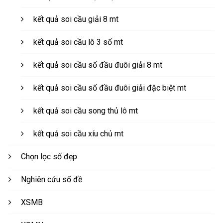
kết quả soi cầu giải 8 mt
kết quả soi cầu lô 3 số mt
kết quả soi cầu số đầu đuôi giải 8 mt
kết quả soi cầu số đầu đuôi giải đặc biệt mt
kết quả soi cầu song thủ lô mt
kết quả soi cầu xíu chủ mt
Chọn lọc số đẹp
Nghiên cứu số đề
XSMB