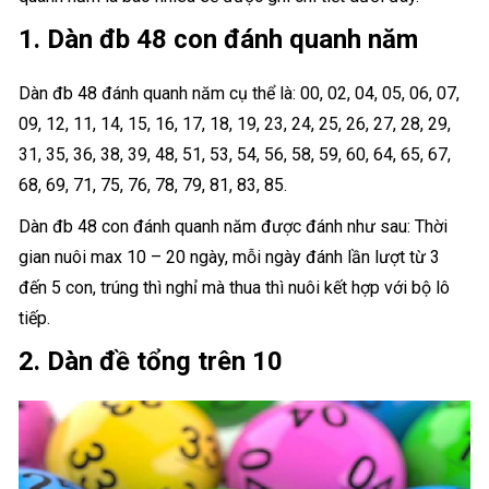
1. Dàn đb 48 con đánh quanh năm
Dàn đb 48 đánh quanh năm cụ thể là: 00, 02, 04, 05, 06, 07,
09, 12, 11, 14, 15, 16, 17, 18, 19, 23, 24, 25, 26, 27, 28, 29,
31, 35, 36, 38, 39, 48, 51, 53, 54, 56, 58, 59, 60, 64, 65, 67,
68, 69, 71, 75, 76, 78, 79, 81, 83, 85.
Dàn đb 48 con đánh quanh năm được đánh như sau: Thời
gian nuôi max 10 – 20 ngày, mỗi ngày đánh lần lượt từ 3
đến 5 con, trúng thì nghỉ mà thua thì nuôi kết hợp với bộ lô
tiếp.
2. Dàn đề tổng trên 10