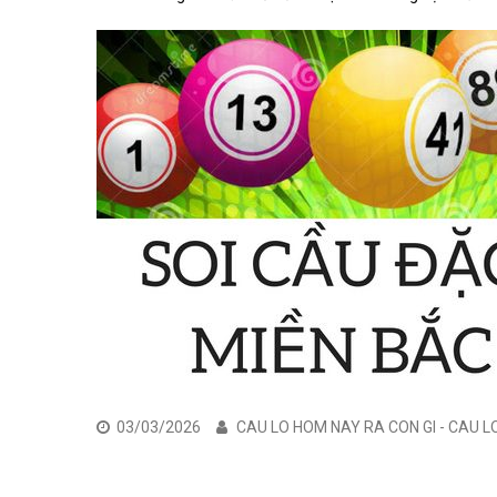
03/03/2026
CAU LO HOM NAY RA CON GI - CAU LO
on