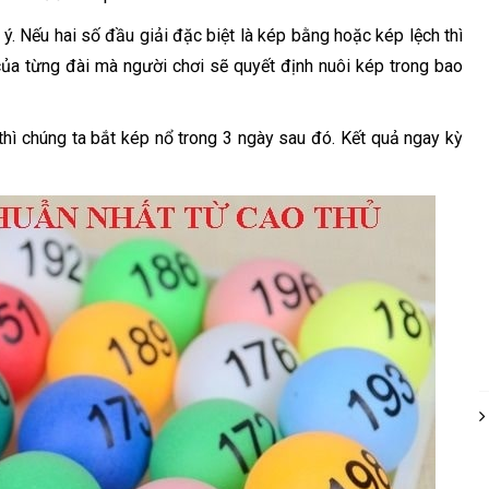
ý. Nếu hai số đầu giải đặc biệt là kép bằng hoặc kép lệch thì
ủa từng đài mà người chơi sẽ quyết định nuôi kép trong bao
thì chúng ta bắt kép nổ trong 3 ngày sau đó. Kết quả ngay kỳ