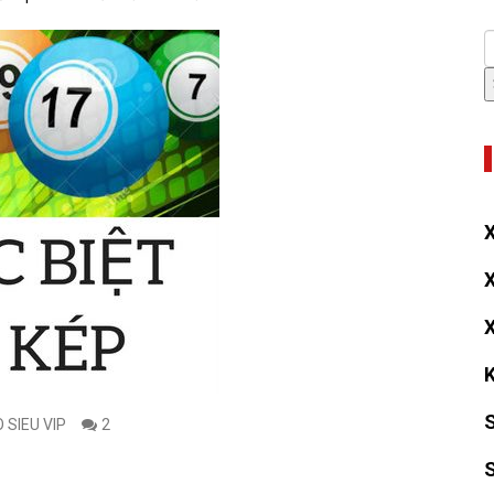
 SIEU VIP
2