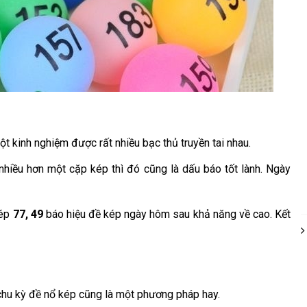
ột kinh nghiệm được rất nhiều bạc thủ truyền tai nhau.
nhiều hơn một cặp kép thì đó cũng là dấu báo tốt lành. Ngày
kép
77, 49
báo hiệu đề kép ngày hôm sau khả năng về cao. Kết
chu kỳ đề nổ kép cũng là một phương pháp hay.