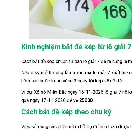
Kinh nghiệm bắt đề kép từ lô giải 7
Cách bắt đề kép chuẩn từ dàn lô giải 7 đã ra cũng là m
Nếu ở kỳ mở thưởng lần trước mà lô giải 7 xuất hiện 
hôm sau hoặc trong vòng 3 ngày tới kép sẽ nổ đề.
Ví dụ
: Xổ số Miền Bắc ngày 16-11-2026 lô giải 7 nổ 
quả ngày 17-11-2026 đề về
250
00
.
Cách bắt đề kép theo chu kỳ
Việc sử dụng các phần mềm hỗ trợ để tính toán được 