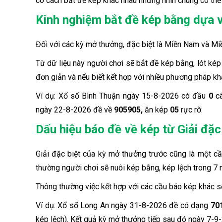
có cách bắt đề kép khác nhau nhưng nhìn chung có thể 
Kinh nghiệm bắt đề kép bằng dựa 
Đối với các kỳ mở thưởng, đặc biệt là Miền Nam và Mi
Từ dữ liệu này người chơi sẽ bắt đề kép bằng, lót kép
đơn giản và nếu biết kết hợp với nhiều phương pháp 
Ví dụ:
Xổ số Bình Thuận ngày 15-8-2026 có đầu
0
câ
ngày 22-8-2026 đề về
9059
05
,
ăn kép
05
rực rỡ.
Dấu hiệu báo đề về kép từ Giải đặc
Giải đặc biệt của kỳ mở thưởng trước cũng là một cầ
thường người chơi sẽ nuôi kép bằng, kép lệch trong 7 
Thông thường việc kết hợp với các cầu báo kép khác s
Ví dụ
: Xổ số Long An ngày 31-8-2026 đề có dạng
70
kép lệch). Kết quả kỳ mở thưởng tiếp sau đó ngày 7-9