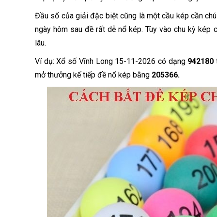
Đầu số của giải đặc biệt cũng là một cầu kép cần chú 
ngày hôm sau đề rất dễ nổ kép. Tùy vào chu kỳ kép c
lâu.
Ví dụ:
Xổ số Vĩnh Long 15-11-2026 có dạng
94
2180
mở thưởng kế tiếp đề nổ kép bằng
2053
66
.