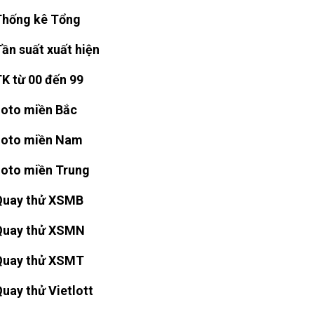
Thống kê Tổng
ần suất xuất hiện
K từ 00 đến 99
Loto miền Bắc
Loto miền Nam
Loto miền Trung
Quay thử XSMB
Quay thử XSMN
Quay thử XSMT
uay thử Vietlott