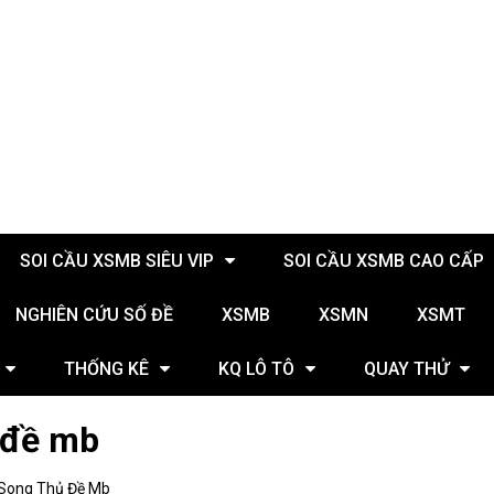
SOI CẦU XSMB SIÊU VIP
SOI CẦU XSMB CAO CẤP
NGHIÊN CỨU SỐ ĐỀ
XSMB
XSMN
XSMT
THỐNG KÊ
KQ LÔ TÔ
QUAY THỬ
 đề mb
 Song Thủ Đề Mb