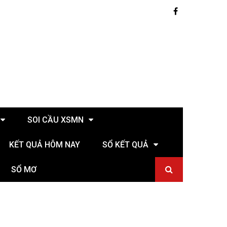
SOI CẦU XSMN
KẾT QUẢ HÔM NAY
SỔ KẾT QUẢ
SỔ MƠ