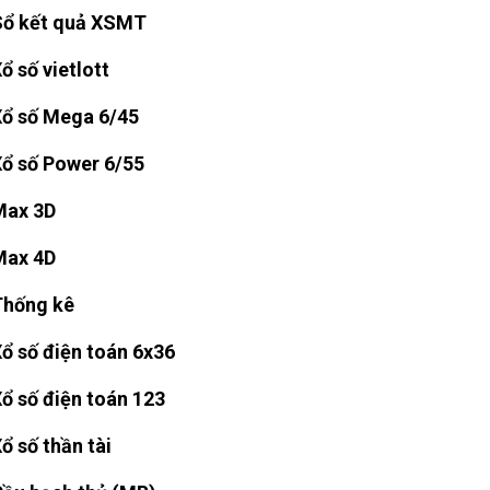
Sổ kết quả XSMT
ổ số vietlott
Xổ số Mega 6/45
ổ số Power 6/55
Max 3D
Max 4D
Thống kê
ổ số điện toán 6x36
ổ số điện toán 123
ổ số thần tài