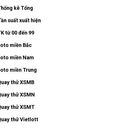
Thống kê Tổng
ần suất xuất hiện
K từ 00 đến 99
Loto miền Bắc
Loto miền Nam
Loto miền Trung
Quay thử XSMB
Quay thử XSMN
Quay thử XSMT
uay thử Vietlott