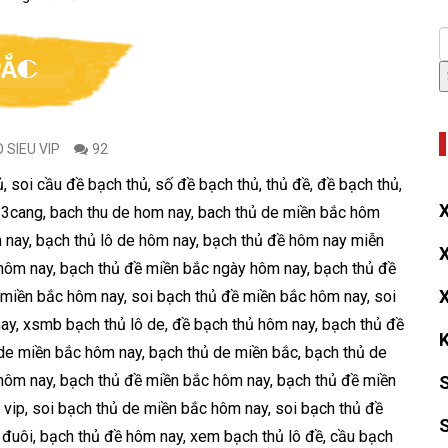
 SIEU VIP
92
, soi cầu đề bạch thủ, số đề bạch thủ, thủ đề, đề bạch thủ,
 3cang, bach thu de hom nay, bach thủ de miền bắc hôm
 nay, bạch thủ lô de hôm nay, bạch thủ đề hôm nay miễn
hôm nay, bạch thủ đề miền bắc ngày hôm nay, bạch thủ đề
 miền bắc hôm nay, soi bạch thủ đề miền bắc hôm nay, soi
ay, xsmb bạch thủ lô de, đề bạch thủ hôm nay, bạch thủ đề
 de miền bắc hôm nay, bạch thủ de miền bắc, bạch thủ de
hôm nay, bạch thủ đề miền bắc hôm nay, bạch thủ đề miền
 vip, soi bạch thủ de miền bắc hôm nay, soi bạch thủ đề
 đuôi, bạch thủ đề hôm nay, xem bạch thủ lô đề, cầu bạch