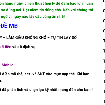
C
ốn hằng ngày, chiến thuật hợp lý để đảm bảo lợi nhuận
 số đúng nơi. Đặt niềm tin đúng chỗ. Đến với chúng tôi
C
ngờ vì ngày nào lấy cầu cũng ăn nhé!
C
 ĐỀ MB
C
 – LÀM GIÀU KHÔNG KHÓ – TỰ TIN LẤY SỐ
T
số tiền
vào ô dịch vụ
T
T
N-Mobile,….
T
 điền mã thẻ, seri và SĐT vào mục nạp thẻ. Khi bạn
a.
 đã phân tích và chọn lọc kỹ nhất mang đến cho bạn!!!
T