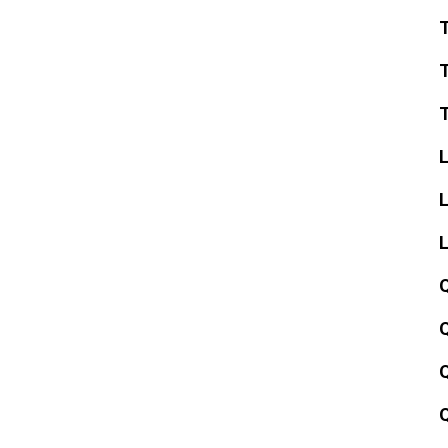
T
T
Q