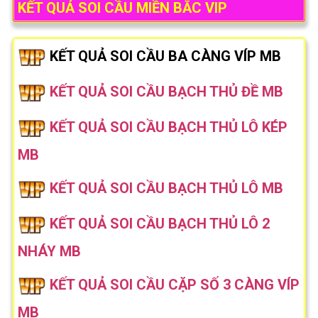
KẾT QUẢ SOI CẦU MIỀN BẮC VIP
KẾT QUẢ SOI CẦU BA CÀNG VÍP MB
KẾT QUẢ SOI CẦU BẠCH THỦ ĐỀ MB
KẾT QUẢ SOI CẦU BẠCH THỦ LÔ KÉP
MB
KẾT QUẢ SOI CẦU BẠCH THỦ LÔ MB
KẾT QUẢ SOI CẦU BẠCH THỦ LÔ 2
NHÁY MB
KẾT QUẢ SOI CẦU CẶP SỐ 3 CÀNG VÍP
MB