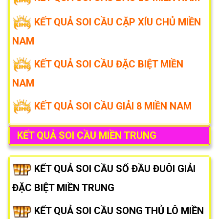
KẾT QUẢ SOI CẦU CẶP XÍU CHỦ MIỀN
NAM
KẾT QUẢ SOI CẦU ĐẶC BIỆT MIỀN
NAM
KẾT QUẢ SOI CẦU GIẢI 8 MIỀN NAM
KẾT QUẢ SOI CẦU MIỀN TRUNG
KẾT QUẢ SOI CẦU SỐ ĐẦU ĐUÔI GIẢI
ĐẶC BIỆT MIỀN TRUNG
KẾT QUẢ SOI CẦU SONG THỦ LÔ MIỀN