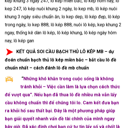
kep khung 3 ngay 247, lô kép miền bắc, lo kep hom nay, lo
kep 247, lô kép nuôi khung 2 ngày, lo kep mb, lô kép nuôi
khung 3 ngày siêu chuẩn ăn, lo kep dep, lô kép đẹp, lô kép
trong ngày, lo kep 888, lô kép 888, nuôi lô kép, kep khung 2
ngay, thống kê dàn lô kép, lô kép khung, lô kép ngày hôm
nay, lô kép gan
KẾT QUẢ SOI CẦU
BẠCH THỦ LÔ KÉP MB
– dự
đoán chuẩn
bạch thủ lô kép miền bắc
– bắt cầu lô đề
chuẩn nhất –
cách đánh lô đề mb
chuẩn
“
Những khó khăn trong cuộc sống là không
tránh khỏi – Việc cần làm là lựa chọn cách thức
để vượt qua”. Nếu bạn đã thua lô đề nhiều mà vẫn lấy
cầu không chuẩn thì để chúng tôi lo. Cam kết đưa bạn
ra khỏi hố sau thất bại. Đây là một phương pháp giúp
bạn giải quyết nhanh vấn đề tài chính của mình ngay
bây giờ. Đã xác định chơi bạn cứ tự tin lấy số và chốt là