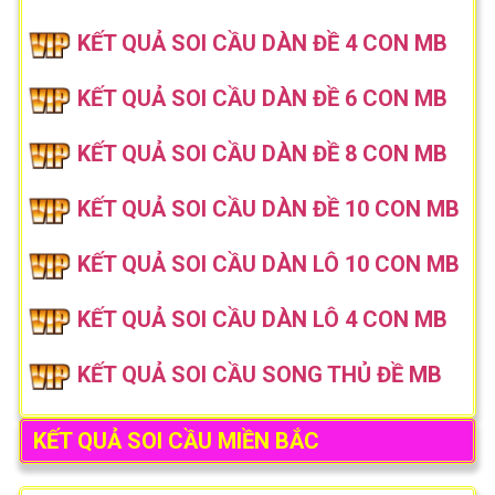
KẾT QUẢ SOI CẦU DÀN ĐỀ 4 CON MB
KẾT QUẢ SOI CẦU DÀN ĐỀ 6 CON MB
KẾT QUẢ SOI CẦU DÀN ĐỀ 8 CON MB
KẾT QUẢ SOI CẦU DÀN ĐỀ 10 CON MB
KẾT QUẢ SOI CẦU DÀN LÔ 10 CON MB
KẾT QUẢ SOI CẦU DÀN LÔ 4 CON MB
KẾT QUẢ SOI CẦU SONG THỦ ĐỀ MB
KẾT QUẢ SOI CẦU MIỀN BẮC