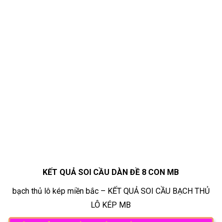
KẾT QUẢ SOI CẦU DÀN ĐỀ 8 CON MB
bạch thủ lô kép miền bắc – KẾT QUẢ SOI CẦU BẠCH THỦ
LÔ KÉP MB