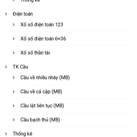
Điện toán
Xổ số điện toán 123
Xổ số điện toán 6×36
Xổ số thần tài
TK Cầu
Cầu về nhiều nháy (MB)
Cầu về cả cặp (MB)
Cầu lật liên tục (MB)
Cầu bạch thủ (MB)
Thống kê