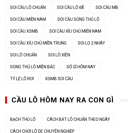
SOI CẦU LÔ CHUẨN
SOI CẦU LÔ ĐỀ
SOI CẦU MB
SOI CẦU MIỀN NAM
SOI CẦU SONG THỦ LÔ
SOI CẦU XSMB
SOI CẦU XÍU CHỦ MIỀN NAM
SOI CẦU XỈU CHỦ MIỀN TRUNG
SOI LO 2 NHÁY
SOI LÔ CHUẨN
SOI LÔ XIÊN
SONG THỦ LÔ MIỀN BẮC
SỐ GÌ HÔM NAY
TỶ LỆ LÔ RƠI
XSMB SOI CẦU
CẦU LÔ HÔM NAY RA CON GÌ
BẠCH THỦ LÔ
CÁCH BẮT LÔ CHUẨN THEO NGÀY
CÁCH CHƠI LÔ DE CHUYÊN NGHIỆP