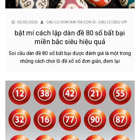
06/05/2026
CAU LO HOM NAY RA CON GI - CAU LO SIEU VIP
bật mí cách lập dàn đề 80 số bất bại
miền bắc siêu hiệu quả
Soi cầu dàn đề 80 số bất bại được đánh giá là một trong
những cách chơi lô đề xổ số đơn giản, đem lại