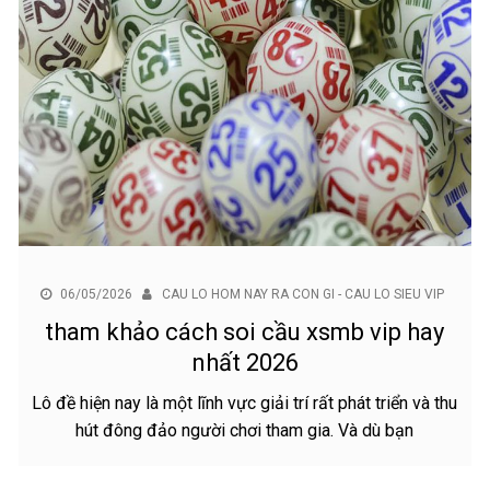
06/05/2026
CAU LO HOM NAY RA CON GI - CAU LO SIEU VIP
tham khảo cách soi cầu xsmb vip hay
nhất 2026
Lô đề hiện nay là một lĩnh vực giải trí rất phát triển và thu
hút đông đảo người chơi tham gia. Và dù bạn