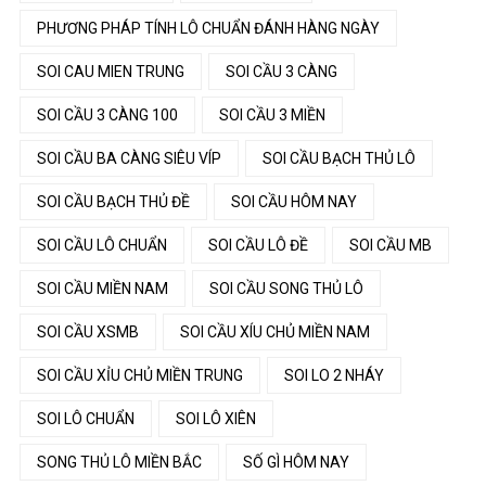
PHƯƠNG PHÁP TÍNH LÔ CHUẨN ĐÁNH HÀNG NGÀY
SOI CAU MIEN TRUNG
SOI CẦU 3 CÀNG
SOI CẦU 3 CÀNG 100
SOI CẦU 3 MIỀN
SOI CẦU BA CÀNG SIÊU VÍP
SOI CẦU BẠCH THỦ LÔ
SOI CẦU BẠCH THỦ ĐỀ
SOI CẦU HÔM NAY
SOI CẦU LÔ CHUẨN
SOI CẦU LÔ ĐỀ
SOI CẦU MB
SOI CẦU MIỀN NAM
SOI CẦU SONG THỦ LÔ
SOI CẦU XSMB
SOI CẦU XÍU CHỦ MIỀN NAM
SOI CẦU XỈU CHỦ MIỀN TRUNG
SOI LO 2 NHÁY
SOI LÔ CHUẨN
SOI LÔ XIÊN
SONG THỦ LÔ MIỀN BẮC
SỐ GÌ HÔM NAY