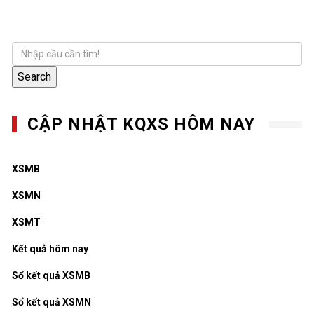
bài
viết
Search
CẬP NHẬT KQXS HÔM NAY
XSMB
XSMN
XSMT
Kết quả hôm nay
Sổ kết quả XSMB
Sổ kết quả XSMN