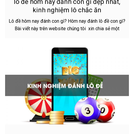
lô đề hôm nay đánh con gì đẹp nhất,
kinh nghiệm lô chắc ăn
Lô đề hôm nay đánh con gì? Hôm nay đánh lô đề con gì?
Bài viết này trên website chúng tôi xin chia sẻ một