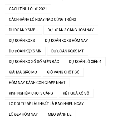
CÁCH TÍNH LÔ ĐỀ 2021
CÁCH ĐÁNH LÔ NGÀY NÀO CŨNG TRÚNG
DU DOAN XSMB -
DỰ ĐOÁN 3 CÀNG HÔM NAY
DỰ ĐOÁN KQXS
DỰ ĐOÁN KQXS HÔM NAY
DỰ ĐOÁN KQXS MN
DỰ ĐOÁN KQXS MT
DỰ ĐOÁN KQ XỔ SỐ MIỀN BẮC
DỰ ĐOÁN LÔ XIÊN 4
GIẢI MÃ GIẤC MƠ
GIỜ VÀNG CHỐT SỐ
HÔM NAY ĐÁNH CON GÌ ĐẸP NHẤT
KINH NGHIỆM CHƠI 3 CÀNG
KẾT QUẢ XỐ SỐ
LÔ RƠI TỪ ĐỀ LÂU NHẤT LÀ BAO NHIÊU NGÀY
LÔ ĐẸP HÔM NAY
MẸO ĐÁNH DE