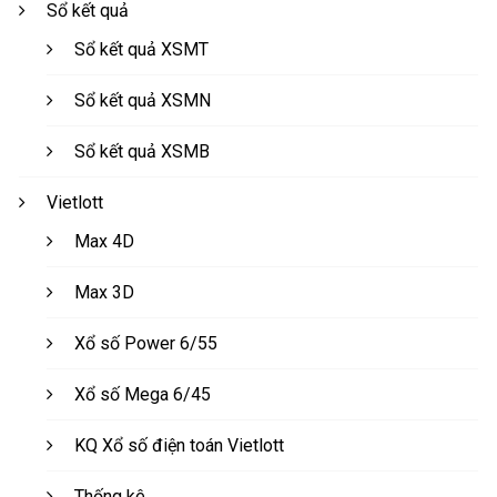
Sổ kết quả
Sổ kết quả XSMT
Sổ kết quả XSMN
Sổ kết quả XSMB
Vietlott
Max 4D
Max 3D
Xổ số Power 6/55
Xổ số Mega 6/45
KQ Xổ số điện toán Vietlott
Thống kê