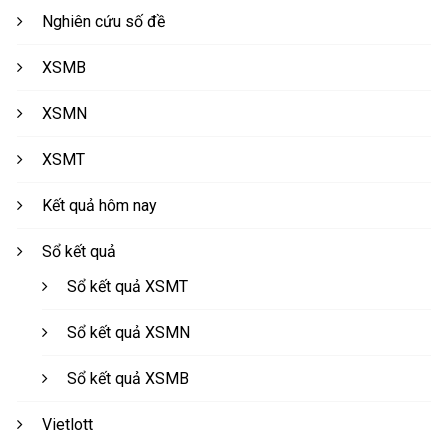
Nghiên cứu số đề
XSMB
XSMN
XSMT
Kết quả hôm nay
Sổ kết quả
Sổ kết quả XSMT
Sổ kết quả XSMN
Sổ kết quả XSMB
Vietlott