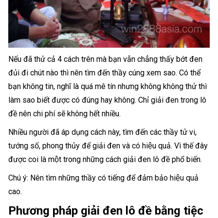
Nếu đã thử cả 4 cách trên mà bạn vẫn chẳng thấy bớt đen
đủi đi chút nào thì nên tìm đến thầy cúng xem sao. Có thể
bạn không tin, nghĩ là quá mê tín nhưng không không thử thì
làm sao biết được có đúng hay không. Chỉ giải đen trong lô
đề nên chi phí sẽ không hết nhiều.
Nhiều người đã áp dụng cách này, tìm đến các thầy tử vi,
tướng số, phong thủy để giải đen và có hiệu quả. Vì thế đây
được coi là một trong những cách giải đen lô đề phổ biến.
Chú ý: Nên tìm những thầy có tiếng để đảm bảo hiệu quả
cao.
Phương pháp giải đen lô đề bằng tiệc