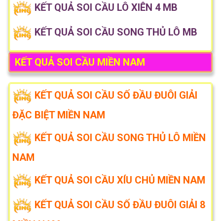
KẾT QUẢ SOI CẦU LÔ XIÊN 4 MB
KẾT QUẢ SOI CẦU SONG THỦ LÔ MB
KẾT QUẢ SOI CẦU MIỀN NAM
KẾT QUẢ SOI CẦU SỐ ĐẦU ĐUÔI GIẢI
ĐẶC BIỆT MIỀN NAM
KẾT QUẢ SOI CẦU SONG THỦ LÔ MIỀN
NAM
KẾT QUẢ SOI CẦU XÍU CHỦ MIỀN NAM
KẾT QUẢ SOI CẦU SỐ ĐẦU ĐUÔI GIẢI 8