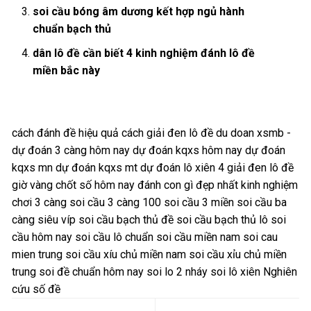
soi cầu bóng âm dương kết hợp ngủ hành
chuẩn bạch thủ
dân lô đề cần biết 4 kinh nghiệm đánh lô đề
miền bắc này
cách đánh đề hiệu quả
cách giải đen lô đề
du doan xsmb -
dự đoán 3 càng hôm nay
dự đoán kqxs hôm nay
dự đoán
kqxs mn
dự đoán kqxs mt
dự đoán lô xiên 4
giải đen lô đề
giờ vàng chốt số
hôm nay đánh con gì đẹp nhất
kinh nghiệm
chơi 3 càng
soi cầu 3 càng 100
soi cầu 3 miền
soi cầu ba
càng siêu víp
soi cầu bạch thủ đề
soi cầu bạch thủ lô
soi
cầu hôm nay
soi cầu lô chuẩn
soi cầu miền nam
soi cau
mien trung
soi cầu xíu chủ miền nam
soi cầu xỉu chủ miền
trung
soi đề chuẩn hôm nay
soi lo 2 nháy
soi lô xiên
Nghiên
cứu số đề
Điều