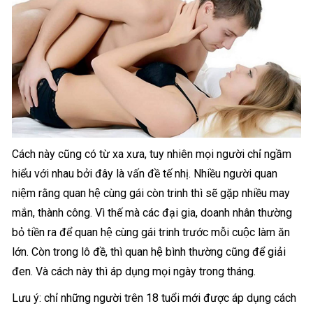
Cách này cũng có từ xa xưa, tuy nhiên mọi người chỉ ngầm
hiểu với nhau bởi đây là vấn đề tế nhị. Nhiều người quan
niệm rằng quan hệ cùng gái còn trinh thì sẽ gặp nhiều may
mắn, thành công. Vì thế mà các đại gia, doanh nhân thường
bỏ tiền ra để quan hệ cùng gái trinh trước mỗi cuộc làm ăn
lớn. Còn trong lô đề, thì quan hệ bình thường cũng để giải
đen. Và cách này thì áp dụng mọi ngày trong tháng.
Lưu ý: chỉ những người trên 18 tuổi mới được áp dụng cách