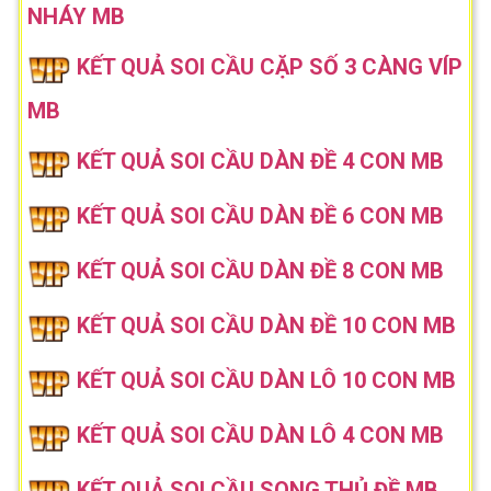
NHÁY MB
KẾT QUẢ SOI CẦU CẶP SỐ 3 CÀNG VÍP
MB
KẾT QUẢ SOI CẦU DÀN ĐỀ 4 CON MB
KẾT QUẢ SOI CẦU DÀN ĐỀ 6 CON MB
KẾT QUẢ SOI CẦU DÀN ĐỀ 8 CON MB
KẾT QUẢ SOI CẦU DÀN ĐỀ 10 CON MB
KẾT QUẢ SOI CẦU DÀN LÔ 10 CON MB
KẾT QUẢ SOI CẦU DÀN LÔ 4 CON MB
KẾT QUẢ SOI CẦU SONG THỦ ĐỀ MB