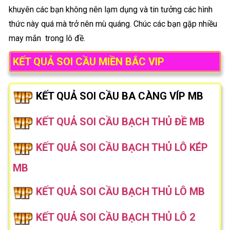
khuyên các bạn không nên lạm dụng và tin tưởng các hình
thức này quá mà trở nên mù quáng. Chúc các bạn gặp nhiều
may mắn trong lô đề.
KẾT QUẢ SOI CẦU MIỀN BẮC VIP
KẾT QUẢ SOI CẦU BA CÀNG VÍP MB
KẾT QUẢ SOI CẦU BẠCH THỦ ĐỀ MB
KẾT QUẢ SOI CẦU BẠCH THỦ LÔ KÉP
MB
KẾT QUẢ SOI CẦU BẠCH THỦ LÔ MB
KẾT QUẢ SOI CẦU BẠCH THỦ LÔ 2