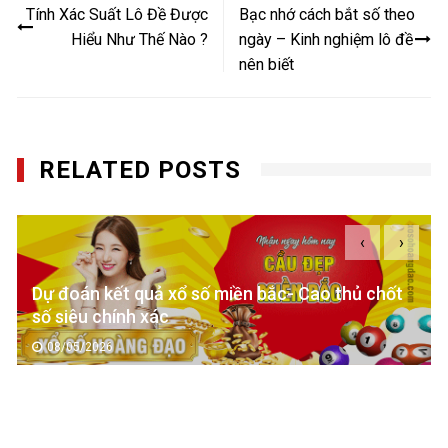
Tính Xác Suất Lô Đề Được
Bạc nhớ cách bắt số theo
hướng
Hiểu Như Thế Nào ?
ngày – Kinh nghiệm lô đề
bài
nên biết
viết
RELATED POSTS
‹
›
Dự đoán kết quả xổ số miền bắc- Cao thủ chốt
số siêu chính xác
08/05/2026