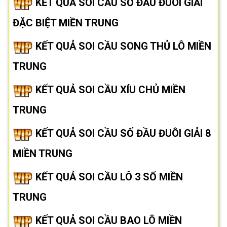
KẾT QUẢ SOI CẦU SỐ ĐẦU ĐUÔI GIẢI
ĐẶC BIỆT MIỀN TRUNG
KẾT QUẢ SOI CẦU SONG THỦ LÔ MIỀN
TRUNG
KẾT QUẢ SOI CẦU XÍU CHỦ MIỀN
TRUNG
KẾT QUẢ SOI CẦU SỐ ĐẦU ĐUÔI GIẢI 8
MIỀN TRUNG
KẾT QUẢ SOI CẦU LÔ 3 SỐ MIỀN
TRUNG
KẾT QUẢ SOI CẦU BAO LÔ MIỀN