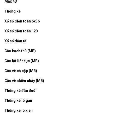
Max 4D
Thống kê
Xổ số điện toán 6x36
Xổ số điện toán 123
Xổ số thần tài
Cầu bạch thủ (MB)
Cầu lật liên tục (MB)
Cầu về cả cặp (MB)
Cầu về nhiều nháy (MB)
Thống kê đầu đuôi
Thống kê lô gan
Thống kê lô xiên