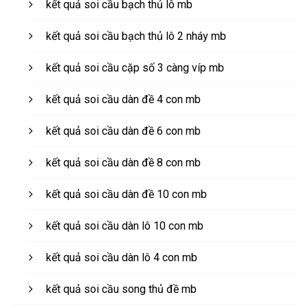
kết quả soi cầu bạch thủ lô mb
kết quả soi cầu bạch thủ lô 2 nháy mb
kết quả soi cầu cặp số 3 càng víp mb
kết quả soi cầu dàn đề 4 con mb
kết quả soi cầu dàn đề 6 con mb
kết quả soi cầu dàn đề 8 con mb
kết quả soi cầu dàn đề 10 con mb
kết quả soi cầu dàn lô 10 con mb
kết quả soi cầu dàn lô 4 con mb
kết quả soi cầu song thủ đề mb