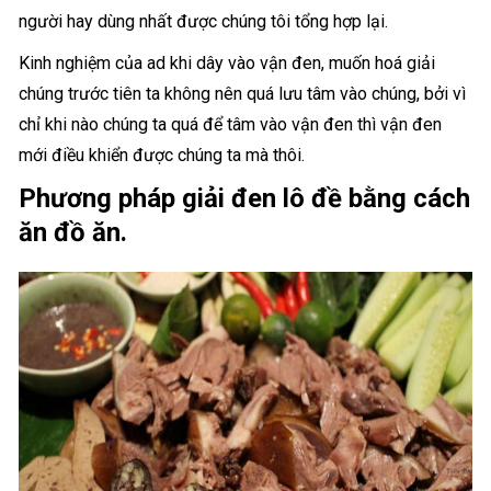
người hay dùng nhất được chúng tôi tổng hợp lại.
Kinh nghiệm của ad khi dây vào vận đen, muốn hoá giải
chúng trước tiên ta không nên quá lưu tâm vào chúng, bởi vì
chỉ khi nào chúng ta quá để tâm vào vận đen thì vận đen
mới điều khiển được chúng ta mà thôi.
Phương pháp giải đen lô đề bằng cách
ăn đồ ăn.