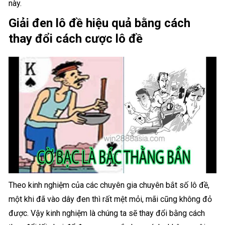
này.
Giải đen lô đề hiệu quả bằng cách
thay đổi cách cược lô đề
Theo kinh nghiệm của các chuyên gia chuyên bắt số lô đề,
một khi đã vào dây đen thì rất mệt mỏi, mãi cũng không đỏ
được. Vậy kinh nghiệm là chúng ta sẽ thay đổi bằng cách