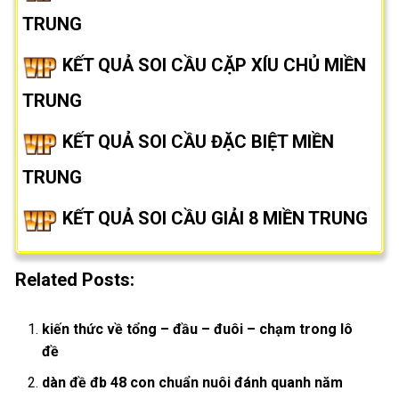
TRUNG
KẾT QUẢ SOI CẦU CẶP XÍU CHỦ MIỀN
TRUNG
KẾT QUẢ SOI CẦU ĐẶC BIỆT MIỀN
TRUNG
KẾT QUẢ SOI CẦU GIẢI 8 MIỀN TRUNG
Related Posts:
kiến thức về tổng – đầu – đuôi – chạm trong lô
đề
dàn đề đb 48 con chuẩn nuôi đánh quanh năm