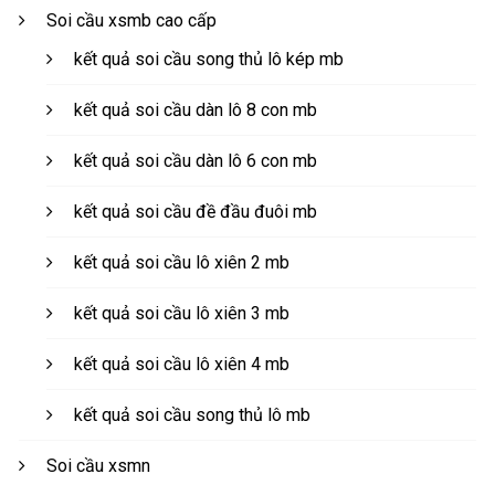
Soi cầu xsmb cao cấp
kết quả soi cầu song thủ lô kép mb
kết quả soi cầu dàn lô 8 con mb
kết quả soi cầu dàn lô 6 con mb
kết quả soi cầu đề đầu đuôi mb
kết quả soi cầu lô xiên 2 mb
kết quả soi cầu lô xiên 3 mb
kết quả soi cầu lô xiên 4 mb
kết quả soi cầu song thủ lô mb
Soi cầu xsmn