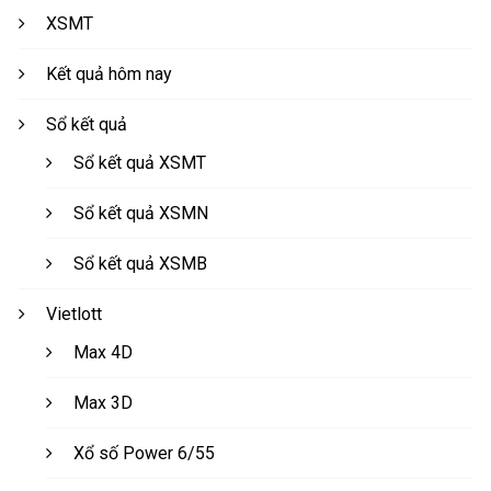
XSMT
Kết quả hôm nay
Sổ kết quả
Sổ kết quả XSMT
Sổ kết quả XSMN
Sổ kết quả XSMB
Vietlott
Max 4D
Max 3D
Xổ số Power 6/55