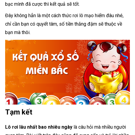
bạc mình đã cược thì kết quả sẽ tốt.
Đây không hẳn là một cách thức rơi lô mạo hiểm đâu nhé,
chỉ cần bạn có quyết tâm, số tiền thắng đậm sẽ thuộc về
bạn mà thôi.
Tạm kết
Lô rơi lâu nhất bao nhiêu ngày
là câu hỏi mà nhiều người