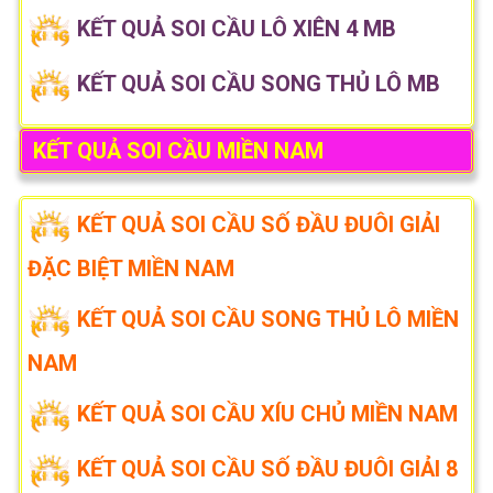
KẾT QUẢ SOI CẦU LÔ XIÊN 4 MB
KẾT QUẢ SOI CẦU SONG THỦ LÔ MB
KẾT QUẢ SOI CẦU MIỀN NAM
KẾT QUẢ SOI CẦU SỐ ĐẦU ĐUÔI GIẢI
ĐẶC BIỆT MIỀN NAM
KẾT QUẢ SOI CẦU SONG THỦ LÔ MIỀN
NAM
KẾT QUẢ SOI CẦU XÍU CHỦ MIỀN NAM
KẾT QUẢ SOI CẦU SỐ ĐẦU ĐUÔI GIẢI 8