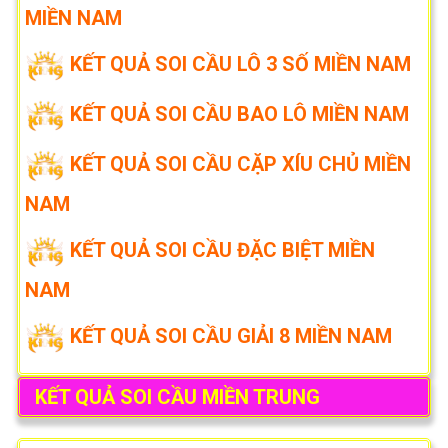
MIỀN NAM
KẾT QUẢ SOI CẦU LÔ 3 SỐ MIỀN NAM
KẾT QUẢ SOI CẦU BAO LÔ MIỀN NAM
KẾT QUẢ SOI CẦU CẶP XÍU CHỦ MIỀN
NAM
KẾT QUẢ SOI CẦU ĐẶC BIỆT MIỀN
NAM
KẾT QUẢ SOI CẦU GIẢI 8 MIỀN NAM
KẾT QUẢ SOI CẦU MIỀN TRUNG