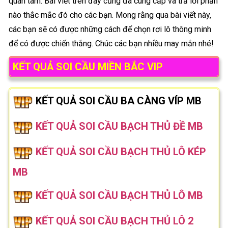
quan tâm. Bài viết trên đây cũng đã cung cấp và trả lời phần
nào thắc mắc đó cho các bạn. Mong rằng qua bài viết này,
các bạn sẽ có được những cách để chọn rơi lô thông minh
để có được chiến thắng. Chúc các bạn nhiều may mắn nhé!
KẾT QUẢ SOI CẦU MIỀN BẮC VIP
KẾT QUẢ SOI CẦU BA CÀNG VÍP MB
KẾT QUẢ SOI CẦU BẠCH THỦ ĐỀ MB
KẾT QUẢ SOI CẦU BẠCH THỦ LÔ KÉP
MB
KẾT QUẢ SOI CẦU BẠCH THỦ LÔ MB
KẾT QUẢ SOI CẦU BẠCH THỦ LÔ 2