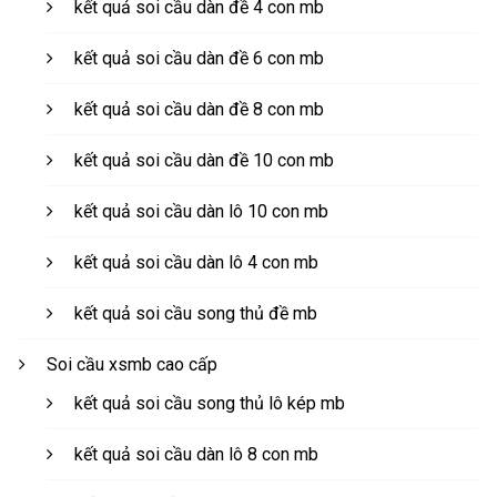
kết quả soi cầu dàn đề 4 con mb
kết quả soi cầu dàn đề 6 con mb
kết quả soi cầu dàn đề 8 con mb
kết quả soi cầu dàn đề 10 con mb
kết quả soi cầu dàn lô 10 con mb
kết quả soi cầu dàn lô 4 con mb
kết quả soi cầu song thủ đề mb
Soi cầu xsmb cao cấp
kết quả soi cầu song thủ lô kép mb
kết quả soi cầu dàn lô 8 con mb