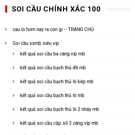
SOI CẦU CHÍNH XÁC 100
cau lo hom nay ra con gi – TRANG CHỦ
Soi cầu xsmb siêu vip
kết quả soi cầu ba càng víp mb
kết quả soi cầu bạch thủ đề mb
kết quả soi cầu bạch thủ lô kép mb
kết quả soi cầu bạch thủ lô mb
kết quả soi cầu bạch thủ lô 2 nháy mb
kết quả soi cầu cặp số 3 càng víp mb