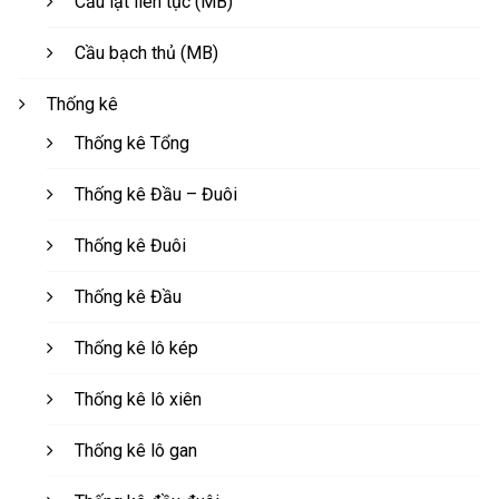
Cầu lật liên tục (MB)
Cầu bạch thủ (MB)
Thống kê
Thống kê Tổng
Thống kê Đầu – Đuôi
Thống kê Đuôi
Thống kê Đầu
Thống kê lô kép
Thống kê lô xiên
Thống kê lô gan