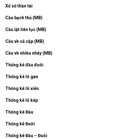
Xổ số thần tài
Cầu bạch thủ (MB)
Cầu lật liên tục (MB)
Cầu về cả cặp (MB)
Cầu về nhiều nháy (MB)
Thống kê đầu đuôi
Thống kê lô gan
Thống kê lô xiên
Thống kê lô kép
Thống kê Đầu
Thống kê Đuôi
Thống kê Đầu – Đuôi