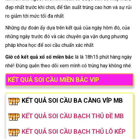
đẹp nhất trước khi chơi, để tần suất trúng cao hơn và sự rủi
ro giảm tới mức tối đa nhất.
Những dự đoán ấy dựa trên kết quả của ngày hôm đó, của
những ngày trước đó và các chuyên gia vận dụng phương
pháp khoa học để soi cầu chuẩn xác nhất.
Giờ có kết quả xổ số miền bắc
là là 18h15 phút hàng ngày
nhé! Đừng quên theo dõi xem mình có trúng hay không nhé.
KẾT QUẢ SOI CẦU MIỀN BẮC VIP
KẾT QUẢ SOI CẦU BA CÀNG VÍP MB
KẾT QUẢ SOI CẦU BẠCH THỦ ĐỀ MB
KẾT QUẢ SOI CẦU BẠCH THỦ LÔ KÉP