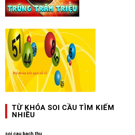
TỪ KHÓA SOI CẦU TÌM KIẾM
NHIỀU
soi cau bach thu