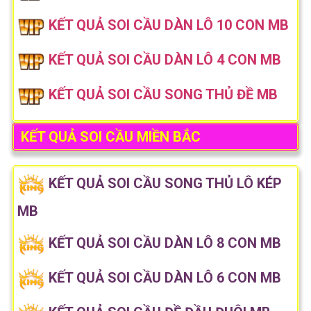
KẾT QUẢ SOI CẦU DÀN LÔ 10 CON MB
KẾT QUẢ SOI CẦU DÀN LÔ 4 CON MB
KẾT QUẢ SOI CẦU SONG THỦ ĐỀ MB
KẾT QUẢ SOI CẦU MIỀN BẮC
KẾT QUẢ SOI CẦU SONG THỦ LÔ KÉP
MB
KẾT QUẢ SOI CẦU DÀN LÔ 8 CON MB
KẾT QUẢ SOI CẦU DÀN LÔ 6 CON MB