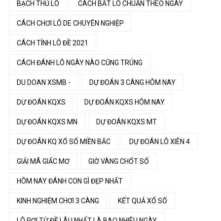
BẠCH THỦ LÔ
CÁCH BẮT LÔ CHUẨN THEO NGÀY
CÁCH CHƠI LÔ DE CHUYÊN NGHIỆP
CÁCH TÍNH LÔ ĐỀ 2021
CÁCH ĐÁNH LÔ NGÀY NÀO CŨNG TRÚNG
DU DOAN XSMB -
DỰ ĐOÁN 3 CÀNG HÔM NAY
DỰ ĐOÁN KQXS
DỰ ĐOÁN KQXS HÔM NAY
DỰ ĐOÁN KQXS MN
DỰ ĐOÁN KQXS MT
DỰ ĐOÁN KQ XỔ SỐ MIỀN BẮC
DỰ ĐOÁN LÔ XIÊN 4
GIẢI MÃ GIẤC MƠ
GIỜ VÀNG CHỐT SỐ
HÔM NAY ĐÁNH CON GÌ ĐẸP NHẤT
KINH NGHIỆM CHƠI 3 CÀNG
KẾT QUẢ XỐ SỐ
LÔ RƠI TỪ ĐỀ LÂU NHẤT LÀ BAO NHIÊU NGÀY