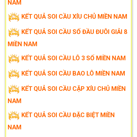
NAM
KẾT QUẢ SOI CẦU XÍU CHỦ MIỀN NAM
KẾT QUẢ SOI CẦU SỐ ĐẦU ĐUÔI GIẢI 8
MIỀN NAM
KẾT QUẢ SOI CẦU LÔ 3 SỐ MIỀN NAM
KẾT QUẢ SOI CẦU BAO LÔ MIỀN NAM
KẾT QUẢ SOI CẦU CẶP XÍU CHỦ MIỀN
NAM
KẾT QUẢ SOI CẦU ĐẶC BIỆT MIỀN
NAM