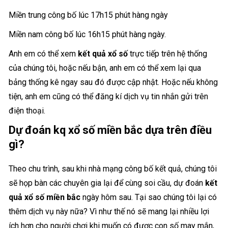
Miền trung công bố lúc 17h15 phút hàng ngày
Miền nam công bố lúc 16h15 phút hàng ngày.
Anh em có thể xem
kết quả xổ số
trực tiếp trên hệ thống
của chúng tôi, hoặc nếu bận, anh em có thể xem lại qua
bảng thống kê ngay sau đó được cập nhật. Hoặc nếu không
tiện, anh em cũng có thể đăng kí dịch vụ tin nhắn gửi trên
điện thoại.
Dự đoán kq xổ số miền bắc dựa trên điều
gì?
Theo chu trình, sau khi nhà mạng công bố kết quả, chúng tôi
sẽ họp bàn các chuyên gia lại để cùng soi cầu, dự đoán
kết
quả xổ số miền bắc
ngày hôm sau. Tại sao chúng tôi lại có
thêm dịch vụ này nữa? Vì như thế nó sẽ mang lại nhiều lợi
ích hơn cho người chơi khi muốn có được con số may mắn,