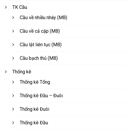
TK Cầu
Cầu về nhiều nháy (MB)
Cầu về cả cặp (MB)
Cầu lật liên tục (MB)
Cầu bạch thủ (MB)
Thống kê
Thống kê Tổng
Thống kê Đầu – Đuôi
Thống kê Đuôi
Thống kê Đầu