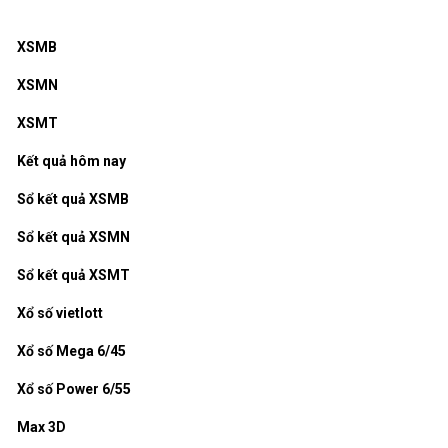
XSMB
XSMN
XSMT
Kết quả hôm nay
Sổ kết quả XSMB
Sổ kết quả XSMN
Sổ kết quả XSMT
Xổ số vietlott
Xổ số Mega 6/45
Xổ số Power 6/55
Max 3D