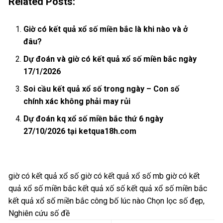
Related Posts:
Giờ có kết quả xổ số miền bắc là khi nào và ở
đâu?
Dự đoán và giờ có kết quả xổ số miền bắc ngày
17/1/2026
Soi cầu kết quả xổ số trong ngày – Con số
chính xác không phải may rủi
Dự đoán kq xổ số miền bắc thứ 6 ngày
27/10/2026 tại ketqua18h.com
giờ có kết quả xổ số
giờ có kết quả xổ số mb
giờ có kết
quả xổ số miền bắc
kết quả xố số
kết quả xổ số miền bắc
kết quả xổ số miền bắc công bố lúc nào
Chọn lọc số đẹp
,
Nghiên cứu số đề