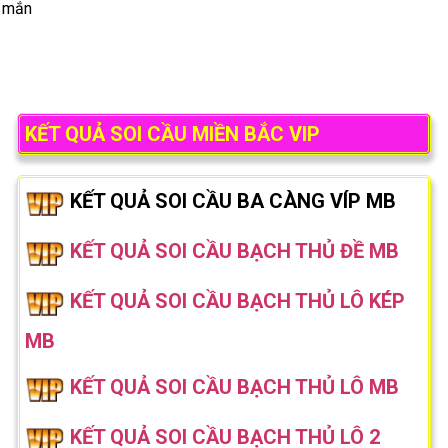
mắn
KẾT QUẢ SOI CẦU MIỀN BẮC VIP
KẾT QUẢ SOI CẦU BA CÀNG VÍP MB
KẾT QUẢ SOI CẦU BẠCH THỦ ĐỀ MB
KẾT QUẢ SOI CẦU BẠCH THỦ LÔ KÉP
MB
KẾT QUẢ SOI CẦU BẠCH THỦ LÔ MB
KẾT QUẢ SOI CẦU BẠCH THỦ LÔ 2