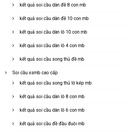
kết quả soi cầu dàn đề 8 con mb
kết quả soi cầu dàn đề 10 con mb
kết quả soi cầu dàn lô 10 con mb
kết quả soi cầu dàn lô 4 con mb
kết quả soi cầu song thủ đề mb
Soi cầu xsmb cao cấp
kết quả soi cầu song thủ lô kép mb
kết quả soi cầu dàn lô 8 con mb
kết quả soi cầu dàn lô 6 con mb
kết quả soi cầu đề đầu đuôi mb