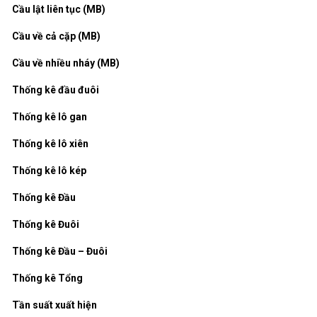
Cầu lật liên tục (MB)
Cầu về cả cặp (MB)
Cầu về nhiều nháy (MB)
Thống kê đầu đuôi
Thống kê lô gan
Thống kê lô xiên
Thống kê lô kép
Thống kê Đầu
Thống kê Đuôi
Thống kê Đầu – Đuôi
Thống kê Tổng
Tần suất xuất hiện