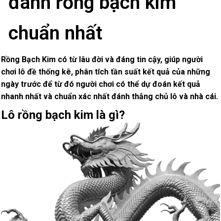
đánh rồng bạch kim
chuẩn nhất
Rồng Bạch Kim có từ lâu đời và đáng tin cậy, giúp người
chơi lô đề thống kê, phân tích tần suất kết quả của những
ngày trước để từ đó người chơi có thể dự đoán kết quả
nhanh nhất và chuẩn xác nhất đánh thắng chủ lô và nhà cái.
Lô rồng bạch kim là gì?