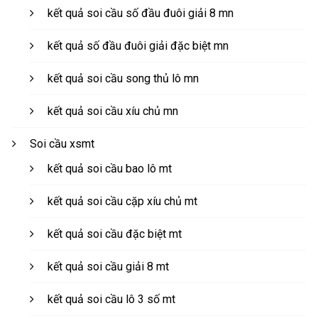
kết quả soi cầu số đầu đuôi giải 8 mn
kết quả số đầu đuôi giải đặc biệt mn
kết quả soi cầu song thủ lô mn
kết quả soi cầu xíu chủ mn
Soi cầu xsmt
kết quả soi cầu bao lô mt
kết quả soi cầu cặp xíu chủ mt
kết quả soi cầu đặc biệt mt
kết quả soi cầu giải 8 mt
kết quả soi cầu lô 3 số mt