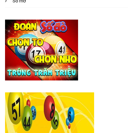
Sổ mơ