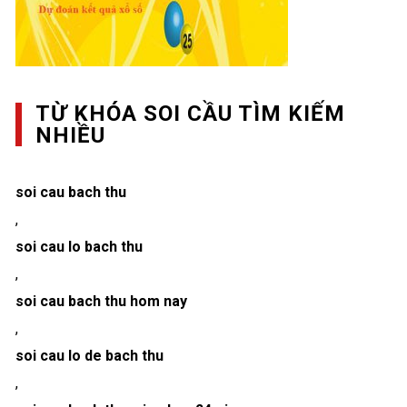
TỪ KHÓA SOI CẦU TÌM KIẾM
NHIỀU
soi cau bach thu
,
soi cau lo bach thu
,
soi cau bach thu hom nay
,
soi cau lo de bach thu
,