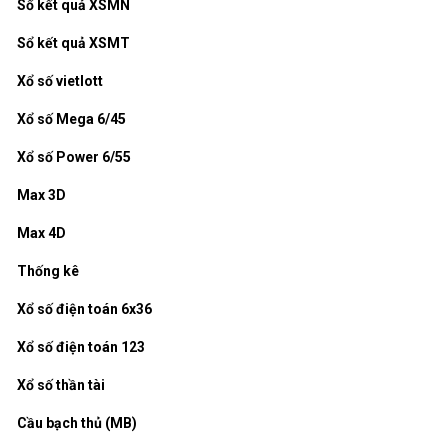
Sổ kết quả XSMN
Sổ kết quả XSMT
Xổ số vietlott
Xổ số Mega 6/45
Xổ số Power 6/55
Max 3D
Max 4D
Thống kê
Xổ số điện toán 6x36
Xổ số điện toán 123
Xổ số thần tài
Cầu bạch thủ (MB)