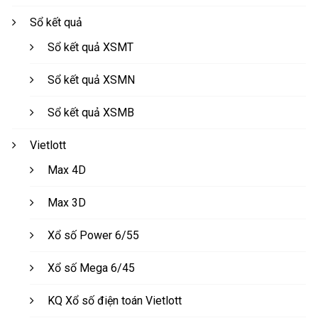
Sổ kết quả
Sổ kết quả XSMT
Sổ kết quả XSMN
Sổ kết quả XSMB
Vietlott
Max 4D
Max 3D
Xổ số Power 6/55
Xổ số Mega 6/45
KQ Xổ số điện toán Vietlott