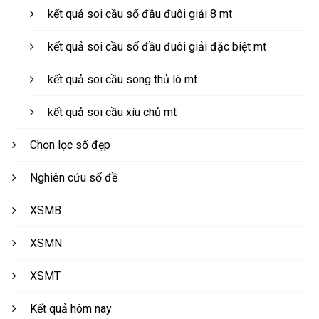
kết quả soi cầu số đầu đuôi giải 8 mt
kết quả soi cầu số đầu đuôi giải đặc biệt mt
kết quả soi cầu song thủ lô mt
kết quả soi cầu xíu chủ mt
Chọn lọc số đẹp
Nghiên cứu số đề
XSMB
XSMN
XSMT
Kết quả hôm nay