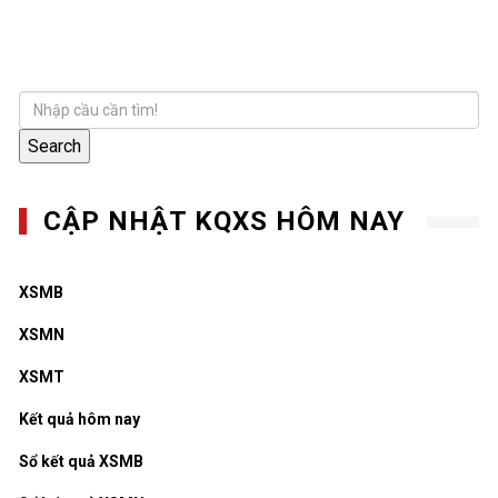
Search
CẬP NHẬT KQXS HÔM NAY
XSMB
XSMN
XSMT
Kết quả hôm nay
Sổ kết quả XSMB