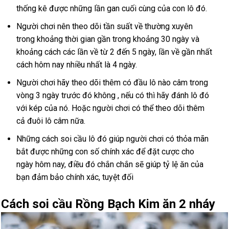
thống kê được những lần gan cuối cùng của con lô đó.
Người chơi nên theo dõi tần suất về thường xuyên
trong khoảng thời gian gần trong khoảng 30 ngày và
khoảng cách các lần về từ 2 đến 5 ngày, lần về gần nhất
cách hôm nay nhiều nhất là 4 ngày.
Người chơi hãy theo dõi thêm có đầu lô nào câm trong
vòng 3 ngày trước đó không , nếu có thì hãy đánh lô đó
với kép của nó. Hoặc người chơi có thể theo dõi thêm
cả đuôi lô câm nữa.
Những cách soi cầu lô đó giúp người chơi có thỏa mãn
bắt được những con số chính xác để đặt cược cho
ngày hôm nay, điều đó chắn chắn sẽ giúp tỷ lệ ăn của
bạn đảm bảo chính xác, tuyệt đối
Cách soi cầu Rồng Bạch Kim ăn 2 nháy