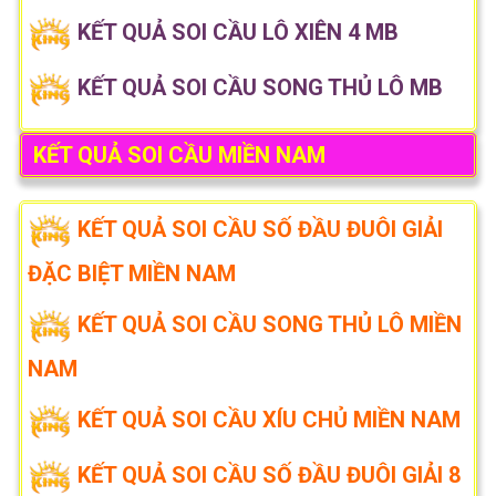
KẾT QUẢ SOI CẦU LÔ XIÊN 4 MB
KẾT QUẢ SOI CẦU SONG THỦ LÔ MB
KẾT QUẢ SOI CẦU MIỀN NAM
KẾT QUẢ SOI CẦU SỐ ĐẦU ĐUÔI GIẢI
ĐẶC BIỆT MIỀN NAM
KẾT QUẢ SOI CẦU SONG THỦ LÔ MIỀN
NAM
KẾT QUẢ SOI CẦU XÍU CHỦ MIỀN NAM
KẾT QUẢ SOI CẦU SỐ ĐẦU ĐUÔI GIẢI 8