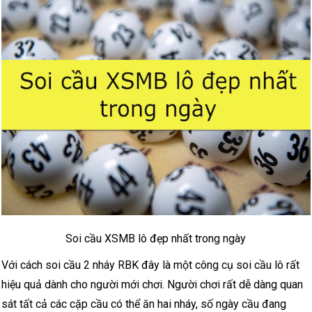
Soi cầu XSMB lô đẹp nhất trong ngày
Với cách soi cầu 2 nháy RBK đây là một công cụ soi cầu lô rất
hiệu quả dành cho người mới chơi. Người chơi rất dễ dàng quan
sát tất cả các cặp cầu có thể ăn hai nháy, số ngày cầu đang