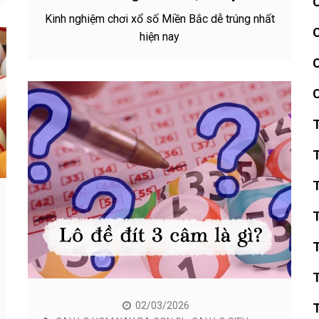
C
Kinh nghiệm chơi xổ số Miền Bắc dễ trúng nhất
C
hiện nay
C
C
T
T
T
T
02/03/2026
T