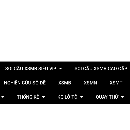
SOI CẦU XSMB SIÊU VIP
SOI CẦU XSMB CAO CẤP
NGHIÊN CỨU SỐ ĐỀ
XSMB
XSMN
XSMT
THỐNG KÊ
KQ LÔ TÔ
QUAY THỬ