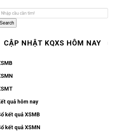
Search
CẬP NHẬT KQXS HÔM NAY
XSMB
XSMN
XSMT
Kết quả hôm nay
Sổ kết quả XSMB
Sổ kết quả XSMN