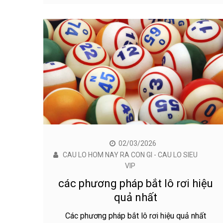
02/03/2026
CAU LO HOM NAY RA CON GI - CAU LO SIEU
VIP
các phương pháp bắt lô rơi hiệu
quả nhất
Các phương pháp bắt lô rơi hiệu quả nhất