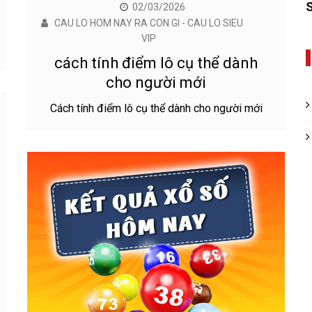
02/03/2026
CAU LO HOM NAY RA CON GI - CAU LO SIEU
VIP
cách tính điểm lô cụ thể dành
cho người mới
Cách tính điểm lô cụ thể dành cho người mới