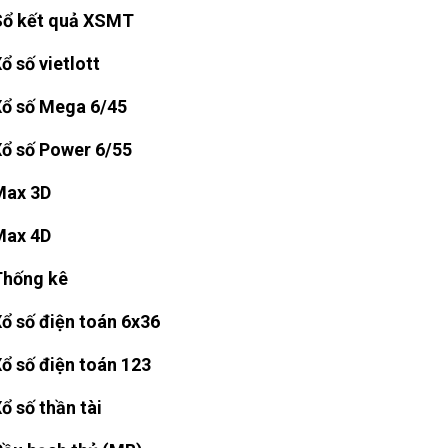
Sổ kết quả XSMT
ổ số vietlott
Xổ số Mega 6/45
ổ số Power 6/55
Max 3D
Max 4D
Thống kê
ổ số điện toán 6x36
ổ số điện toán 123
ổ số thần tài