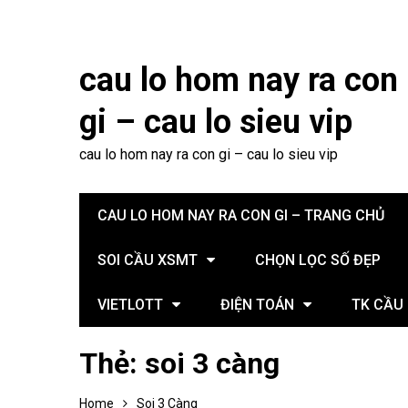
cau lo hom nay ra con
gi – cau lo sieu vip
cau lo hom nay ra con gi – cau lo sieu vip
CAU LO HOM NAY RA CON GI – TRANG CHỦ
SOI CẦU XSMT
CHỌN LỌC SỐ ĐẸP
VIETLOTT
ĐIỆN TOÁN
TK CẦU
Thẻ:
soi 3 càng
Home
Soi 3 Càng