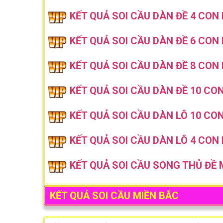
KẾT QUẢ SOI CẦU DÀN ĐỀ 4 CON
KẾT QUẢ SOI CẦU DÀN ĐỀ 6 CON
KẾT QUẢ SOI CẦU DÀN ĐỀ 8 CON
KẾT QUẢ SOI CẦU DÀN ĐỀ 10 CO
KẾT QUẢ SOI CẦU DÀN LÔ 10 CO
KẾT QUẢ SOI CẦU DÀN LÔ 4 CON
KẾT QUẢ SOI CẦU SONG THỦ ĐỀ 
KẾT QUẢ SOI CẦU MIỀN BẮC