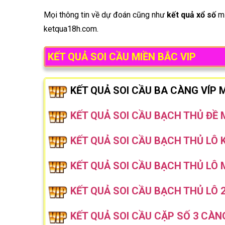
Mọi thông tin về dự đoán cũng như
kết quả xổ số
mi
ketqua18h.com.
KẾT QUẢ SOI CẦU MIỀN BẮC VIP
KẾT QUẢ SOI CẦU BA CÀNG VÍP 
KẾT QUẢ SOI CẦU BẠCH THỦ ĐỀ 
KẾT QUẢ SOI CẦU BẠCH THỦ LÔ 
KẾT QUẢ SOI CẦU BẠCH THỦ LÔ 
KẾT QUẢ SOI CẦU BẠCH THỦ LÔ 
KẾT QUẢ SOI CẦU CẶP SỐ 3 CÀN