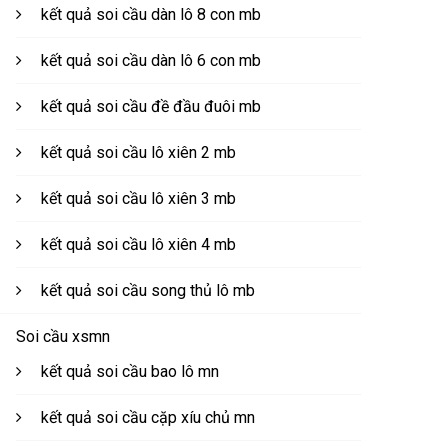
kết quả soi cầu dàn lô 8 con mb
kết quả soi cầu dàn lô 6 con mb
kết quả soi cầu đề đầu đuôi mb
kết quả soi cầu lô xiên 2 mb
kết quả soi cầu lô xiên 3 mb
kết quả soi cầu lô xiên 4 mb
kết quả soi cầu song thủ lô mb
Soi cầu xsmn
kết quả soi cầu bao lô mn
kết quả soi cầu cặp xíu chủ mn