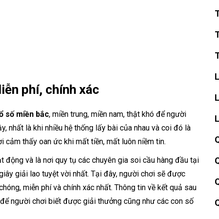
T
T
ễn phí, chính xác
ổ số miền bắc
, miền trung, miền nam, thật khó để người
, nhất là khi nhiều hệ thống lấy bài của nhau và coi đó là
i cảm thấy oan ức khi mất tiền, mất luôn niềm tin.
động và là nơi quy tụ các chuyên gia soi cầu hàng đầu tại
ây giải lao tuyệt vời nhất. Tại đây, người chơi sẽ được
hóng, miễn phí và chính xác nhất. Thông tin về kết quả sau
để người chơi biết được giải thưởng cũng như các con số
Q