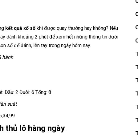
C
C
C
ong
kết quả xổ số
khi được quay thưởng hay không? Nếu
ãy dành khoảng 2 phút để xem hết những thông tin dưới
C
con số để đánh, lên tay trong ngày hôm nay.
T
ũ hành
T
T
: Đầu: 2 Đuôi: 6 Tổng: 8
T
 tần suất
6,34,99
h thủ lô hàng ngày
T