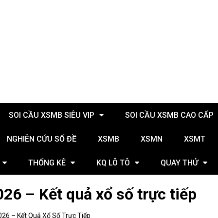
SOI CẦU XSMB SIÊU VIP
SOI CẦU XSMB CAO CẤP
NGHIÊN CỨU SỐ ĐỀ
XSMB
XSMN
XSMT
THỐNG KÊ
KQ LÔ TÔ
QUAY THỬ
6 – Kết quả xổ số trực tiếp
26 – Kết Quả Xổ Số Trực Tiếp