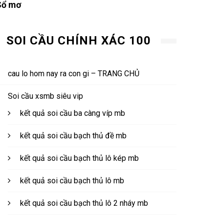
Sổ mơ
SOI CẦU CHÍNH XÁC 100
cau lo hom nay ra con gi – TRANG CHỦ
Soi cầu xsmb siêu vip
kết quả soi cầu ba càng víp mb
kết quả soi cầu bạch thủ đề mb
kết quả soi cầu bạch thủ lô kép mb
kết quả soi cầu bạch thủ lô mb
kết quả soi cầu bạch thủ lô 2 nháy mb