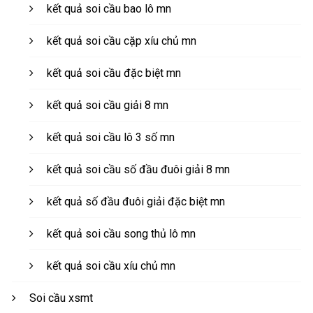
kết quả soi cầu bao lô mn
kết quả soi cầu cặp xíu chủ mn
kết quả soi cầu đặc biệt mn
kết quả soi cầu giải 8 mn
kết quả soi cầu lô 3 số mn
kết quả soi cầu số đầu đuôi giải 8 mn
kết quả số đầu đuôi giải đặc biệt mn
kết quả soi cầu song thủ lô mn
kết quả soi cầu xíu chủ mn
Soi cầu xsmt