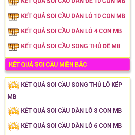
KẾT QUẢ SOI CẦU DÀN ĐỀ 10 CON MB
KẾT QUẢ SOI CẦU DÀN LÔ 10 CON MB
KẾT QUẢ SOI CẦU DÀN LÔ 4 CON MB
KẾT QUẢ SOI CẦU SONG THỦ ĐỀ MB
KẾT QUẢ SOI CẦU MIỀN BẮC
KẾT QUẢ SOI CẦU SONG THỦ LÔ KÉP
MB
KẾT QUẢ SOI CẦU DÀN LÔ 8 CON MB
KẾT QUẢ SOI CẦU DÀN LÔ 6 CON MB