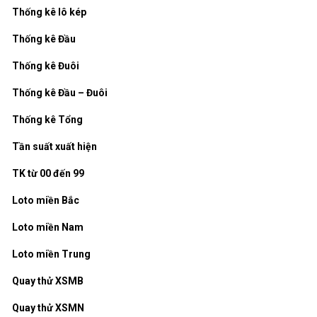
Thống kê lô kép
Thống kê Đầu
Thống kê Đuôi
Thống kê Đầu – Đuôi
Thống kê Tổng
Tần suất xuất hiện
TK từ 00 đến 99
Loto miền Bắc
Loto miền Nam
Loto miền Trung
Quay thử XSMB
Quay thử XSMN