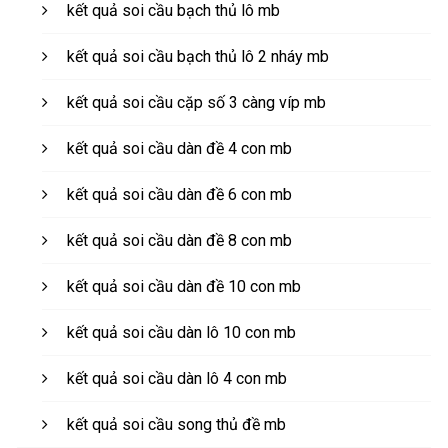
kết quả soi cầu bạch thủ lô mb
kết quả soi cầu bạch thủ lô 2 nháy mb
kết quả soi cầu cặp số 3 càng víp mb
kết quả soi cầu dàn đề 4 con mb
kết quả soi cầu dàn đề 6 con mb
kết quả soi cầu dàn đề 8 con mb
kết quả soi cầu dàn đề 10 con mb
kết quả soi cầu dàn lô 10 con mb
kết quả soi cầu dàn lô 4 con mb
kết quả soi cầu song thủ đề mb