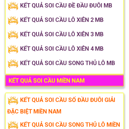
KẾT QUẢ SOI CẦU ĐỀ ĐẦU ĐUÔI MB
KẾT QUẢ SOI CẦU LÔ XIÊN 2 MB
KẾT QUẢ SOI CẦU LÔ XIÊN 3 MB
KẾT QUẢ SOI CẦU LÔ XIÊN 4 MB
KẾT QUẢ SOI CẦU SONG THỦ LÔ MB
KẾT QUẢ SOI CẦU MIỀN NAM
KẾT QUẢ SOI CẦU SỐ ĐẦU ĐUÔI GIẢI
ĐẶC BIỆT MIỀN NAM
KẾT QUẢ SOI CẦU SONG THỦ LÔ MIỀN