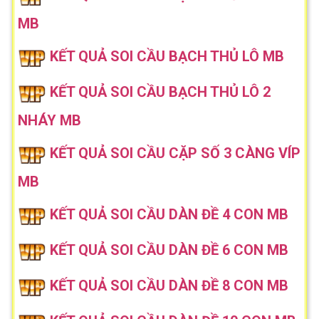
MB
KẾT QUẢ SOI CẦU BẠCH THỦ LÔ MB
KẾT QUẢ SOI CẦU BẠCH THỦ LÔ 2
NHÁY MB
KẾT QUẢ SOI CẦU CẶP SỐ 3 CÀNG VÍP
MB
KẾT QUẢ SOI CẦU DÀN ĐỀ 4 CON MB
KẾT QUẢ SOI CẦU DÀN ĐỀ 6 CON MB
KẾT QUẢ SOI CẦU DÀN ĐỀ 8 CON MB