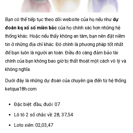
Bạn có thể tiếp tục theo dõi website của họ nếu như
dự
đoán kq xổ số miền bắc
của họ chính xác hơn những hệ
thống khác. Hoặc nếu thấy không an tâm, bạn nên đặt niềm
tin ở những địa chỉ khác. Đó chính là phương pháp tốt nhất
để bạn luôn là người an toàn. Điều đó càng đảm bảo tài
chính của bạn không bao giờ bị thất thoát một cách vô lý và
không nghĩa.
Dưới đây là những dự đoán của chuyên gia đến từ hệ thống
ketqua18h.com
Đặc biệt: đầu, đuôi: 07
Lô tô 2 số chắc về: 28, 37,54
Loto xiên: 02,03,47