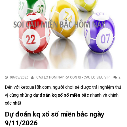
08/05/2026
CAU LO HOM NAY RA CON GI - CAU LO SIEU VIP
2
Đến với ketqua18h.com, người chơi sẽ được trải nghiệm thú
vị cùng những
dự đoán kq xố số miền bắc
nhanh và chính
xác nhất
Dự đoán kq xổ số miền bắc ngày
9/11/2026