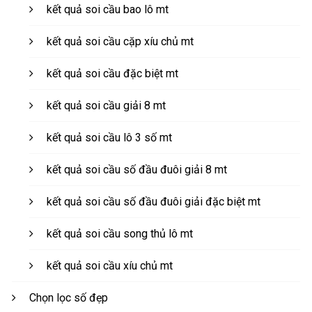
kết quả soi cầu bao lô mt
kết quả soi cầu cặp xíu chủ mt
kết quả soi cầu đặc biệt mt
kết quả soi cầu giải 8 mt
kết quả soi cầu lô 3 số mt
kết quả soi cầu số đầu đuôi giải 8 mt
kết quả soi cầu số đầu đuôi giải đặc biệt mt
kết quả soi cầu song thủ lô mt
kết quả soi cầu xíu chủ mt
Chọn lọc số đẹp