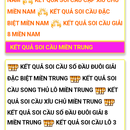
NAM
KẾT QUẢ SOI CẦU CẶP XÍU CHỦ
MIỀN NAM
KẾT QUẢ SOI CẦU ĐẶC
BIỆT MIỀN NAM
KẾT QUẢ SOI CẦU GIẢI
8 MIỀN NAM
KẾT QUẢ SOI CẦU MIỀN TRUNG
KẾT QUẢ SOI CẦU SỐ ĐẦU ĐUÔI GIẢI
ĐẶC BIỆT MIỀN TRUNG
KẾT QUẢ SOI
CẦU SONG THỦ LÔ MIỀN TRUNG
KẾT
QUẢ SOI CẦU XÍU CHỦ MIỀN TRUNG
KẾT QUẢ SOI CẦU SỐ ĐẦU ĐUÔI GIẢI 8
MIỀN TRUNG
KẾT QUẢ SOI CẦU LÔ 3