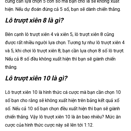
cũng cần lựa chọn 5 con số mà bạn cho là sẽ không xuất
hiện. Nếu dự đoán đúng cả 5 số, bạn sẽ dành chiến thắng.
Lô trượt xiên 8 là gì?
Bên cạnh lô trượt xiên 4 và xiên 5, lô trượt xiên 8 cũng
được rất nhiều người lựa chọn. Tương tự như lô trượt xiên 4
và 5, khi chơi lô trượt xiên 8, bạn cần lựa chọn 8 số lô trượt.
Nếu cả 8 số đều không xuất hiện thì bạn sẽ giành chiến
thắng.
Lô trượt xiên 10 là gì?
Lô trượt xiên 10 là hình thức cá cược mà bạn cần chọn 10
số bạn cho rằng sẽ không xuất hiện trên bảng kết quả xổ
số. Nếu cả 10 số bạn chọn đều xuất hiện thì bạn sẽ giành
chiến thắng. Vậy lô trượt xiên 10 là ăn bao nhiêu? Mức ăn
cược của hình thức cược này sẽ lên tới 1:12.