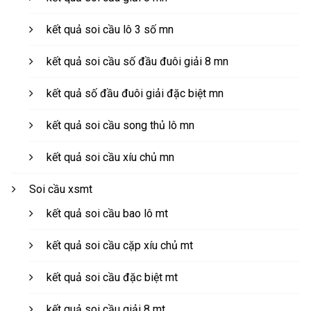
kết quả soi cầu lô 3 số mn
kết quả soi cầu số đầu đuôi giải 8 mn
kết quả số đầu đuôi giải đặc biệt mn
kết quả soi cầu song thủ lô mn
kết quả soi cầu xíu chủ mn
Soi cầu xsmt
kết quả soi cầu bao lô mt
kết quả soi cầu cặp xíu chủ mt
kết quả soi cầu đặc biệt mt
kết quả soi cầu giải 8 mt