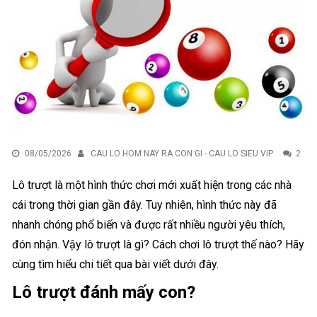
08/05/2026
CAU LO HOM NAY RA CON GI - CAU LO SIEU VIP
2
Lô trượt là một hình thức chơi mới xuất hiện trong các nhà
cái trong thời gian gần đây. Tuy nhiên, hình thức này đã
nhanh chóng phổ biến và được rất nhiều người yêu thích,
đón nhận. Vậy lô trượt là gì? Cách chơi lô trượt thế nào? Hãy
cùng tìm hiểu chi tiết qua bài viết dưới đây.
Lô trượt đánh mấy con?