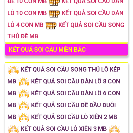
ĐỀ 10 CON MB
KẾT QUẢ SOI CẦU DÀN
LÔ 10 CON MB
KẾT QUẢ SOI CẦU DÀN
LÔ 4 CON MB
KẾT QUẢ SOI CẦU SONG
THỦ ĐỀ MB
KẾT QUẢ SOI CẦU MIỀN BẮC
KẾT QUẢ SOI CẦU SONG THỦ LÔ KÉP
MB
KẾT QUẢ SOI CẦU DÀN LÔ 8 CON
MB
KẾT QUẢ SOI CẦU DÀN LÔ 6 CON
MB
KẾT QUẢ SOI CẦU ĐỀ ĐẦU ĐUÔI
MB
KẾT QUẢ SOI CẦU LÔ XIÊN 2 MB
KẾT QUẢ SOI CẦU LÔ XIÊN 3 MB