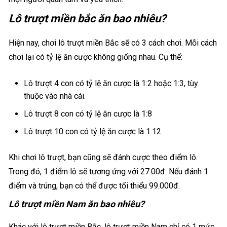
Lô trượt miền bắc ăn bao nhiêu?
Hiện nay, chơi lô trượt miền Bắc sẽ có 3 cách chơi. Mỗi cách
chơi lại có tỷ lệ ăn cược không giống nhau. Cụ thể:
Lô trượt 4 con có tỷ lệ ăn cược là 1:2 hoặc 1:3, tùy
thuộc vào nhà cái.
Lô trượt 8 con có tỷ lệ ăn cược là 1:8
Lô trượt 10 con có tỷ lệ ăn cược là 1:12
Khi chơi lô trượt, bạn cũng sẽ đánh cược theo điểm lô.
Trong đó, 1 điểm lô sẽ tương ứng với 27.00đ. Nếu đánh 1
điểm và trúng, bạn có thể được tối thiểu 99.000đ.
Lô trượt miền Nam ăn bao nhiêu?
Khác với lô trượt miền Bắc, lô trượt miền Nam chỉ có 1 mức