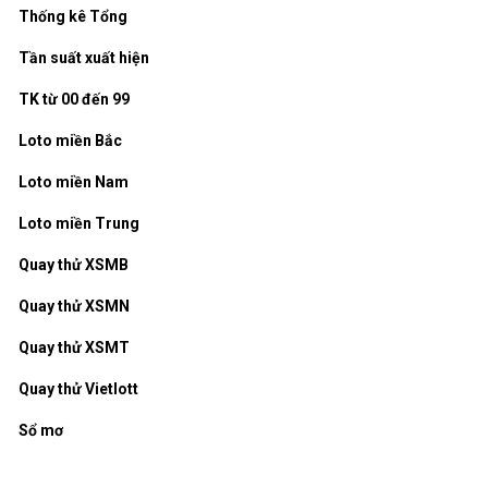
Thống kê Tổng
Tần suất xuất hiện
TK từ 00 đến 99
Loto miền Bắc
Loto miền Nam
Loto miền Trung
Quay thử XSMB
Quay thử XSMN
Quay thử XSMT
Quay thử Vietlott
Sổ mơ