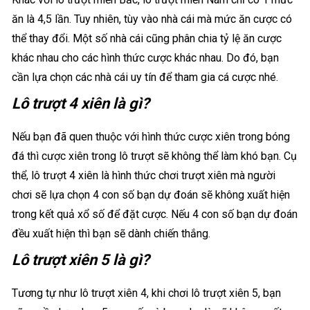
ăn là 4,5 lần. Tuy nhiên, tùy vào nhà cái mà mức ăn cược có
thể thay đổi. Một số nhà cái cũng phân chia tỷ lệ ăn cược
khác nhau cho các hình thức cược khác nhau. Do đó, bạn
cần lựa chọn các nhà cái uy tín để tham gia cá cược nhé.
Lô trượt 4 xiên là gì?
Nếu bạn đã quen thuộc với hình thức cược xiên trong bóng
đá thì cược xiên trong lô trượt sẽ không thể làm khó bạn. Cụ
thể, lô trượt 4 xiên là hình thức chơi trượt xiên mà người
chơi sẽ lựa chọn 4 con số bạn dự đoán sẽ không xuất hiện
trong kết quả xổ số để đặt cược. Nếu 4 con số bạn dự đoán
đều xuất hiện thì bạn sẽ dành chiến thắng.
Lô trượt xiên 5 là gì?
Tương tự như lô trượt xiên 4, khi chơi lô trượt xiên 5, bạn