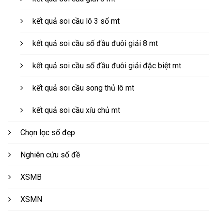
kết quả soi cầu lô 3 số mt
kết quả soi cầu số đầu đuôi giải 8 mt
kết quả soi cầu số đầu đuôi giải đặc biệt mt
kết quả soi cầu song thủ lô mt
kết quả soi cầu xíu chủ mt
Chọn lọc số đẹp
Nghiên cứu số đề
XSMB
XSMN