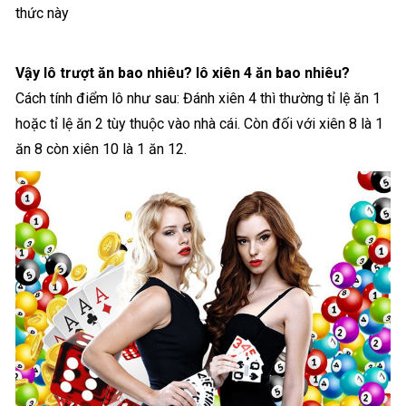
thức này
Vậy lô trượt ăn bao nhiêu? lô xiên 4 ăn bao nhiêu?
Cách tính điểm lô như sau: Đánh xiên 4 thì thường tỉ lệ ăn 1
hoặc tỉ lệ ăn 2 tùy thuộc vào nhà cái. Còn đối với xiên 8 là 1
ăn 8 còn xiên 10 là 1 ăn 12.