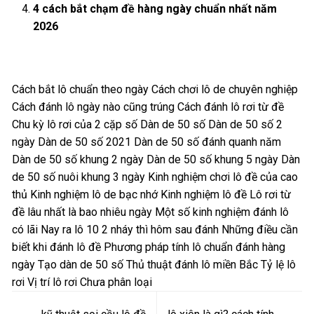
4 cách bắt chạm đề hàng ngày chuẩn nhất năm
2026
Cách bắt lô chuẩn theo ngày
Cách chơi lô de chuyên nghiệp
Cách đánh lô ngày nào cũng trúng
Cách đánh lô rơi từ đề
Chu kỳ lô rơi của 2 cặp số
Dàn de 50 số
Dàn de 50 số 2
ngày
Dàn de 50 số 2021
Dàn de 50 số đánh quanh năm
Dàn de 50 số khung 2 ngày
Dàn de 50 số khung 5 ngày
Dàn
de 50 số nuôi khung 3 ngày
Kinh nghiệm chơi lô đề của cao
thủ
Kinh nghiệm lô de bạc nhớ
Kinh nghiệm lô đề
Lô rơi từ
đề lâu nhất là bao nhiêu ngày
Một số kinh nghiệm đánh lô
có lãi
Nay ra lô 10 2 nháy thì hôm sau đánh
Những điều cần
biết khi đánh lô đề
Phương pháp tính lô chuẩn đánh hàng
ngày
Tạo dàn de 50 số
Thủ thuật đánh lô miền Bắc
Tỷ lệ lô
rơi
Vị trí lô rơi
Chưa phân loại
Điều