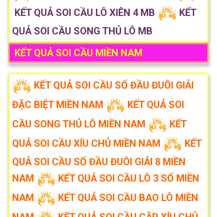
KẾT QUẢ SOI CẦU LÔ XIÊN 4 MB
KẾT
QUẢ SOI CẦU SONG THỦ LÔ MB
KẾT QUẢ SOI CẦU MIỀN NAM
KẾT QUẢ SOI CẦU SỐ ĐẦU ĐUÔI GIẢI
ĐẶC BIỆT MIỀN NAM
KẾT QUẢ SOI
CẦU SONG THỦ LÔ MIỀN NAM
KẾT
QUẢ SOI CẦU XÍU CHỦ MIỀN NAM
KẾT
QUẢ SOI CẦU SỐ ĐẦU ĐUÔI GIẢI 8 MIỀN
NAM
KẾT QUẢ SOI CẦU LÔ 3 SỐ MIỀN
NAM
KẾT QUẢ SOI CẦU BAO LÔ MIỀN