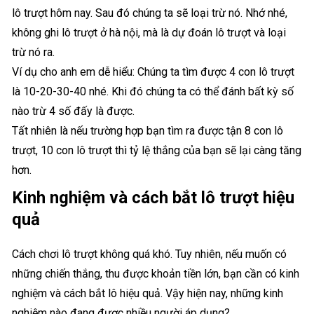
lô trượt hôm nay. Sau đó chúng ta sẽ loại trừ nó. Nhớ nhé,
không ghi lô trượt ở hà nội, mà là dự đoán lô trượt và loại
trừ nó ra.
Ví dụ cho anh em dễ hiểu: Chúng ta tìm được 4 con lô trượt
là 10-20-30-40 nhé. Khi đó chúng ta có thể đánh bất kỳ số
nào trừ 4 số đấy là được.
Tất nhiên là nếu trường hợp bạn tìm ra được tận 8 con lô
trượt, 10 con lô trượt thì tỷ lệ thắng của bạn sẽ lại càng tăng
hơn.
Kinh nghiệm và cách bắt lô trượt hiệu
quả
Cách chơi lô trượt không quá khó. Tuy nhiên, nếu muốn có
những chiến thắng, thu được khoản tiền lớn, bạn cần có kinh
nghiệm và cách bắt lô hiệu quả. Vậy hiện nay, những kinh
nghiệm nào đang được nhiều người áp dụng?