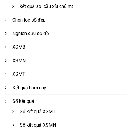
kết quả soi cầu xíu chủ mt
Chọn lọc số đẹp
Nghiên cứu số đề
XSMB
XSMN
XSMT
Kết quả hôm nay
Sổ kết quả
Sổ kết quả XSMT
Sổ kết quả XSMN