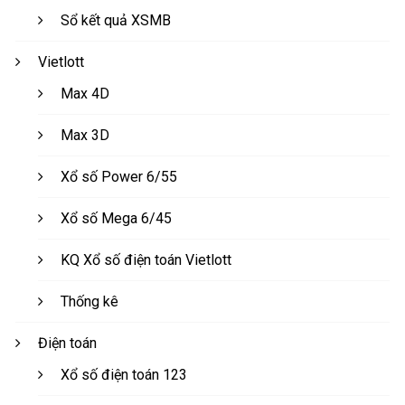
Sổ kết quả XSMB
Vietlott
Max 4D
Max 3D
Xổ số Power 6/55
Xổ số Mega 6/45
KQ Xổ số điện toán Vietlott
Thống kê
Điện toán
Xổ số điện toán 123