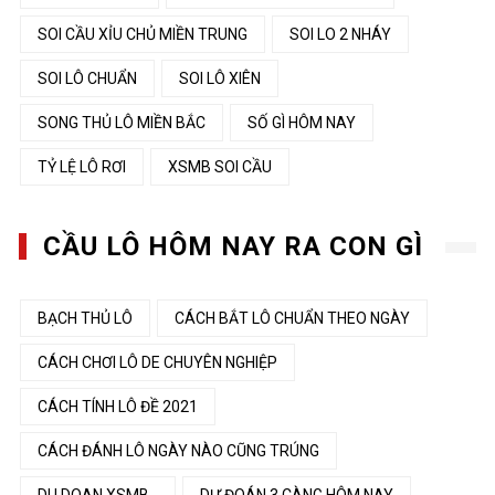
SOI CẦU XỈU CHỦ MIỀN TRUNG
SOI LO 2 NHÁY
SOI LÔ CHUẨN
SOI LÔ XIÊN
SONG THỦ LÔ MIỀN BẮC
SỐ GÌ HÔM NAY
TỶ LỆ LÔ RƠI
XSMB SOI CẦU
CẦU LÔ HÔM NAY RA CON GÌ
BẠCH THỦ LÔ
CÁCH BẮT LÔ CHUẨN THEO NGÀY
CÁCH CHƠI LÔ DE CHUYÊN NGHIỆP
CÁCH TÍNH LÔ ĐỀ 2021
CÁCH ĐÁNH LÔ NGÀY NÀO CŨNG TRÚNG
DU DOAN XSMB -
DỰ ĐOÁN 3 CÀNG HÔM NAY