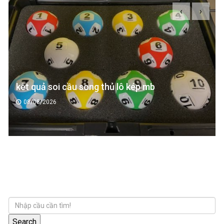
‹
›
kết quả soi cầu song thủ lô kép mb
08/08/2026
Search