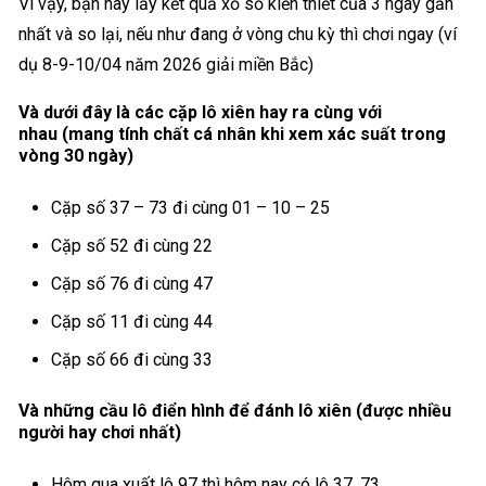
Vì vậy, bạn hãy lấy kết quả xổ số kiến thiết của 3 ngày gần
nhất và so lại, nếu như đang ở vòng chu kỳ thì chơi ngay (ví
dụ 8-9-10/04 năm 2026 giải miền Bắc)
Và dưới đây là các cặp lô xiên hay ra cùng với
nhau (mang tính chất cá nhân khi xem xác suất trong
vòng 30 ngày)
Cặp số 37 – 73 đi cùng 01 – 10 – 25
Cặp số 52 đi cùng 22
Cặp số 76 đi cùng 47
Cặp số 11 đi cùng 44
Cặp số 66 đi cùng 33
Và những cầu lô điển hình để đánh lô xiên (được nhiều
người hay chơi nhất)
Hôm qua xuất lô 97 thì hôm nay có lô 37, 73