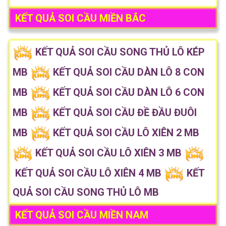
KẾT QUẢ SOI CẦU MIỀN BẮC
KẾT QUẢ SOI CẦU SONG THỦ LÔ KÉP
MB
KẾT QUẢ SOI CẦU DÀN LÔ 8 CON
MB
KẾT QUẢ SOI CẦU DÀN LÔ 6 CON
MB
KẾT QUẢ SOI CẦU ĐỀ ĐẦU ĐUÔI
MB
KẾT QUẢ SOI CẦU LÔ XIÊN 2 MB
KẾT QUẢ SOI CẦU LÔ XIÊN 3 MB
KẾT QUẢ SOI CẦU LÔ XIÊN 4 MB
KẾT
QUẢ SOI CẦU SONG THỦ LÔ MB
KẾT QUẢ SOI CẦU MIỀN NAM