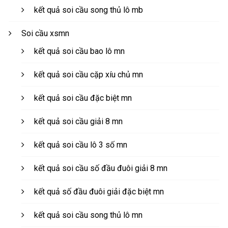
kết quả soi cầu song thủ lô mb
Soi cầu xsmn
kết quả soi cầu bao lô mn
kết quả soi cầu cặp xíu chủ mn
kết quả soi cầu đặc biệt mn
kết quả soi cầu giải 8 mn
kết quả soi cầu lô 3 số mn
kết quả soi cầu số đầu đuôi giải 8 mn
kết quả số đầu đuôi giải đặc biệt mn
kết quả soi cầu song thủ lô mn