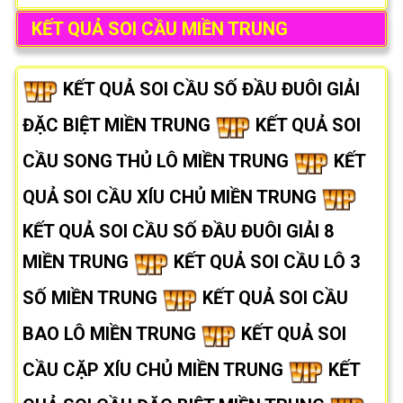
KẾT QUẢ SOI CẦU MIỀN TRUNG
KẾT QUẢ SOI CẦU SỐ ĐẦU ĐUÔI GIẢI
ĐẶC BIỆT MIỀN TRUNG
KẾT QUẢ SOI
CẦU SONG THỦ LÔ MIỀN TRUNG
KẾT
QUẢ SOI CẦU XÍU CHỦ MIỀN TRUNG
KẾT QUẢ SOI CẦU SỐ ĐẦU ĐUÔI GIẢI 8
MIỀN TRUNG
KẾT QUẢ SOI CẦU LÔ 3
SỐ MIỀN TRUNG
KẾT QUẢ SOI CẦU
BAO LÔ MIỀN TRUNG
KẾT QUẢ SOI
CẦU CẶP XÍU CHỦ MIỀN TRUNG
KẾT