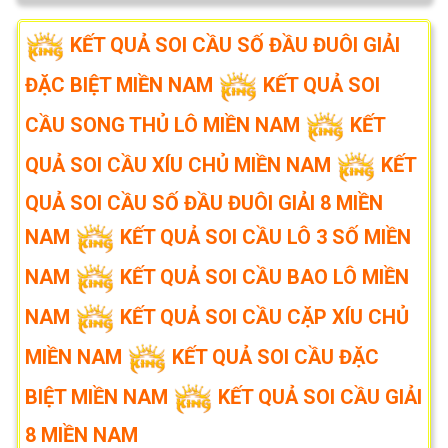
KẾT QUẢ SOI CẦU SỐ ĐẦU ĐUÔI GIẢI
ĐẶC BIỆT MIỀN NAM
KẾT QUẢ SOI
CẦU SONG THỦ LÔ MIỀN NAM
KẾT
QUẢ SOI CẦU XÍU CHỦ MIỀN NAM
KẾT
QUẢ SOI CẦU SỐ ĐẦU ĐUÔI GIẢI 8 MIỀN
NAM
KẾT QUẢ SOI CẦU LÔ 3 SỐ MIỀN
NAM
KẾT QUẢ SOI CẦU BAO LÔ MIỀN
NAM
KẾT QUẢ SOI CẦU CẶP XÍU CHỦ
MIỀN NAM
KẾT QUẢ SOI CẦU ĐẶC
BIỆT MIỀN NAM
KẾT QUẢ SOI CẦU GIẢI
8 MIỀN NAM