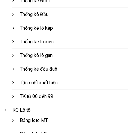
Thống kê Đuôi
Thống kê Đầu
Thống kê lô kép
Thống kê lô xiên
Thống kê lô gan
Thống kê đầu đuôi
Tần suất xuất hiện
TK từ 00 đến 99
KQ Lô tô
Bảng loto MT