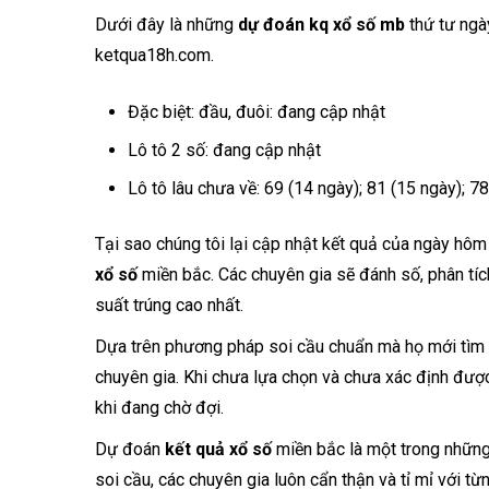
Dưới đây là những
dự đoán kq xổ số mb
thứ tư ngà
ketqua18h.com.
Đặc biệt: đầu, đuôi: đang cập nhật
Lô tô 2 số: đang cập nhật
Lô tô lâu chưa về: 69 (14 ngày); 81 (15 ngày); 7
Tại sao chúng tôi lại cập nhật kết quả của ngày hôm
xổ số
miền bắc. Các chuyên gia sẽ đánh số, phân tíc
suất trúng cao nhất.
Dựa trên phương pháp soi cầu chuẩn mà họ mới tìm đ
chuyên gia. Khi chưa lựa chọn và chưa xác định đượ
khi đang chờ đợi.
Dự đoán
kết quả xổ số
miền bắc là một trong những 
soi cầu, các chuyên gia luôn cẩn thận và tỉ mỉ với từ