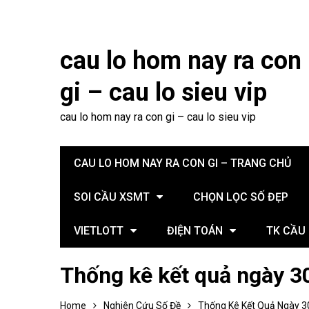
cau lo hom nay ra con
gi – cau lo sieu vip
cau lo hom nay ra con gi – cau lo sieu vip
CAU LO HOM NAY RA CON GI – TRANG CHỦ
SOI CẦU XSMT
CHỌN LỌC SỐ ĐẸP
VIETLOTT
ĐIỆN TOÁN
TK CẦU
Thống kê kết quả ngày 3
Home
Nghiên Cứu Số Đề
Thống Kê Kết Quả Ngày 3