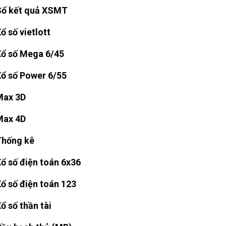
Sổ kết quả XSMT
ổ số vietlott
Xổ số Mega 6/45
ổ số Power 6/55
Max 3D
Max 4D
Thống kê
ổ số điện toán 6x36
ổ số điện toán 123
ổ số thần tài