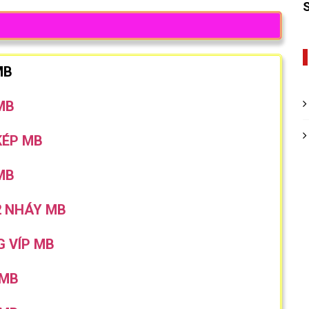
MB
MB
KÉP MB
MB
2 NHÁY MB
G VÍP MB
 MB