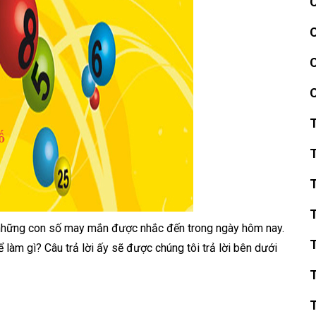
C
C
C
C
T
T
T
T
a những con số may mắn được nhắc đến trong ngày hôm nay.
 làm gì? Câu trả lời ấy sẽ được chúng tôi trả lời bên dưới
T