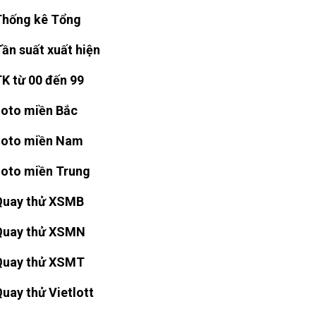
Thống kê Tổng
ần suất xuất hiện
K từ 00 đến 99
Loto miền Bắc
Loto miền Nam
Loto miền Trung
Quay thử XSMB
Quay thử XSMN
Quay thử XSMT
uay thử Vietlott