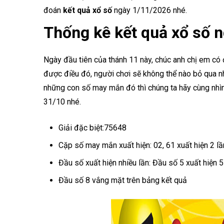
đoán
kết quả xổ số
ngày 1/11/2026 nhé.
Thống kê kết quả xổ số 
Ngày đầu tiên của thánh 11 này, chúc anh chị em c
được điều đó, người chơi sẽ không thể nào bỏ qua nh
những con số may mắn đó thì chúng ta hãy cùng nhìn
31/10 nhé.
Giải đặc biệt:75648
Cặp số may mắn xuất hiện: 02, 61 xuất hiện 2 lầ
Đầu số xuất hiện nhiều lần: Đầu số 5 xuất hiện 5 
Đầu số 8 vắng mặt trên bảng kết quả