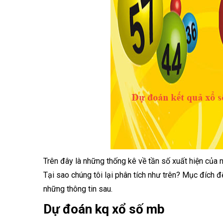
Trên đây là những thống kê về tần số xuất hiện củ
Tại sao chúng tôi lại phân tích như trên? Mục đích để
những thông tin sau.
Dự đoán kq xổ số mb